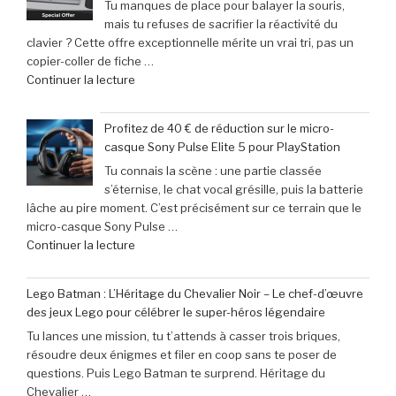
Tu manques de place pour balayer la souris,
calendrier
mais tu refuses de sacrifier la réactivité du
incontournable
clavier ? Cette offre exceptionnelle mérite un vrai tri, pas un
des
copier-coller de fiche …
nouveautés
de
Continuer la lecture
à
« Offre
ne
exceptionnelle
pas
Profitez de 40 € de réduction sur le micro-
:
manquer
casque Sony Pulse Elite 5 pour PlayStation
le
en
Tu connais la scène : une partie classée
clavier
juin
s’éternise, le chat vocal grésille, puis la batterie
Corsair
2026 »
lâche au pire moment. C’est précisément sur ce terrain que le
K70
micro-casque Sony Pulse …
Pro
de
Continuer la lecture
Mini
« Profitez
à
de
seulement
Lego Batman : L’Héritage du Chevalier Noir – Le chef-d’œuvre
40
79,99
des jeux Lego pour célébrer le super-héros légendaire
€
€
Tu lances une mission, tu t’attends à casser trois briques,
de
(-16% »
résoudre deux énigmes et filer en coop sans te poser de
réduction
questions. Puis Lego Batman te surprend. Héritage du
sur
Chevalier …
le