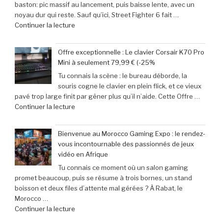
baston: pic massif au lancement, puis baisse lente, avec un
la
Get
noyau dur qui reste. Sauf qu’ici, Street Fighter 6 fait …
Retroid
Out
de
Continuer la lecture
Pocket
à
« Records
5
Michael
Gaming
:
Myers »
Offre exceptionnelle : Le clavier Corsair K70 Pro
:
succès
Mini à seulement 79,99 € (-25%
‘Street
phénoménal
Tu connais la scène : le bureau déborde, la
Fighter
grâce
souris cogne le clavier en plein flick, et ce vieux
6’
à
pavé trop large finit par gêner plus qu’il n’aide. Cette Offre …
explose
une
de
Continuer la lecture
tous
baisse
« Offre
les
de
exceptionnelle
compteurs
prix
Bienvenue au Morocco Gaming Expo : le rendez-
:
de
de
vous incontournable des passionnés de jeux
Le
joueurs
40% »
vidéo en Afrique
clavier
connectés,
Tu connais ce moment où un salon gaming
Corsair
trois
promet beaucoup, puis se résume à trois bornes, un stand
K70
ans
boisson et deux files d’attente mal gérées ? À Rabat, le
Pro
après
Morocco …
Mini
son
de
Continuer la lecture
à
lancement »
« Bienvenue
seulement