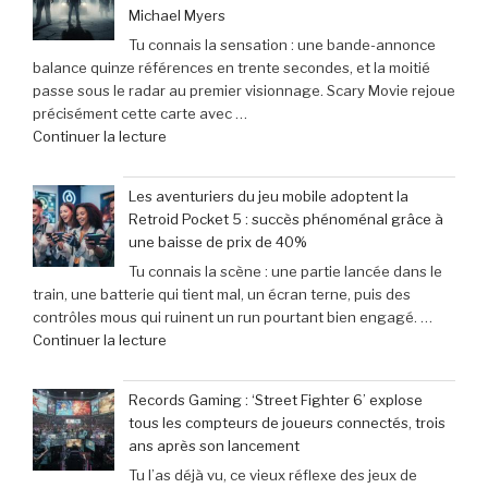
Michael Myers
Tu connais la sensation : une bande-annonce
balance quinze références en trente secondes, et la moitié
passe sous le radar au premier visionnage. Scary Movie rejoue
précisément cette carte avec …
de
Continuer la lecture
« Scary
Movie
Les aventuriers du jeu mobile adoptent la
:
Retroid Pocket 5 : succès phénoménal grâce à
Sinners
une baisse de prix de 40%
dévoile
Tu connais la scène : une partie lancée dans le
toutes
train, une batterie qui tient mal, un écran terne, puis des
ses
contrôles mous qui ruinent un run pourtant bien engagé. …
cibles
de
Continuer la lecture
–
« Les
Retour
aventuriers
sur
Records Gaming : ‘Street Fighter 6’ explose
du
les
tous les compteurs de joueurs connectés, trois
jeu
films
ans après son lancement
mobile
parodiés
Tu l’as déjà vu, ce vieux réflexe des jeux de
adoptent
de