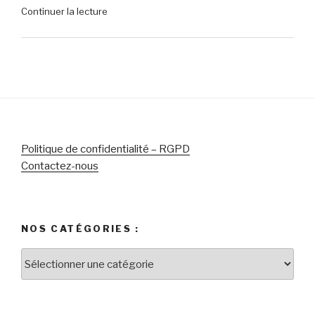
de
Continuer la lecture
micro-
« Lego
casque
Batman
Sony
:
Pulse
L’Héritage
Elite
du
5
Chevalier
pour
Noir
PlayStation »
–
Le
Politique de confidentialité – RGPD
chef-
Contactez-nous
d’œuvre
des
jeux
Lego
NOS CATÉGORIES :
pour
célébrer
Nos
le
catégories
super-
:
héros
légendaire »