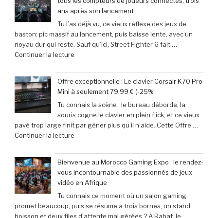
tous les compteurs de joueurs connectés, trois
jeu
films
ans après son lancement
mobile
parodiés
Tu l’as déjà vu, ce vieux réflexe des jeux de
adoptent
de
baston: pic massif au lancement, puis baisse lente, avec un
la
Get
noyau dur qui reste. Sauf qu’ici, Street Fighter 6 fait …
Retroid
Out
de
Continuer la lecture
Pocket
à
« Records
5
Michael
Gaming
:
Myers »
Offre exceptionnelle : Le clavier Corsair K70 Pro
:
succès
Mini à seulement 79,99 € (-25%
‘Street
phénoménal
Tu connais la scène : le bureau déborde, la
Fighter
grâce
souris cogne le clavier en plein flick, et ce vieux
6’
à
pavé trop large finit par gêner plus qu’il n’aide. Cette Offre …
explose
une
de
Continuer la lecture
tous
baisse
« Offre
les
de
exceptionnelle
compteurs
prix
Bienvenue au Morocco Gaming Expo : le rendez-
:
de
de
vous incontournable des passionnés de jeux
Le
joueurs
40% »
vidéo en Afrique
clavier
connectés,
Tu connais ce moment où un salon gaming
Corsair
trois
promet beaucoup, puis se résume à trois bornes, un stand
K70
ans
boisson et deux files d’attente mal gérées ? À Rabat, le
Pro
après