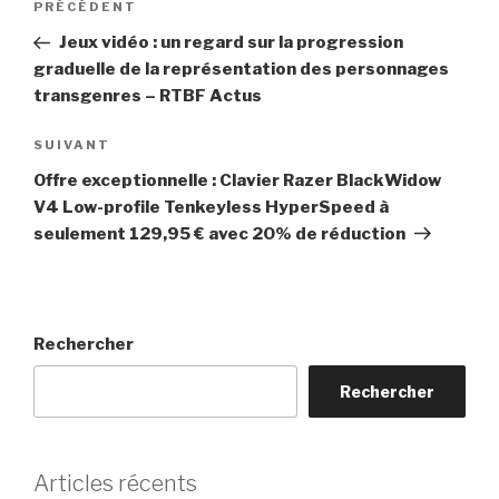
Article
PRÉCÉDENT
de
précédent
Jeux vidéo : un regard sur la progression
l’article
graduelle de la représentation des personnages
transgenres – RTBF Actus
Article
SUIVANT
suivant
Offre exceptionnelle : Clavier Razer BlackWidow
V4 Low-profile Tenkeyless HyperSpeed à
seulement 129,95 € avec 20% de réduction
Rechercher
Rechercher
Articles récents