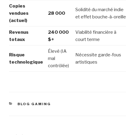
Copies
Solidité du marché indie
vendues
28 000
et effet bouche-à-oreille
(actuel)
Revenus
240 000
Viabilité financière à
totaux
$+
court terme
Élevé (IA
Risque
Nécessite garde-fous
mal
technologique
artistiques
contrôlée)
CATÉGORIES
BLOG GAMING
Navigation