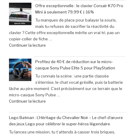
vidéo
votre
Offre exceptionnelle : le clavier Corsair K70 Pro
:
week-
Mini à seulement 79,99 € (-16%
Le
end »
Tu manques de place pour balayer la souris,
calendrier
mais tu refuses de sacrifier la réactivité du
incontournable
clavier ? Cette offre exceptionnelle mérite un vrai tri, pas un
des
copier-coller de fiche …
nouveautés
de
Continuer la lecture
à
« Offre
ne
exceptionnelle
pas
Profitez de 40 € de réduction sur le micro-
:
manquer
casque Sony Pulse Elite 5 pour PlayStation
le
en
Tu connais la scène : une partie classée
clavier
juin
s’éternise, le chat vocal grésille, puis la batterie
Corsair
2026 »
lâche au pire moment. C’est précisément sur ce terrain que le
K70
micro-casque Sony Pulse …
Pro
de
Continuer la lecture
Mini
« Profitez
à
de
seulement
Lego Batman : L’Héritage du Chevalier Noir – Le chef-d’œuvre
40
79,99
des jeux Lego pour célébrer le super-héros légendaire
€
€
Tu lances une mission, tu t’attends à casser trois briques,
de
(-16% »