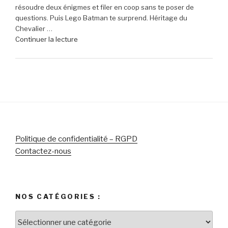
résoudre deux énigmes et filer en coop sans te poser de
réduction
questions. Puis Lego Batman te surprend. Héritage du
sur
Chevalier …
le
de
Continuer la lecture
micro-
« Lego
casque
Batman
Sony
:
Pulse
L’Héritage
Elite
du
5
Chevalier
pour
Noir
PlayStation »
–
Le
Politique de confidentialité – RGPD
chef-
Contactez-nous
d’œuvre
des
jeux
Lego
NOS CATÉGORIES :
pour
célébrer
Nos
le