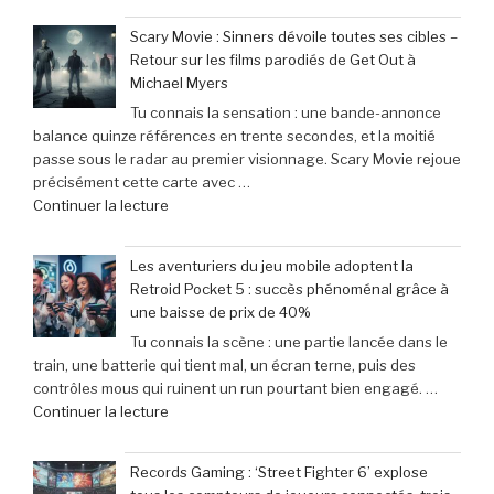
Scary Movie : Sinners dévoile toutes ses cibles –
Retour sur les films parodiés de Get Out à
Michael Myers
Tu connais la sensation : une bande-annonce
balance quinze références en trente secondes, et la moitié
passe sous le radar au premier visionnage. Scary Movie rejoue
précisément cette carte avec …
de
Continuer la lecture
« Scary
Movie
Les aventuriers du jeu mobile adoptent la
:
Retroid Pocket 5 : succès phénoménal grâce à
Sinners
une baisse de prix de 40%
dévoile
Tu connais la scène : une partie lancée dans le
toutes
train, une batterie qui tient mal, un écran terne, puis des
ses
contrôles mous qui ruinent un run pourtant bien engagé. …
cibles
de
Continuer la lecture
–
« Les
Retour
aventuriers
sur
Records Gaming : ‘Street Fighter 6’ explose
du
les