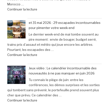
Morocco …
Mini
son
de
Continuer la lecture
à
lancement »
« Bienvenue
seulement
au
79,99
et 31 mai 2026 : 29 escapades incontournables
Morocco
€
pour pimenter votre week-end
Gaming
(-25% »
Le dernier week-end de mai tombe souvent au
Expo
pire moment : envie de bouger, budget serré,
:
trains pris d’assaut et météo qui joue encore les arbitres.
le
Pourtant, les escapades des …
rendez-
de
Continuer la lecture
vous
« et
incontournable
31
des
Jeux vidéo : Le calendrier incontournable des
mai
passionnés
nouveautés à ne pas manquer en juin 2026
2026
de
Tu connais le piège de juin: entre les
:
jeux
conférences, les démos surprises et les sorties
29
vidéo
qui tombent sans prévenir, le portefeuille prend souvent plus
escapades
en
cher que prévu. Ce calendrier des …
incontournables
Afrique »
de
Continuer la lecture
pour
« Jeux
pimenter