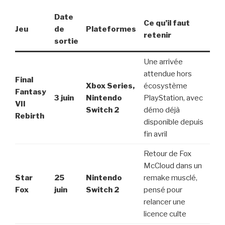
Date
Ce qu’il faut
Jeu
de
Plateformes
retenir
sortie
Une arrivée
attendue hors
Final
Xbox Series,
écosystème
Fantasy
3 juin
Nintendo
PlayStation, avec
VII
Switch 2
démo déjà
Rebirth
disponible depuis
fin avril
Retour de Fox
McCloud dans un
Star
25
Nintendo
remake musclé,
Fox
juin
Switch 2
pensé pour
relancer une
licence culte