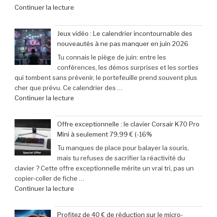
de
Continuer la lecture
vous
« et
incontournable
31
des
Jeux vidéo : Le calendrier incontournable des
mai
passionnés
nouveautés à ne pas manquer en juin 2026
2026
de
Tu connais le piège de juin: entre les
:
jeux
conférences, les démos surprises et les sorties
29
vidéo
qui tombent sans prévenir, le portefeuille prend souvent plus
escapades
en
cher que prévu. Ce calendrier des …
incontournables
Afrique »
de
Continuer la lecture
pour
« Jeux
pimenter
vidéo
votre
Offre exceptionnelle : le clavier Corsair K70 Pro
:
week-
Mini à seulement 79,99 € (-16%
Le
end »
Tu manques de place pour balayer la souris,
calendrier
mais tu refuses de sacrifier la réactivité du
incontournable
clavier ? Cette offre exceptionnelle mérite un vrai tri, pas un
des
copier-coller de fiche …
nouveautés
de
Continuer la lecture
à
« Offre
ne
exceptionnelle
pas
Profitez de 40 € de réduction sur le micro-