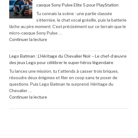
:
manquer
casque Sony Pulse Elite 5 pour PlayStation
le
en
Tu connais la scène : une partie classée
clavier
juin
s’éternise, le chat vocal grésille, puis la batterie
Corsair
2026 »
lâche au pire moment. C’est précisément sur ce terrain que le
K70
micro-casque Sony Pulse …
Pro
de
Continuer la lecture
Mini
« Profitez
à
de
seulement
Lego Batman : L’Héritage du Chevalier Noir – Le chef-d’œuvre
40
79,99
des jeux Lego pour célébrer le super-héros légendaire
€
€
Tu lances une mission, tu t’attends à casser trois briques,
de
(-16% »
résoudre deux énigmes et filer en coop sans te poser de
réduction
questions. Puis Lego Batman te surprend. Héritage du
sur
Chevalier …
le
de
Continuer la lecture
micro-
« Lego
casque
Batman
Sony
:
Pulse
L’Héritage
Elite
du
5
Chevalier
pour