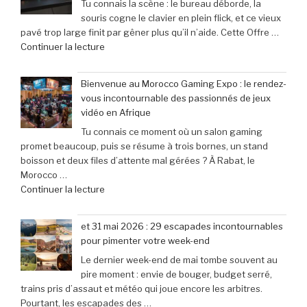
Tu connais la scène : le bureau déborde, la
Fighter
grâce
souris cogne le clavier en plein flick, et ce vieux
6’
à
pavé trop large finit par gêner plus qu’il n’aide. Cette Offre …
explose
une
de
Continuer la lecture
tous
baisse
« Offre
les
de
exceptionnelle
compteurs
prix
Bienvenue au Morocco Gaming Expo : le rendez-
:
de
de
vous incontournable des passionnés de jeux
Le
joueurs
40% »
vidéo en Afrique
clavier
connectés,
Tu connais ce moment où un salon gaming
Corsair
trois
promet beaucoup, puis se résume à trois bornes, un stand
K70
ans
boisson et deux files d’attente mal gérées ? À Rabat, le
Pro
après
Morocco …
Mini
son
de
Continuer la lecture
à
lancement »
« Bienvenue
seulement
au
79,99
et 31 mai 2026 : 29 escapades incontournables
Morocco
€
pour pimenter votre week-end
Gaming
(-25% »
Le dernier week-end de mai tombe souvent au
Expo
pire moment : envie de bouger, budget serré,
:
trains pris d’assaut et météo qui joue encore les arbitres.
le
Pourtant, les escapades des …
rendez-