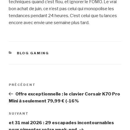
techniques quand c’est flou, et ignorer le FOMO. Le vrai
bon achat de juin, ce n’est pas celui qui monopolise les
tendances pendant 24 heures. C’est celui que tu lances
encore avec envie une semaine plus tard.
CATÉGORIES
BLOG GAMING
Navigation
Article
PRÉCÉDENT
de
précédent
Offre exceptionnelle : le clavier Corsair K70 Pro
l’article
Mini à seulement 79,99 € (-16%
Article
SUIVANT
suivant
et 31 mai 2026 : 29 escapades incontournables
pour pimenter votre week-end