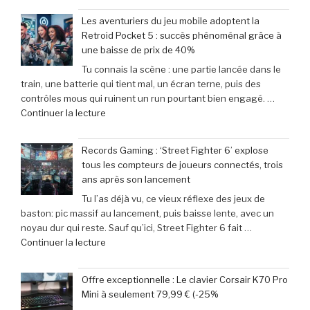
Movie
Les aventuriers du jeu mobile adoptent la
:
Retroid Pocket 5 : succès phénoménal grâce à
Sinners
une baisse de prix de 40%
dévoile
Tu connais la scène : une partie lancée dans le
toutes
train, une batterie qui tient mal, un écran terne, puis des
ses
contrôles mous qui ruinent un run pourtant bien engagé. …
cibles
de
Continuer la lecture
–
« Les
Retour
aventuriers
sur
Records Gaming : ‘Street Fighter 6’ explose
du
les
tous les compteurs de joueurs connectés, trois
jeu
films
ans après son lancement
mobile
parodiés
Tu l’as déjà vu, ce vieux réflexe des jeux de
adoptent
de
baston: pic massif au lancement, puis baisse lente, avec un
la
Get
noyau dur qui reste. Sauf qu’ici, Street Fighter 6 fait …
Retroid
Out
de
Continuer la lecture
Pocket
à
« Records
5
Michael
Gaming
:
Myers »
Offre exceptionnelle : Le clavier Corsair K70 Pro
:
succès
Mini à seulement 79,99 € (-25%
‘Street
phénoménal