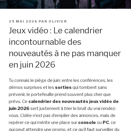
PUBLIÉ
29 MAI 2026
PAR
OLIVIER
LE
Jeux vidéo : Le calendrier
incontournable des
nouveautés à ne pas manquer
en juin 2026
Tu connais le piège de juin: entre les conférences, les
démos surprises et les
sorties
qui tombent sans
prévenir, le portefeuille prend souvent plus cher que
prévu. Ce
calendrier des nouveautés jeux vidéo de
juin 2026
sert justement à trier le bruit du vrai rendez-
vous. L’idée n’est pas d’empiler des annonces, mais de
repérer ce qui mérite une place sur
console
ou
PC
, ce
qui peut attendre une promo, et ce qu’il faut surveiller du