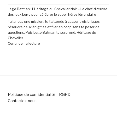
à
de
seulement
Lego Batman : L’Héritage du Chevalier Noir – Le chef-d’œuvre
40
79,99
des jeux Lego pour célébrer le super-héros légendaire
€
€
Tu lances une mission, tu t’attends à casser trois briques,
de
(-16% »
résoudre deux énigmes et filer en coop sans te poser de
réduction
questions. Puis Lego Batman te surprend. Héritage du
sur
Chevalier …
le
de
Continuer la lecture
micro-
« Lego
casque
Batman
Sony
:
Pulse
L’Héritage
Elite
du
5
Chevalier
pour
Noir
PlayStation »
–
Le
Politique de confidentialité – RGPD
chef-
Contactez-nous
d’œuvre
des
jeux