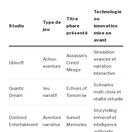
Technologie
Titre
ou
Type de
Studio
phare
innovation
jeu
présenté
mise en
avant
Simulation
Assassin’s
Action-
avancée et
Ubisoft
Creed
aventure
narration
Mirage
interactive
Scénarios
Quantic
Jeu
Echoes of
multi-choix et
Dream
narratif
Tomorrow
réalité virtuelle
Storytelling
Dontnod
Aventure
Sunset
immersif et
Entertainment
narrative
Memories
intelligence
artificielle