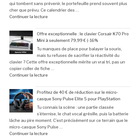
qui tombent sans prévenir, le portefeuille prend souvent plus
escapades
en
cher que prévu. Ce calendrier des …
incontournables
Afrique »
de
Continuer la lecture
pour
« Jeux
pimenter
vidéo
votre
Offre exceptionnelle : le clavier Corsair K70 Pro
:
week-
Mini à seulement 79,99 € (-16%
Le
end »
Tu manques de place pour balayer la souris,
calendrier
mais tu refuses de sacrifier la réactivité du
incontournable
clavier ? Cette offre exceptionnelle mérite un vrai tri, pas un
des
copier-coller de fiche …
nouveautés
de
Continuer la lecture
à
« Offre
ne
exceptionnelle
pas
Profitez de 40 € de réduction sur le micro-
:
manquer
casque Sony Pulse Elite 5 pour PlayStation
le
en
Tu connais la scène : une partie classée
clavier
juin
s’éternise, le chat vocal grésille, puis la batterie
Corsair
2026 »
lâche au pire moment. C’est précisément sur ce terrain que le
K70
micro-casque Sony Pulse …
Pro
de
Continuer la lecture
Mini
« Profitez