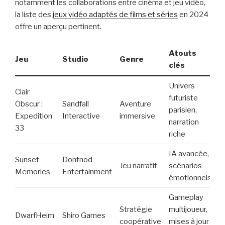
notamment les collaborations entre cinéma et jeu vidéo,
la liste des
jeux vidéo adaptés de films et séries
en 2024
offre un aperçu pertinent.
Atouts
Jeu
Studio
Genre
clés
Univers
Clair
futuriste
Obscur :
Sandfall
Aventure
parisien,
Expedition
Interactive
immersive
narration
33
riche
IA avancée,
Sunset
Dontnod
Jeu narratif
scénarios
Memories
Entertainment
émotionnels
Gameplay
Stratégie
multijoueur,
DwarfHeim
Shiro Games
coopérative
mises à jour