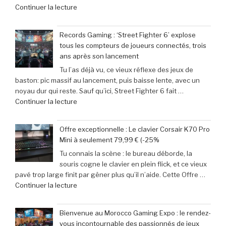
de
Continuer la lecture
–
« Les
Retour
aventuriers
sur
Records Gaming : ‘Street Fighter 6’ explose
du
les
tous les compteurs de joueurs connectés, trois
jeu
films
ans après son lancement
mobile
parodiés
Tu l’as déjà vu, ce vieux réflexe des jeux de
adoptent
de
baston: pic massif au lancement, puis baisse lente, avec un
la
Get
noyau dur qui reste. Sauf qu’ici, Street Fighter 6 fait …
Retroid
Out
de
Continuer la lecture
Pocket
à
« Records
5
Michael
Gaming
:
Myers »
Offre exceptionnelle : Le clavier Corsair K70 Pro
:
succès
Mini à seulement 79,99 € (-25%
‘Street
phénoménal
Tu connais la scène : le bureau déborde, la
Fighter
grâce
souris cogne le clavier en plein flick, et ce vieux
6’
à
pavé trop large finit par gêner plus qu’il n’aide. Cette Offre …
explose
une
de
Continuer la lecture
tous
baisse
« Offre
les
de
exceptionnelle
compteurs
prix
Bienvenue au Morocco Gaming Expo : le rendez-
:
de
de
vous incontournable des passionnés de jeux