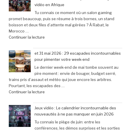
Le
joueurs
40% »
vidéo en Afrique
clavier
connectés,
Tu connais ce moment où un salon gaming
Corsair
trois
promet beaucoup, puis se résume à trois bornes, un stand
K70
ans
boisson et deux files d’attente mal gérées ? À Rabat, le
Pro
après
Morocco …
Mini
son
de
Continuer la lecture
à
lancement »
« Bienvenue
seulement
au
79,99
et 31 mai 2026 : 29 escapades incontournables
Morocco
€
pour pimenter votre week-end
Gaming
(-25% »
Le dernier week-end de mai tombe souvent au
Expo
pire moment : envie de bouger, budget serré,
:
trains pris d’assaut et météo qui joue encore les arbitres.
le
Pourtant, les escapades des …
rendez-
de
Continuer la lecture
vous
« et
incontournable
31
des
Jeux vidéo : Le calendrier incontournable des
mai
passionnés
nouveautés à ne pas manquer en juin 2026
2026
de
Tu connais le piège de juin: entre les
:
jeux
conférences, les démos surprises et les sorties
29
vidéo