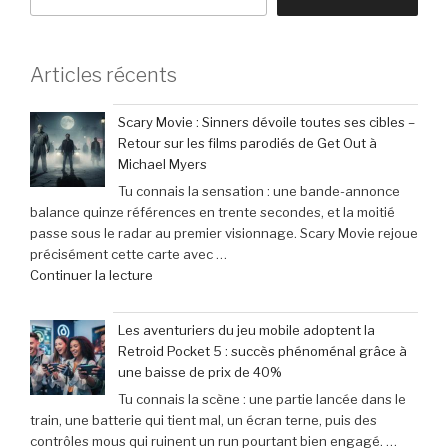
Articles récents
Scary Movie : Sinners dévoile toutes ses cibles –
Retour sur les films parodiés de Get Out à
Michael Myers
Tu connais la sensation : une bande-annonce
balance quinze références en trente secondes, et la moitié
passe sous le radar au premier visionnage. Scary Movie rejoue
précisément cette carte avec …
de
Continuer la lecture
« Scary
Movie
Les aventuriers du jeu mobile adoptent la
:
Retroid Pocket 5 : succès phénoménal grâce à
Sinners
une baisse de prix de 40%
dévoile
Tu connais la scène : une partie lancée dans le
toutes
train, une batterie qui tient mal, un écran terne, puis des
ses
contrôles mous qui ruinent un run pourtant bien engagé. …
cibles