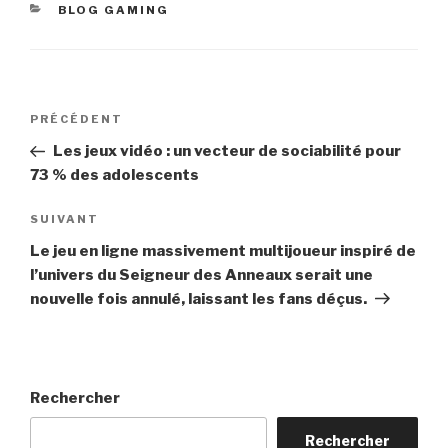
CATÉGORIES
BLOG GAMING
Navigation
Article
PRÉCÉDENT
de
précédent
Les jeux vidéo : un vecteur de sociabilité pour
l’article
73 % des adolescents
Article
SUIVANT
suivant
Le jeu en ligne massivement multijoueur inspiré de
l’univers du Seigneur des Anneaux serait une
nouvelle fois annulé, laissant les fans déçus.
Rechercher
Rechercher