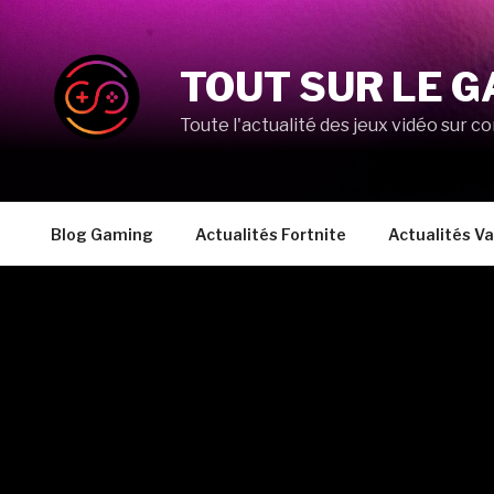
Aller
au
contenu
TOUT SUR LE G
principal
Toute l'actualité des jeux vidéo sur co
Blog Gaming
Actualités Fortnite
Actualités Va