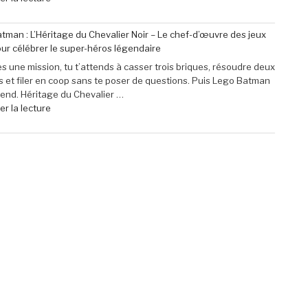
Mini
« Profitez
à
de
tman : L’Héritage du Chevalier Noir – Le chef-d’œuvre des jeux
seulement
40
ur célébrer le super-héros légendaire
79,99
€
€
de
s une mission, tu t’attends à casser trois briques, résoudre deux
(-16% »
réduction
 et filer en coop sans te poser de questions. Puis Lego Batman
sur
rend. Héritage du Chevalier …
le
de
r la lecture
micro-
« Lego
casque
Batman
Sony
:
Pulse
L’Héritage
Elite
du
5
Chevalier
pour
Noir
PlayStation »
–
Le
chef-
d’œuvre
des
jeux
Lego