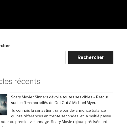
rcher
Rechercher
cles récents
Scary Movie : Sinners dévoile toutes ses cibles – Retour
sur les films parodiés de Get Out à Michael Myers
Tu connais la sensation : une bande-annonce balance
quinze références en trente secondes, et la moitié passe
 radar au premier visionnage. Scary Movie rejoue précisément