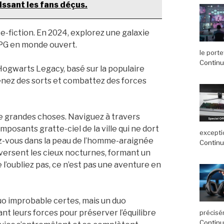
issant les fans déçus.
e-fiction. En 2024, explorez une galaxie
 RPG en monde ouvert.
le port
Continue
 Hogwarts Legacy, basé sur la populaire
renez des sorts et combattez des forces
e grandes choses. Naviguez à travers
posants gratte-ciel de la ville qui ne dort
exceptio
ez-vous dans la peau de l’homme-araignée
Continue
aversent les cieux nocturnes, formant un
 l’oubliez pas, ce n’est pas une aventure en
uo improbable certes, mais un duo
ant leurs forces pour préserver l’équilibre
précisé
Continue