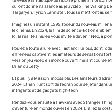
télévisée fantastique de HBO se profile à l’horizon. 
qui ont donné naissance au jeu vidéo The Walking De
Targaryen, Tyrion Lannister, tous se mettront au se
Imaginez un instant, 1999, l’odeur du nouveau milléna
le cinéma. En 2024, le film de science-fiction emblém
Ici, la réalité simulée vous invite à devenir Neo, à plo
Roulez à toute allure avec Fast and Furious, dont l’od
effrénées captivent les amateurs de sensations for
version jeu vidéo en monde ouvert, mêlant course e
Brian ou Letty.
Et puis il y a Mission Impossible. Les amateurs d’adré
2024, Ethan Hunt sort de l’écran pour se jeter dans un
intrigants et de gadgets high-tech.
Rendez-vous ensuite à Hawkins avec Stranger Things.
d’aventure en monde ouvert en 2024. Enfilez le cos