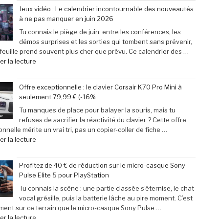
des
31
Jeux vidéo : Le calendrier incontournable des nouveautés
passionnés
mai
à ne pas manquer en juin 2026
de
2026
jeux
:
Tu connais le piège de juin: entre les conférences, les
vidéo
29
démos surprises et les sorties qui tombent sans prévenir,
en
escapades
efeuille prend souvent plus cher que prévu. Ce calendrier des …
Afrique »
incontournables
de
r la lecture
pour
« Jeux
pimenter
vidéo
Offre exceptionnelle : le clavier Corsair K70 Pro Mini à
votre
:
seulement 79,99 € (-16%
week-
Le
end »
calendrier
Tu manques de place pour balayer la souris, mais tu
incontournable
refuses de sacrifier la réactivité du clavier ? Cette offre
des
nnelle mérite un vrai tri, pas un copier-coller de fiche …
nouveautés
de
r la lecture
à
« Offre
ne
exceptionnelle
Profitez de 40 € de réduction sur le micro-casque Sony
pas
:
Pulse Elite 5 pour PlayStation
manquer
le
en
clavier
Tu connais la scène : une partie classée s’éternise, le chat
juin
Corsair
vocal grésille, puis la batterie lâche au pire moment. C’est
2026 »
K70
ment sur ce terrain que le micro-casque Sony Pulse …
Pro
de
r la lecture