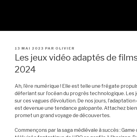
PUBLIÉ
13 MAI 2023
PAR
OLIVIER
LE
Les jeux vidéo adaptés de films
2024
Ah, l’ère numérique ! Elle est telle une frégate propu
déferlant sur l’océan du progrès technologique. Les j
sur ces vagues d’évolution. De nos jours, l’adaptation 
est devenue une tendance galopante. Attachez bien v
promet un grand voyage de découvertes.
Commençons par la saga médiévale à succès : Game of