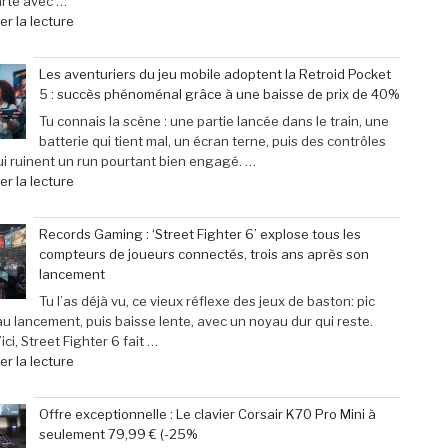
arte avec …
de
r la lecture
« Scary
Movie
Les aventuriers du jeu mobile adoptent la Retroid Pocket
:
5 : succès phénoménal grâce à une baisse de prix de 40%
Sinners
dévoile
Tu connais la scène : une partie lancée dans le train, une
toutes
batterie qui tient mal, un écran terne, puis des contrôles
ses
i ruinent un run pourtant bien engagé. …
cibles
de
r la lecture
–
« Les
Retour
aventuriers
Records Gaming : ‘Street Fighter 6’ explose tous les
sur
du
compteurs de joueurs connectés, trois ans après son
les
jeu
lancement
films
mobile
parodiés
adoptent
Tu l’as déjà vu, ce vieux réflexe des jeux de baston: pic
de
la
au lancement, puis baisse lente, avec un noyau dur qui reste.
Get
Retroid
ici, Street Fighter 6 fait …
Out
Pocket
de
r la lecture
à
5
« Records
Michael
:
Gaming
Offre exceptionnelle : Le clavier Corsair K70 Pro Mini à
Myers »
succès
:
seulement 79,99 € (-25%
phénoménal
‘Street