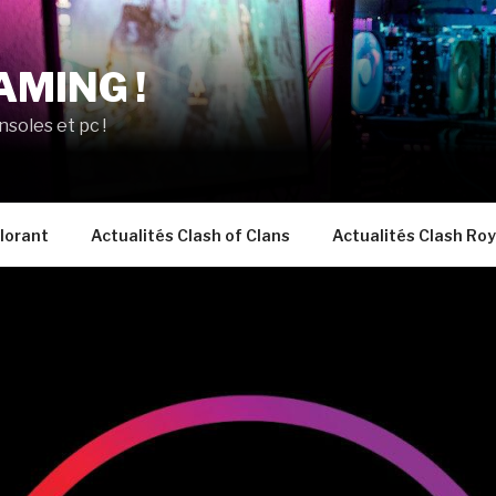
AMING !
nsoles et pc !
lorant
Actualités Clash of Clans
Actualités Clash Roy