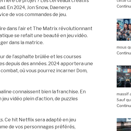
Derrière ce projet ? Les cerveaux créatifs
cette c
Continue
ad. En 2024, Jon Snow, Daenerys
rvice de vos commandes de jeu.
ire dans l’air et The Matrix révolutionnant
atique se refait une beauté en jeu vidéo.
nger dans la matrice.
mous qu
Continue
eur de l’asphalte brûlée et les courses
tes depuis des années. 2024 apportera une
t combat, où vous pourrez incarner Dom,
naline connaissent bien la franchise. En
massif 
 jeu vidéo plein d’action, de puzzles
Sauf qu’
Continue
 Ce hit Netflix sera adapté en jeu
tume de vos personnages préférés,