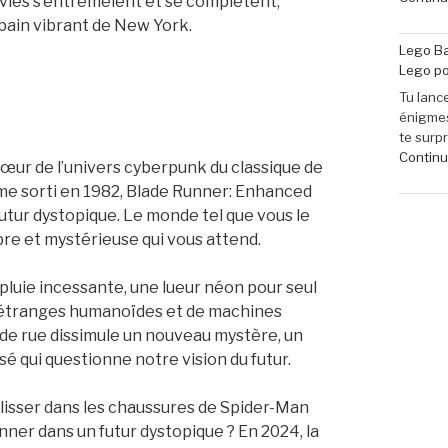
 vies s’entremêlent et se complètent,
ain vibrant de New York.
Lego Ba
Lego po
Tu lance
énigmes
te surp
Continue
cœur de l’univers cyberpunk du classique de
yme sorti en 1982, Blade Runner: Enhanced
futur dystopique. Le monde tel que vous le
re et mystérieuse qui vous attend.
pluie incessante, une lueur néon pour seul
d’étranges humanoïdes et de machines
 de rue dissimule un nouveau mystère, un
é qui questionne notre vision du futur.
 glisser dans les chaussures de Spider-Man
nner dans un futur dystopique ? En 2024, la