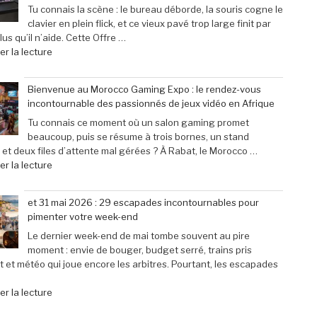
grâce
Fighter
Tu connais la scène : le bureau déborde, la souris cogne le
à
6’
clavier en plein flick, et ce vieux pavé trop large finit par
une
explose
us qu’il n’aide. Cette Offre …
baisse
tous
de
r la lecture
de
les
« Offre
prix
compteurs
exceptionnelle
Bienvenue au Morocco Gaming Expo : le rendez-vous
de
de
:
incontournable des passionnés de jeux vidéo en Afrique
40% »
joueurs
Le
connectés,
clavier
Tu connais ce moment où un salon gaming promet
trois
Corsair
beaucoup, puis se résume à trois bornes, un stand
ans
K70
 et deux files d’attente mal gérées ? À Rabat, le Morocco …
après
Pro
de
r la lecture
son
Mini
« Bienvenue
lancement »
à
au
et 31 mai 2026 : 29 escapades incontournables pour
seulement
Morocco
pimenter votre week-end
79,99
Gaming
€
Expo
Le dernier week-end de mai tombe souvent au pire
(-25% »
:
moment : envie de bouger, budget serré, trains pris
le
t et météo qui joue encore les arbitres. Pourtant, les escapades
rendez-
vous
de
r la lecture
incontournable
« et