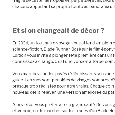
fragile de cette métropole en perpétuel éveil. Leurs
chacune apportant sa propre teinte au panorama urb
Et si on changeait de décor ?
En 2024, un tout autre voyage vous attend, en plein 
science-fiction, Blade Runner. Basé sur le film épon
Edition vous invite à plonger tête première dans un 
connaissez a changé. C’est une version altérée, somb
Vous marchez sur des pavés réfléchissants sous une 
guide. Les rues sont peuplées de visages sombres, 
presque trop réalistes pour être vraies. Chaque coin
nouveau défi à relever. Une version améliorée du pass
Alors, êtes-vous prêt à faire le grand saut ? De vous
et Venom, ou de marcher sur les traces d’un Blade Ru