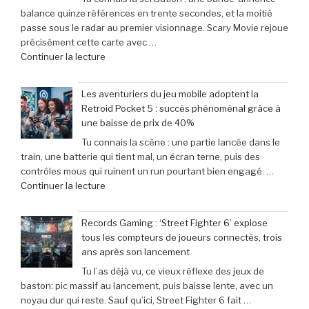
balance quinze références en trente secondes, et la moitié
passe sous le radar au premier visionnage. Scary Movie rejoue
précisément cette carte avec …
de
Continuer la lecture
« Scary
Movie
Les aventuriers du jeu mobile adoptent la
:
Retroid Pocket 5 : succès phénoménal grâce à
Sinners
une baisse de prix de 40%
dévoile
Tu connais la scène : une partie lancée dans le
toutes
train, une batterie qui tient mal, un écran terne, puis des
ses
contrôles mous qui ruinent un run pourtant bien engagé. …
cibles
de
Continuer la lecture
–
« Les
Retour
aventuriers
sur
Records Gaming : ‘Street Fighter 6’ explose
du
les
tous les compteurs de joueurs connectés, trois
jeu
films
ans après son lancement
mobile
parodiés
Tu l’as déjà vu, ce vieux réflexe des jeux de
adoptent
de
baston: pic massif au lancement, puis baisse lente, avec un
la
Get
noyau dur qui reste. Sauf qu’ici, Street Fighter 6 fait …
Retroid
Out