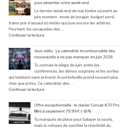
pour pimenter votre week-end
Gaming
(-25% »
Le dernier week-end de mai tombe souvent au
Expo
pire moment : envie de bouger, budget serré,
:
trains pris d’assaut et météo qui joue encore les arbitres.
le
Pourtant, les escapades des …
rendez-
de
Continuer la lecture
vous
« et
incontournable
31
des
Jeux vidéo : Le calendrier incontournable des
mai
passionnés
nouveautés à ne pas manquer en juin 2026
2026
de
Tu connais le piège de juin: entre les
:
jeux
conférences, les démos surprises et les sorties
29
vidéo
qui tombent sans prévenir, le portefeuille prend souvent plus
escapades
en
cher que prévu. Ce calendrier des …
incontournables
Afrique »
de
Continuer la lecture
pour
« Jeux
pimenter
vidéo
votre
Offre exceptionnelle : le clavier Corsair K70 Pro
:
week-
Mini à seulement 79,99 € (-16%
Le
end »
Tu manques de place pour balayer la souris,
calendrier
mais tu refuses de sacrifier la réactivité du
incontournable