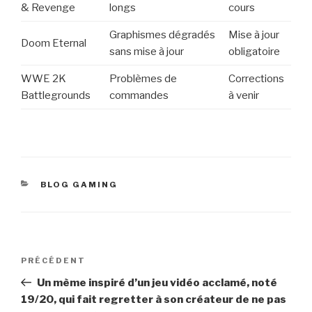
& Revenge
longs
cours
Graphismes dégradés
Mise à jour
Doom Eternal
sans mise à jour
obligatoire
WWE 2K
Problèmes de
Corrections
Battlegrounds
commandes
à venir
CATÉGORIES
BLOG GAMING
Navigation
Article
PRÉCÉDENT
de
précédent
Un mème inspiré d’un jeu vidéo acclamé, noté
l’article
19/20, qui fait regretter à son créateur de ne pas