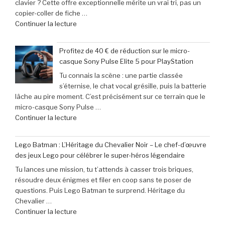
clavier ? Cette offre exceptionnelle mérite un vrai tri, pas un
des
copier-coller de fiche …
nouveautés
de
Continuer la lecture
à
« Offre
ne
exceptionnelle
pas
Profitez de 40 € de réduction sur le micro-
:
manquer
casque Sony Pulse Elite 5 pour PlayStation
le
en
Tu connais la scène : une partie classée
clavier
juin
s’éternise, le chat vocal grésille, puis la batterie
Corsair
2026 »
lâche au pire moment. C’est précisément sur ce terrain que le
K70
micro-casque Sony Pulse …
Pro
de
Continuer la lecture
Mini
« Profitez
à
de
seulement
Lego Batman : L’Héritage du Chevalier Noir – Le chef-d’œuvre
40
79,99
des jeux Lego pour célébrer le super-héros légendaire
€
€
Tu lances une mission, tu t’attends à casser trois briques,
de
(-16% »
résoudre deux énigmes et filer en coop sans te poser de
réduction
questions. Puis Lego Batman te surprend. Héritage du
sur
Chevalier …
le
de
Continuer la lecture
micro-
« Lego
casque