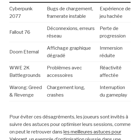
Cyberpunk
Bugs de chargement,
Expérience de
2077
framerate instable
jeu hachée
Déconnexions, erreurs
Perte de
Fallout 76
réseau
progression
Affichage graphique
Immersion
Doom Eternal
dégradé
réduite
WWE 2K
Problèmes avec
Réactivité
Battlegrounds
accessoires
affectée
Warong: Greed
Chargement long,
Interruption
& Revenge
crashes
du gameplay
Pour éviter ces désagréments, les joueurs sont invités à
suivre des astuces pour optimiser leurs sessions, comme
on peut le retrouver dans
les meilleures astuces pour
Valorant
, un exemple d’optimisation réussie dans une