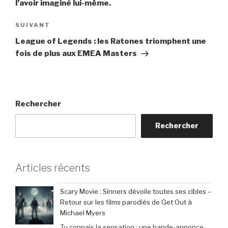
l’avoir imaginé lui-même.
Article
SUIVANT
suivant
League of Legends : les Ratones triomphent une
fois de plus aux EMEA Masters
Rechercher
Rechercher
Articles récents
Scary Movie : Sinners dévoile toutes ses cibles –
Retour sur les films parodiés de Get Out à
Michael Myers
Tu connais la sensation : une bande-annonce