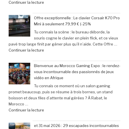
de
Continuer la lecture
Pocket
à
« Records
5
Michael
Gaming
:
Myers »
Offre exceptionnelle : Le clavier Corsair K70 Pro
:
succès
Mini à seulement 79,99 € (-25%
‘Street
phénoménal
Tu connais la scène : le bureau déborde, la
Fighter
grâce
souris cogne le clavier en plein flick, et ce vieux
6’
à
pavé trop large finit par gêner plus qu’il n’aide. Cette Offre …
explose
une
de
Continuer la lecture
tous
baisse
« Offre
les
de
exceptionnelle
compteurs
prix
Bienvenue au Morocco Gaming Expo : le rendez-
:
de
de
vous incontournable des passionnés de jeux
Le
joueurs
40% »
vidéo en Afrique
clavier
connectés,
Tu connais ce moment où un salon gaming
Corsair
trois
promet beaucoup, puis se résume à trois bornes, un stand
K70
ans
boisson et deux files d’attente mal gérées ? À Rabat, le
Pro
après
Morocco …
Mini
son
de
Continuer la lecture
à
lancement »
« Bienvenue
seulement
au
79,99
et 31 mai 2026 : 29 escapades incontournables
Morocco
€