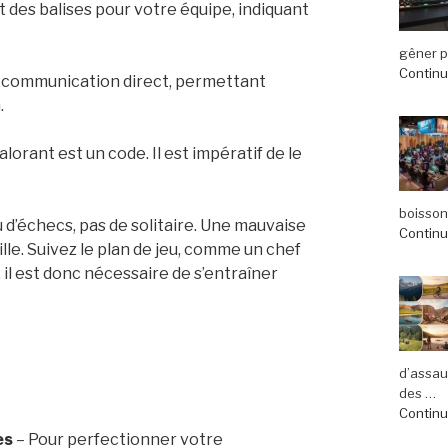
nt des balises pour votre équipe, indiquant
gêner pl
Continue
e communication direct, permettant
.
lorant est un code. Il est impératif de le
boisson
eu d’échecs, pas de solitaire. Une mauvaise
Continue
lle. Suivez le plan de jeu, comme un chef
, il est donc nécessaire de s’entraîner
d’assau
des …
Continue
es
– Pour perfectionner votre