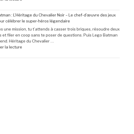
Mini
« Profitez
à
de
tman : L’Héritage du Chevalier Noir – Le chef-d’œuvre des jeux
seulement
40
ur célébrer le super-héros légendaire
79,99
€
€
de
s une mission, tu t’attends à casser trois briques, résoudre deux
(-16% »
réduction
 et filer en coop sans te poser de questions. Puis Lego Batman
sur
rend. Héritage du Chevalier …
le
de
r la lecture
micro-
« Lego
casque
Batman
Sony
:
Pulse
L’Héritage
Elite
du
5
Chevalier
pour
Noir
PlayStation »
–
Le
chef-
d’œuvre
des
jeux
Lego