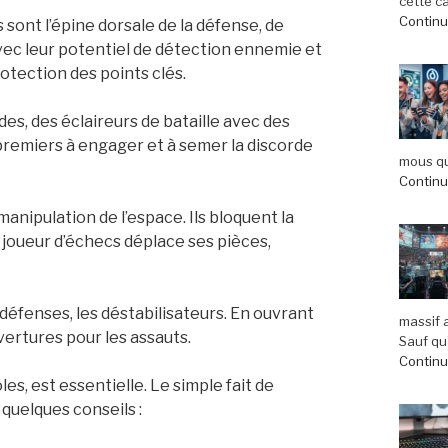
cette c
Continue
 sont l’épine dorsale de la défense, de
vec leur potentiel de détection ennemie et
rotection des points clés.
des, des éclaireurs de bataille avec des
 premiers à engager et à semer la discorde
mous qu
Continue
manipulation de l’espace. Ils bloquent la
joueur d’échecs déplace ses pièces,
 défenses, les déstabilisateurs. En ouvrant
massif 
vertures pour les assauts.
Sauf qu’
Continue
les, est essentielle. Le simple fait de
i quelques conseils :