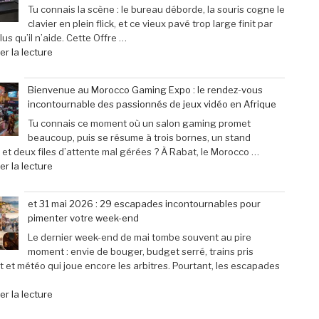
grâce
Fighter
Tu connais la scène : le bureau déborde, la souris cogne le
à
6’
clavier en plein flick, et ce vieux pavé trop large finit par
une
explose
us qu’il n’aide. Cette Offre …
baisse
tous
de
r la lecture
de
les
« Offre
prix
compteurs
exceptionnelle
Bienvenue au Morocco Gaming Expo : le rendez-vous
de
de
:
incontournable des passionnés de jeux vidéo en Afrique
40% »
joueurs
Le
connectés,
clavier
Tu connais ce moment où un salon gaming promet
trois
Corsair
beaucoup, puis se résume à trois bornes, un stand
ans
K70
 et deux files d’attente mal gérées ? À Rabat, le Morocco …
après
Pro
de
r la lecture
son
Mini
« Bienvenue
lancement »
à
au
et 31 mai 2026 : 29 escapades incontournables pour
seulement
Morocco
pimenter votre week-end
79,99
Gaming
€
Expo
Le dernier week-end de mai tombe souvent au pire
(-25% »
:
moment : envie de bouger, budget serré, trains pris
le
t et météo qui joue encore les arbitres. Pourtant, les escapades
rendez-
vous
de
r la lecture
incontournable
« et