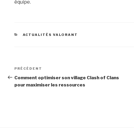
équipe.
CATÉGORIES
ACTUALITÉS VALORANT
Navigation
Article
PRÉCÉDENT
de
précédent
Comment optimiser son village Clash of Clans
pour maximiser les ressources
l’article