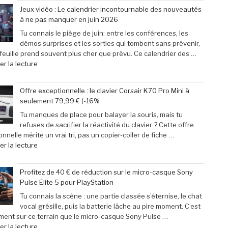
des
31
Jeux vidéo : Le calendrier incontournable des nouveautés
passionnés
mai
à ne pas manquer en juin 2026
de
2026
jeux
:
Tu connais le piège de juin: entre les conférences, les
vidéo
29
démos surprises et les sorties qui tombent sans prévenir,
en
escapades
efeuille prend souvent plus cher que prévu. Ce calendrier des …
Afrique »
incontournables
de
r la lecture
pour
« Jeux
pimenter
vidéo
Offre exceptionnelle : le clavier Corsair K70 Pro Mini à
votre
:
seulement 79,99 € (-16%
week-
Le
end »
calendrier
Tu manques de place pour balayer la souris, mais tu
incontournable
refuses de sacrifier la réactivité du clavier ? Cette offre
des
nnelle mérite un vrai tri, pas un copier-coller de fiche …
nouveautés
de
r la lecture
à
« Offre
ne
exceptionnelle
Profitez de 40 € de réduction sur le micro-casque Sony
pas
:
Pulse Elite 5 pour PlayStation
manquer
le
en
clavier
Tu connais la scène : une partie classée s’éternise, le chat
juin
Corsair
vocal grésille, puis la batterie lâche au pire moment. C’est
2026 »
K70
ment sur ce terrain que le micro-casque Sony Pulse …
Pro
de
r la lecture