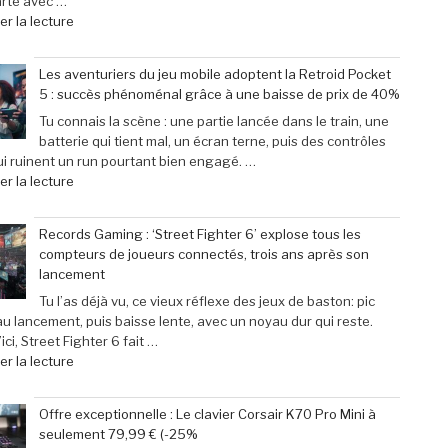
arte avec …
de
r la lecture
« Scary
Movie
Les aventuriers du jeu mobile adoptent la Retroid Pocket
:
5 : succès phénoménal grâce à une baisse de prix de 40%
Sinners
dévoile
Tu connais la scène : une partie lancée dans le train, une
toutes
batterie qui tient mal, un écran terne, puis des contrôles
ses
i ruinent un run pourtant bien engagé. …
cibles
de
r la lecture
–
« Les
Retour
aventuriers
Records Gaming : ‘Street Fighter 6’ explose tous les
sur
du
compteurs de joueurs connectés, trois ans après son
les
jeu
lancement
films
mobile
parodiés
adoptent
Tu l’as déjà vu, ce vieux réflexe des jeux de baston: pic
de
la
au lancement, puis baisse lente, avec un noyau dur qui reste.
Get
Retroid
ici, Street Fighter 6 fait …
Out
Pocket
de
r la lecture
à
5
« Records
Michael
:
Gaming
Offre exceptionnelle : Le clavier Corsair K70 Pro Mini à
Myers »
succès
:
seulement 79,99 € (-25%
phénoménal
‘Street