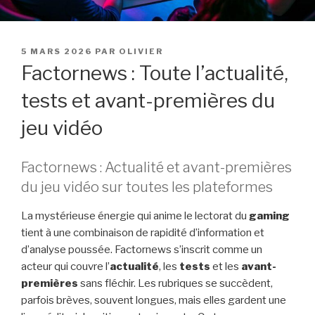
PUBLIÉ
5 MARS 2026
PAR
OLIVIER
LE
Factornews : Toute l’actualité,
tests et avant-premières du
jeu vidéo
Factornews : Actualité et avant-premières
du jeu vidéo sur toutes les plateformes
La mystérieuse énergie qui anime le lectorat du
gaming
tient à une combinaison de rapidité d’information et
d’analyse poussée. Factornews s’inscrit comme un
acteur qui couvre l’
actualité
, les
tests
et les
avant-
premières
sans fléchir. Les rubriques se succèdent,
parfois brèves, souvent longues, mais elles gardent une