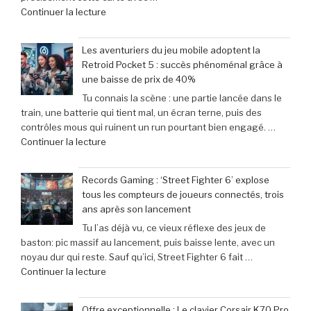
de
Continuer la lecture
« Scary
Movie
Les aventuriers du jeu mobile adoptent la
:
Retroid Pocket 5 : succès phénoménal grâce à
Sinners
une baisse de prix de 40%
dévoile
Tu connais la scène : une partie lancée dans le
toutes
train, une batterie qui tient mal, un écran terne, puis des
ses
contrôles mous qui ruinent un run pourtant bien engagé. …
cibles
de
Continuer la lecture
–
« Les
Retour
aventuriers
sur
Records Gaming : ‘Street Fighter 6’ explose
du
les
tous les compteurs de joueurs connectés, trois
jeu
films
ans après son lancement
mobile
parodiés
Tu l’as déjà vu, ce vieux réflexe des jeux de
adoptent
de
baston: pic massif au lancement, puis baisse lente, avec un
la
Get
noyau dur qui reste. Sauf qu’ici, Street Fighter 6 fait …
Retroid
Out
de
Continuer la lecture
Pocket
à
« Records
5
Michael
Gaming
:
Myers »
Offre exceptionnelle : Le clavier Corsair K70 Pro