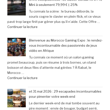
:
succès
Mini à seulement 79,99 € (-25%
‘Street
phénoménal
Tu connais la scène : le bureau déborde, la
Fighter
grâce
souris cogne le clavier en plein flick, et ce vieux
6’
à
pavé trop large finit par gêner plus qu’il n’aide. Cette Offre …
explose
une
de
Continuer la lecture
tous
baisse
« Offre
les
de
exceptionnelle
compteurs
prix
Bienvenue au Morocco Gaming Expo : le rendez-
:
de
de
vous incontournable des passionnés de jeux
Le
joueurs
40% »
vidéo en Afrique
clavier
connectés,
Tu connais ce moment où un salon gaming
Corsair
trois
promet beaucoup, puis se résume à trois bornes, un stand
K70
ans
boisson et deux files d’attente mal gérées ? À Rabat, le
Pro
après
Morocco …
Mini
son
de
Continuer la lecture
à
lancement »
« Bienvenue
seulement
au
79,99
et 31 mai 2026 : 29 escapades incontournables
Morocco
€
pour pimenter votre week-end
Gaming
(-25% »
Le dernier week-end de mai tombe souvent au
Expo
pire moment : envie de bouger, budget serré,
: