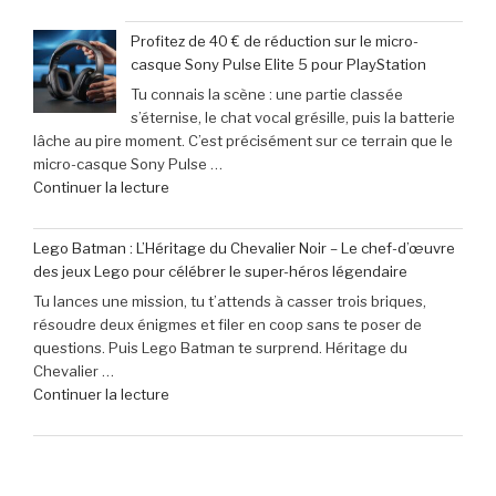
« Offre
ne
exceptionnelle
pas
Profitez de 40 € de réduction sur le micro-
:
manquer
casque Sony Pulse Elite 5 pour PlayStation
le
en
Tu connais la scène : une partie classée
clavier
juin
s’éternise, le chat vocal grésille, puis la batterie
Corsair
2026 »
lâche au pire moment. C’est précisément sur ce terrain que le
K70
micro-casque Sony Pulse …
Pro
de
Continuer la lecture
Mini
« Profitez
à
de
seulement
Lego Batman : L’Héritage du Chevalier Noir – Le chef-d’œuvre
40
79,99
des jeux Lego pour célébrer le super-héros légendaire
€
€
Tu lances une mission, tu t’attends à casser trois briques,
de
(-16% »
résoudre deux énigmes et filer en coop sans te poser de
réduction
questions. Puis Lego Batman te surprend. Héritage du
sur
Chevalier …
le
de
Continuer la lecture
micro-
« Lego
casque
Batman
Sony
:
Pulse
L’Héritage
Elite