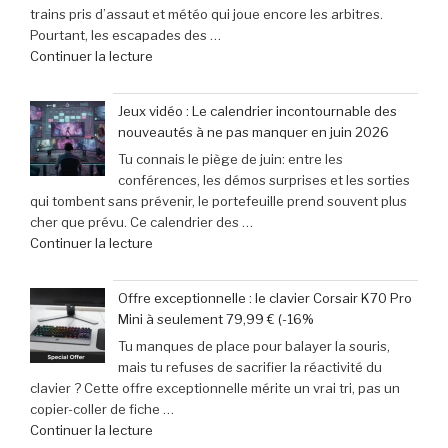
trains pris d’assaut et météo qui joue encore les arbitres.
le
Pourtant, les escapades des …
rendez-
de
Continuer la lecture
vous
« et
incontournable
31
des
Jeux vidéo : Le calendrier incontournable des
mai
passionnés
nouveautés à ne pas manquer en juin 2026
2026
de
Tu connais le piège de juin: entre les
:
jeux
conférences, les démos surprises et les sorties
29
vidéo
qui tombent sans prévenir, le portefeuille prend souvent plus
escapades
en
cher que prévu. Ce calendrier des …
incontournables
Afrique »
de
Continuer la lecture
pour
« Jeux
pimenter
vidéo
votre
Offre exceptionnelle : le clavier Corsair K70 Pro
:
week-
Mini à seulement 79,99 € (-16%
Le
end »
Tu manques de place pour balayer la souris,
calendrier
mais tu refuses de sacrifier la réactivité du
incontournable
clavier ? Cette offre exceptionnelle mérite un vrai tri, pas un
des
copier-coller de fiche …
nouveautés
de
Continuer la lecture
à