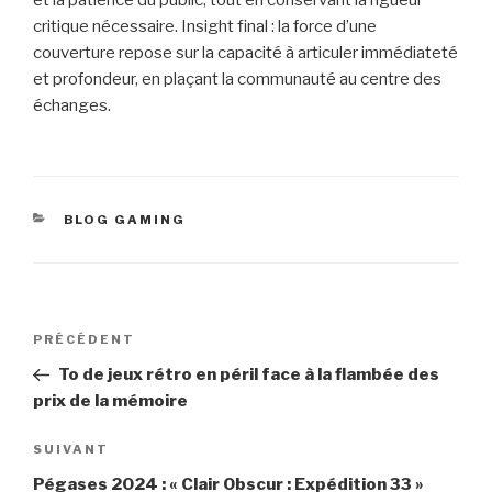
critique nécessaire. Insight final : la force d’une
couverture repose sur la capacité à articuler immédiateté
et profondeur, en plaçant la communauté au centre des
échanges.
CATÉGORIES
BLOG GAMING
Navigation
Article
PRÉCÉDENT
de
précédent
To de jeux rétro en péril face à la flambée des
l’article
prix de la mémoire
Article
SUIVANT
suivant
Pégases 2024 : « Clair Obscur : Expédition 33 »