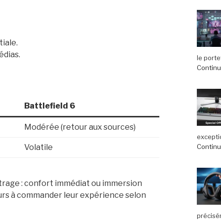
iale.
édias.
le port
Continue
Battlefield 6
Modérée (retour aux sources)
exceptio
Continue
Volatile
rage : confort immédiat ou immersion
oueurs à commander leur expérience selon
précisé