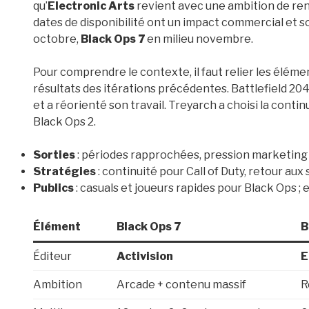
qu’
Electronic Arts
revient avec une ambition de ren
dates de disponibilité ont un impact commercial et so
octobre,
Black Ops 7
en milieu novembre.
Pour comprendre le contexte, il faut relier les élém
résultats des itérations précédentes. Battlefield 20
et a réorienté son travail. Treyarch a choisi la conti
Black Ops 2.
Sorties
: périodes rapprochées, pression marketing
Stratégies
: continuité pour Call of Duty, retour aux
Publics
: casuals et joueurs rapides pour Black Ops ; 
Élément
Black Ops 7
B
Éditeur
Activision
E
Ambition
Arcade + contenu massif
R