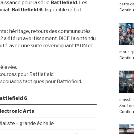
aissance pour la série
Battlefield
. Les
cette c
cial :
Battlefield 6
disponible début
Continue
ents : héritage, retours des communautés,
42 a été un avertissement. DICE l’a entendu
nuité, avec une suite revendiquant l’ADN de
mous qu
Continue
 élevée.
 sources pour Battlefield.
escouades tactiques pour Battlefield.
attlefield 6
massif 
Sauf qu’
lectronic Arts
Continue
éaliste + grande échelle