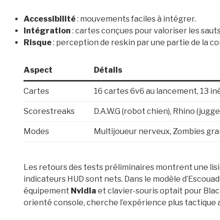
Accessibilité
: mouvements faciles à intégrer.
Intégration
: cartes conçues pour valoriser les sauts 
Risque
: perception de reskin par une partie de la 
Aspect
Détails
Cartes
16 cartes 6v6 au lancement, 13 iné
Scorestreaks
D.A.W.G (robot chien), Rhino (jugg
Modes
Multijoueur nerveux, Zombies gr
Les retours des tests préliminaires montrent une lisi
indicateurs HUD sont nets. Dans le modèle d’Escouad
équipement
Nvidia
et clavier-souris optait pour Blac
orienté console, cherche l’expérience plus tactique a