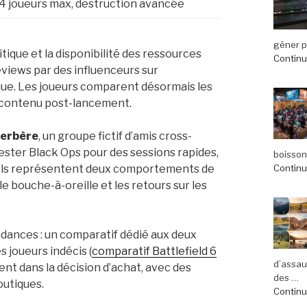
4 joueurs max, destruction avancée
gêner pl
itique et la disponibilité des ressources
Continue
reviews par des influenceurs sur
ique. Les joueurs comparent désormais les
de contenu post-lancement.
erbère
, un groupe fictif d’amis cross-
tester Black Ops pour des sessions rapides,
boisson
Continue
. Ils représentent deux comportements de
 bouche-à-oreille et les retours sur les
ndances : un comparatif dédié aux deux
es joueurs indécis (
comparatif Battlefield 6
d’assau
t dans la décision d’achat, avec des
des …
outiques.
Continue