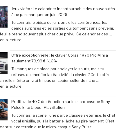
des
31
Jeux vidéo : Le calendrier incontournable des nouveautés
passionnés
mai
à ne pas manquer en juin 2026
de
2026
jeux
:
Tu connais le piège de juin: entre les conférences, les
vidéo
29
démos surprises et les sorties qui tombent sans prévenir,
en
escapades
efeuille prend souvent plus cher que prévu. Ce calendrier des …
Afrique »
incontournables
de
r la lecture
pour
« Jeux
pimenter
vidéo
Offre exceptionnelle : le clavier Corsair K70 Pro Mini à
votre
:
seulement 79,99 € (-16%
week-
Le
end »
calendrier
Tu manques de place pour balayer la souris, mais tu
incontournable
refuses de sacrifier la réactivité du clavier ? Cette offre
des
nnelle mérite un vrai tri, pas un copier-coller de fiche …
nouveautés
de
r la lecture
à
« Offre
ne
exceptionnelle
Profitez de 40 € de réduction sur le micro-casque Sony
pas
:
Pulse Elite 5 pour PlayStation
manquer
le
en
clavier
Tu connais la scène : une partie classée s’éternise, le chat
juin
Corsair
vocal grésille, puis la batterie lâche au pire moment. C’est
2026 »
K70
ment sur ce terrain que le micro-casque Sony Pulse …