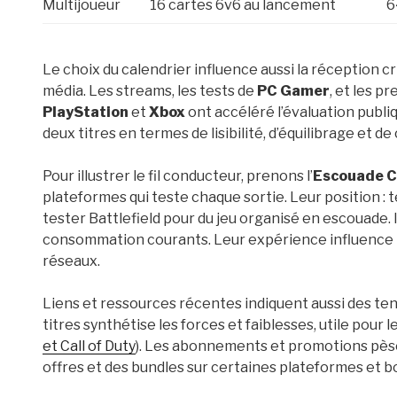
Multijoueur
16 cartes 6v6 au lancement
6
Le choix du calendrier influence aussi la réception cr
média. Les streams, les tests de
PC Gamer
, et les p
PlayStation
et
Xbox
ont accéléré l’évaluation publ
deux titres en termes de lisibilité, d’équilibrage et 
Pour illustrer le fil conducteur, prenons l’
Escouade C
plateformes qui teste chaque sortie. Leur position : 
tester Battlefield pour du jeu organisé en escouade
consommation courants. Leur expérience influence le
réseaux.
Liens et ressources récentes indiquent aussi des te
titres synthétise les forces et faiblesses, utile pour l
et Call of Duty
). Les abonnements et promotions pèsen
offres et des bundles sur certaines plateformes et b