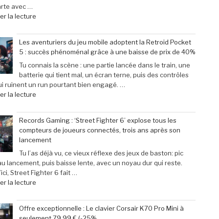
arte avec …
de
r la lecture
« Scary
Movie
Les aventuriers du jeu mobile adoptent la Retroid Pocket
:
5 : succès phénoménal grâce à une baisse de prix de 40%
Sinners
dévoile
Tu connais la scène : une partie lancée dans le train, une
toutes
batterie qui tient mal, un écran terne, puis des contrôles
ses
i ruinent un run pourtant bien engagé. …
cibles
de
r la lecture
–
« Les
Retour
aventuriers
Records Gaming : ‘Street Fighter 6’ explose tous les
sur
du
compteurs de joueurs connectés, trois ans après son
les
jeu
lancement
films
mobile
parodiés
adoptent
Tu l’as déjà vu, ce vieux réflexe des jeux de baston: pic
de
la
au lancement, puis baisse lente, avec un noyau dur qui reste.
Get
Retroid
ici, Street Fighter 6 fait …
Out
Pocket
de
r la lecture
à
5
« Records
Michael
:
Gaming
Offre exceptionnelle : Le clavier Corsair K70 Pro Mini à
Myers »
succès
:
seulement 79,99 € (-25%