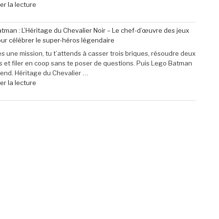
Pro
de
r la lecture
Mini
« Profitez
à
de
tman : L’Héritage du Chevalier Noir – Le chef-d’œuvre des jeux
seulement
40
ur célébrer le super-héros légendaire
79,99
€
€
de
s une mission, tu t’attends à casser trois briques, résoudre deux
(-16% »
réduction
 et filer en coop sans te poser de questions. Puis Lego Batman
sur
rend. Héritage du Chevalier …
le
de
r la lecture
micro-
« Lego
casque
Batman
Sony
:
Pulse
L’Héritage
Elite
du
5
Chevalier
pour
Noir
PlayStation »
–
Le
chef-
d’œuvre
des
jeux
Lego