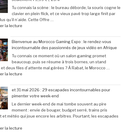
phénoménal
‘Street
grâce
Fighter
Tu connais la scène : le bureau déborde, la souris cogne le
à
6’
clavier en plein flick, et ce vieux pavé trop large finit par
une
explose
us qu’il n’aide. Cette Offre …
baisse
tous
de
r la lecture
de
les
« Offre
prix
compteurs
exceptionnelle
Bienvenue au Morocco Gaming Expo : le rendez-vous
de
de
:
incontournable des passionnés de jeux vidéo en Afrique
40% »
joueurs
Le
connectés,
clavier
Tu connais ce moment où un salon gaming promet
trois
Corsair
beaucoup, puis se résume à trois bornes, un stand
ans
K70
 et deux files d’attente mal gérées ? À Rabat, le Morocco …
après
Pro
de
r la lecture
son
Mini
« Bienvenue
lancement »
à
au
et 31 mai 2026 : 29 escapades incontournables pour
seulement
Morocco
pimenter votre week-end
79,99
Gaming
€
Expo
Le dernier week-end de mai tombe souvent au pire
(-25% »
:
moment : envie de bouger, budget serré, trains pris
le
t et météo qui joue encore les arbitres. Pourtant, les escapades
rendez-
vous
de
r la lecture
incontournable
« et