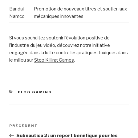
Bandai
Promotion de nouveaux titres et soutien aux
Namco
mécaniques innovantes
Si vous souhaitez soutenir l’évolution positive de
l’industrie du jeu vidéo, découvrez notre initiative
engagée dans la lutte contre les pratiques toxiques dans
le milieu sur
Stop Killing Games
.
CATÉGORIES
BLOG GAMING
Navigation
Article
PRÉCÉDENT
de
précédent
Subnautica 2 : un report bénéfique pour les