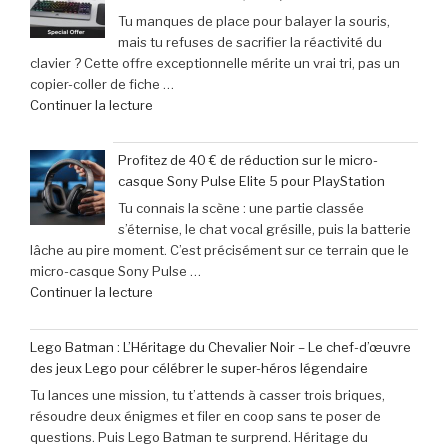
Le
end »
Tu manques de place pour balayer la souris,
calendrier
mais tu refuses de sacrifier la réactivité du
incontournable
clavier ? Cette offre exceptionnelle mérite un vrai tri, pas un
des
copier-coller de fiche …
nouveautés
de
Continuer la lecture
à
« Offre
ne
exceptionnelle
pas
Profitez de 40 € de réduction sur le micro-
:
manquer
casque Sony Pulse Elite 5 pour PlayStation
le
en
Tu connais la scène : une partie classée
clavier
juin
s’éternise, le chat vocal grésille, puis la batterie
Corsair
2026 »
lâche au pire moment. C’est précisément sur ce terrain que le
K70
micro-casque Sony Pulse …
Pro
de
Continuer la lecture
Mini
« Profitez
à
de
seulement
Lego Batman : L’Héritage du Chevalier Noir – Le chef-d’œuvre
40
79,99
des jeux Lego pour célébrer le super-héros légendaire
€
€
Tu lances une mission, tu t’attends à casser trois briques,
de
(-16% »
résoudre deux énigmes et filer en coop sans te poser de
réduction
questions. Puis Lego Batman te surprend. Héritage du
sur