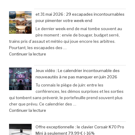
« Bienvenue
seulement
au
79,99
et 31 mai 2026 : 29 escapades incontournables
Morocco
€
pour pimenter votre week-end
Gaming
(-25% »
Le dernier week-end de mai tombe souvent au
Expo
pire moment : envie de bouger, budget serré,
:
trains pris d’assaut et météo qui joue encore les arbitres.
le
Pourtant, les escapades des …
rendez-
de
Continuer la lecture
vous
« et
incontournable
31
des
Jeux vidéo : Le calendrier incontournable des
mai
passionnés
nouveautés à ne pas manquer en juin 2026
2026
de
Tu connais le piège de juin: entre les
:
jeux
conférences, les démos surprises et les sorties
29
vidéo
qui tombent sans prévenir, le portefeuille prend souvent plus
escapades
en
cher que prévu. Ce calendrier des …
incontournables
Afrique »
de
Continuer la lecture
pour
« Jeux
pimenter
vidéo
votre
Offre exceptionnelle : le clavier Corsair K70 Pro
:
week-
Mini à seulement 79,99 € (-16%