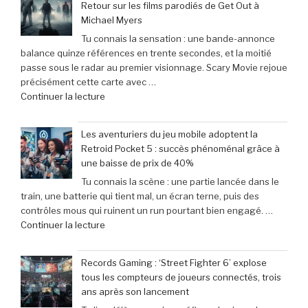
Retour sur les films parodiés de Get Out à
Michael Myers
Tu connais la sensation : une bande-annonce
balance quinze références en trente secondes, et la moitié
passe sous le radar au premier visionnage. Scary Movie rejoue
précisément cette carte avec …
de
Continuer la lecture
« Scary
Movie
Les aventuriers du jeu mobile adoptent la
:
Retroid Pocket 5 : succès phénoménal grâce à
Sinners
une baisse de prix de 40%
dévoile
Tu connais la scène : une partie lancée dans le
toutes
train, une batterie qui tient mal, un écran terne, puis des
ses
contrôles mous qui ruinent un run pourtant bien engagé. …
cibles
de
Continuer la lecture
–
« Les
Retour
aventuriers
sur
Records Gaming : ‘Street Fighter 6’ explose
du
les
tous les compteurs de joueurs connectés, trois
jeu
films
ans après son lancement
mobile
parodiés