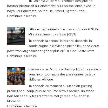
Tu l’as déjà vu, ce vieux réflexe des jeux de
adoptent
de
baston: pic massif au lancement, puis baisse lente, avec un
la
Get
noyau dur qui reste. Sauf qu’ici, Street Fighter 6 fait …
Retroid
Out
de
Continuer la lecture
Pocket
à
« Records
5
Michael
Gaming
:
Myers »
Offre exceptionnelle : Le clavier Corsair K70 Pro
:
succès
Mini à seulement 79,99 € (-25%
‘Street
phénoménal
Tu connais la scène : le bureau déborde, la
Fighter
grâce
souris cogne le clavier en plein flick, et ce vieux
6’
à
pavé trop large finit par gêner plus qu’il n’aide. Cette Offre …
explose
une
de
Continuer la lecture
tous
baisse
« Offre
les
de
exceptionnelle
compteurs
prix
Bienvenue au Morocco Gaming Expo : le rendez-
:
de
de
vous incontournable des passionnés de jeux
Le
joueurs
40% »
vidéo en Afrique
clavier
connectés,
Tu connais ce moment où un salon gaming
Corsair
trois
promet beaucoup, puis se résume à trois bornes, un stand
K70
ans
boisson et deux files d’attente mal gérées ? À Rabat, le
Pro
après
Morocco …
Mini
son
de
Continuer la lecture
à
lancement »