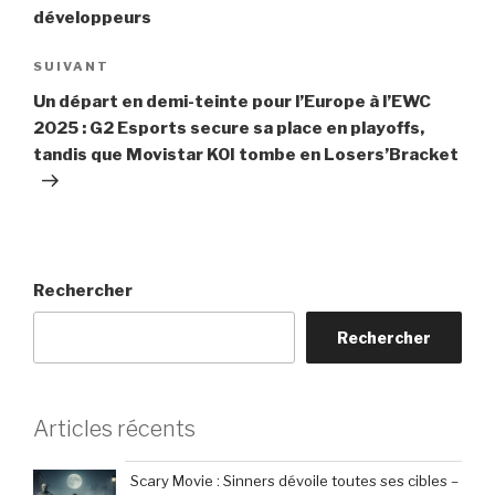
l’article
développeurs
Article
SUIVANT
suivant
Un départ en demi-teinte pour l’Europe à l’EWC
2025 : G2 Esports secure sa place en playoffs,
tandis que Movistar KOI tombe en Losers’Bracket
Rechercher
Rechercher
Articles récents
Scary Movie : Sinners dévoile toutes ses cibles –