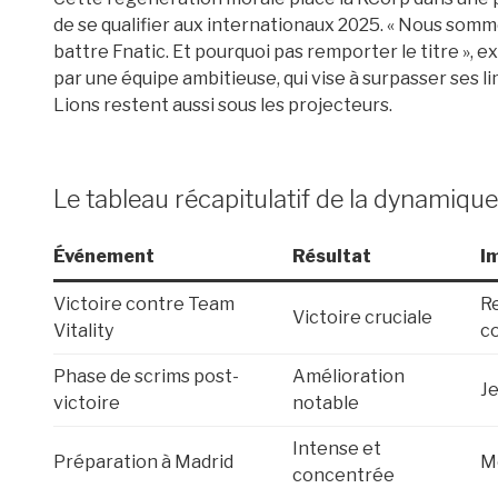
de se qualifier aux internationaux 2025. « Nous som
battre Fnatic. Et pourquoi pas remporter le titre », e
par une équipe ambitieuse, qui vise à surpasser ses 
Lions restent aussi sous les projecteurs.
Le tableau récapitulatif de la dynamiq
Événement
Résultat
I
Victoire contre Team
Re
Victoire cruciale
Vitality
c
Phase de scrims post-
Amélioration
Je
victoire
notable
Intense et
Préparation à Madrid
Mo
concentrée