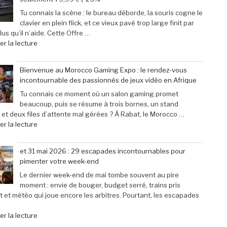
phénoménal
‘Street
grâce
Fighter
Tu connais la scène : le bureau déborde, la souris cogne le
à
6’
clavier en plein flick, et ce vieux pavé trop large finit par
une
explose
us qu’il n’aide. Cette Offre …
baisse
tous
de
r la lecture
de
les
« Offre
prix
compteurs
exceptionnelle
Bienvenue au Morocco Gaming Expo : le rendez-vous
de
de
:
incontournable des passionnés de jeux vidéo en Afrique
40% »
joueurs
Le
connectés,
clavier
Tu connais ce moment où un salon gaming promet
trois
Corsair
beaucoup, puis se résume à trois bornes, un stand
ans
K70
 et deux files d’attente mal gérées ? À Rabat, le Morocco …
après
Pro
de
r la lecture
son
Mini
« Bienvenue
lancement »
à
au
et 31 mai 2026 : 29 escapades incontournables pour
seulement
Morocco
pimenter votre week-end
79,99
Gaming
€
Expo
Le dernier week-end de mai tombe souvent au pire
(-25% »
:
moment : envie de bouger, budget serré, trains pris
le
t et météo qui joue encore les arbitres. Pourtant, les escapades
rendez-
vous
de
r la lecture
incontournable
« et