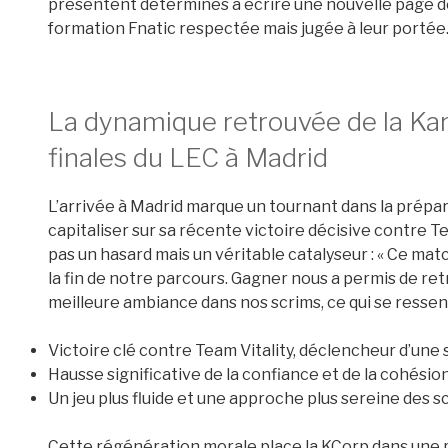
présentent déterminés à écrire une nouvelle page de
formation Fnatic respectée mais jugée à leur portée
La dynamique retrouvée de la Ka
finales du LEC à Madrid
L’arrivée à Madrid marque un tournant dans la prépara
capitaliser sur sa récente victoire décisive contre T
pas un hasard mais un véritable catalyseur : « Ce match
la fin de notre parcours. Gagner nous a permis de ret
meilleure ambiance dans nos scrims, ce qui se resse
Victoire clé contre Team Vitality, déclencheur d’une 
Hausse significative de la confiance et de la cohésio
Un jeu plus fluide et une approche plus sereine des s
Cette régénération morale place la KCorp dans une p