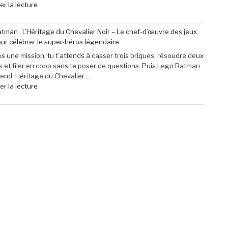
Pro
de
r la lecture
Mini
« Profitez
à
de
tman : L’Héritage du Chevalier Noir – Le chef-d’œuvre des jeux
seulement
40
ur célébrer le super-héros légendaire
79,99
€
€
de
s une mission, tu t’attends à casser trois briques, résoudre deux
(-16% »
réduction
 et filer en coop sans te poser de questions. Puis Lego Batman
sur
rend. Héritage du Chevalier …
le
de
r la lecture
micro-
« Lego
casque
Batman
Sony
:
Pulse
L’Héritage
Elite
du
5
Chevalier
pour
Noir
PlayStation »
–
Le
chef-
d’œuvre
des
jeux
Lego