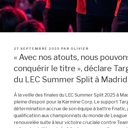
PUBLIÉ
27 SEPTEMBRE 2025
PAR
OLIVIER
LE
« Avec nos atouts, nous pouvons
conquérir le titre », déclare Ta
du LEC Summer Split à Madrid
À la veille des finales du LEC Summer Split 2025 à Madr
pleine d’espoir pour la Karmine Corp. Le support Tar
détermination accrue de son équipe à battre Fnatic, p
qualification aux championnats du monde de League 
renouvelée suite à leur victoire cruciale contre Team 