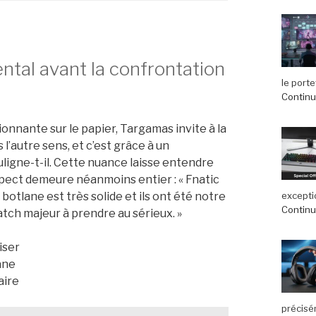
ental avant la confrontation
le port
Continue
onnante sur le papier, Targamas invite à la
l’autre sens, et c’est grâce à un
uligne-t-il. Cette nuance laisse entendre
respect demeure néanmoins entier : « Fnatic
exceptio
r botlane est très solide et ils ont été notre
Continue
tch majeur à prendre au sérieux. »
iser
ane
aire
précisé