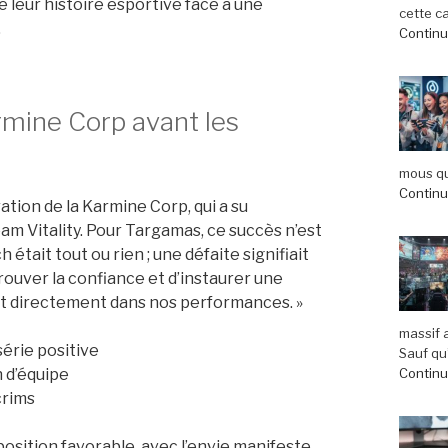
 leur histoire esportive face à une
cette c
.
Continue
rmine Corp avant les
mous qu
Continue
tion de la Karmine Corp, qui a su
eam Vitality. Pour Targamas, ce succès n’est
 était tout ou rien ; une défaite signifiait
rouver la confiance et d’instaurer une
nt directement dans nos performances. »
massif 
série positive
Sauf qu’
Continue
n d’équipe
crims
osition favorable, avec l’envie manifeste