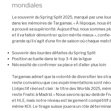
mondiales
Le souvenir du Spring Split 2025, marqué par une lou
dans les mémoires de Targamas. « À l’époque, nous 
a prouvé sa supériorité. Aujourd’hui, nous sommes pl
et il va falloir démontrer qu’on mérite mieux », confie-
grande qu’il s’agit d’une fin de saison où chaque matc
Souvenir des lourdes défaites du Spring Split
Position actuelle dans le top 3-4 de la ligue
Nécessité de confirmer sa place et d’aller plus loin
Targamas admet que la volonté de diversifier les strat
reste convaincu que ces expérimentations sont nécess
L’objectif réel est clair : le titre des Worlds 2025, mê
reste Fnatic à Madrid. « Nous savons qu’au-delà de Fn
et HLE, mais notre niveau est largement compétitif
même KOI. Le tirage suisse jouera un rôle déterminant 