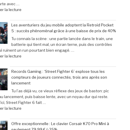
arte avec …
de
r la lecture
« Scary
Movie
Les aventuriers du jeu mobile adoptent la Retroid Pocket
:
5 : succès phénoménal grâce à une baisse de prix de 40%
Sinners
dévoile
Tu connais la scène : une partie lancée dans le train, une
toutes
batterie qui tient mal, un écran terne, puis des contrôles
ses
i ruinent un run pourtant bien engagé. …
cibles
de
r la lecture
–
« Les
Retour
aventuriers
Records Gaming : ‘Street Fighter 6’ explose tous les
sur
du
compteurs de joueurs connectés, trois ans après son
les
jeu
lancement
films
mobile
parodiés
adoptent
Tu l’as déjà vu, ce vieux réflexe des jeux de baston: pic
de
la
au lancement, puis baisse lente, avec un noyau dur qui reste.
Get
Retroid
ici, Street Fighter 6 fait …
Out
Pocket
de
r la lecture
à
5
« Records
Michael
:
Gaming
Offre exceptionnelle : Le clavier Corsair K70 Pro Mini à
Myers »
succès
:
seulement 79,99 € (-25%