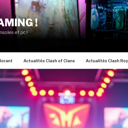
AMING !
nsoles et pc !
lorant
Actualités Clash of Clans
Actualités Clash Roy