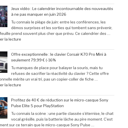
des
31
Jeux vidéo : Le calendrier incontournable des nouveautés
passionnés
mai
à ne pas manquer en juin 2026
de
2026
jeux
:
Tu connais le piège de juin: entre les conférences, les
vidéo
29
démos surprises et les sorties qui tombent sans prévenir,
en
escapades
efeuille prend souvent plus cher que prévu. Ce calendrier des …
Afrique »
incontournables
de
r la lecture
pour
« Jeux
pimenter
vidéo
Offre exceptionnelle : le clavier Corsair K70 Pro Mini à
votre
:
seulement 79,99 € (-16%
week-
Le
end »
calendrier
Tu manques de place pour balayer la souris, mais tu
incontournable
refuses de sacrifier la réactivité du clavier ? Cette offre
des
nnelle mérite un vrai tri, pas un copier-coller de fiche …
nouveautés
de
r la lecture
à
« Offre
ne
exceptionnelle
Profitez de 40 € de réduction sur le micro-casque Sony
pas
:
Pulse Elite 5 pour PlayStation
manquer
le
en
clavier
Tu connais la scène : une partie classée s’éternise, le chat
juin
Corsair
vocal grésille, puis la batterie lâche au pire moment. C’est
2026 »
K70
ment sur ce terrain que le micro-casque Sony Pulse …