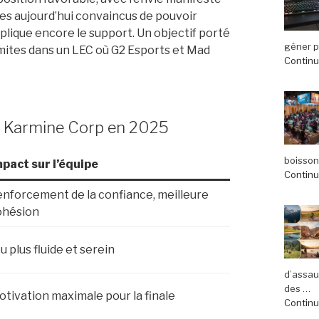
mes aujourd’hui convaincus de pouvoir
xplique encore le support. Un objectif porté
gêner pl
limites dans un LEC où G2 Esports et Mad
Continue
ue Karmine Corp en 2025
boisson
mpact sur l’équipe
Continue
nforcement de la confiance, meilleure
ohésion
u plus fluide et serein
d’assau
des …
tivation maximale pour la finale
Continue