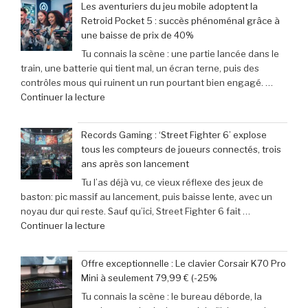
Les aventuriers du jeu mobile adoptent la
:
Retroid Pocket 5 : succès phénoménal grâce à
Sinners
une baisse de prix de 40%
dévoile
Tu connais la scène : une partie lancée dans le
toutes
train, une batterie qui tient mal, un écran terne, puis des
ses
contrôles mous qui ruinent un run pourtant bien engagé. …
cibles
de
Continuer la lecture
–
« Les
Retour
aventuriers
sur
Records Gaming : ‘Street Fighter 6’ explose
du
les
tous les compteurs de joueurs connectés, trois
jeu
films
ans après son lancement
mobile
parodiés
Tu l’as déjà vu, ce vieux réflexe des jeux de
adoptent
de
baston: pic massif au lancement, puis baisse lente, avec un
la
Get
noyau dur qui reste. Sauf qu’ici, Street Fighter 6 fait …
Retroid
Out
de
Continuer la lecture
Pocket
à
« Records
5
Michael
Gaming
:
Myers »
Offre exceptionnelle : Le clavier Corsair K70 Pro
:
succès
Mini à seulement 79,99 € (-25%
‘Street
phénoménal
Tu connais la scène : le bureau déborde, la
Fighter
grâce