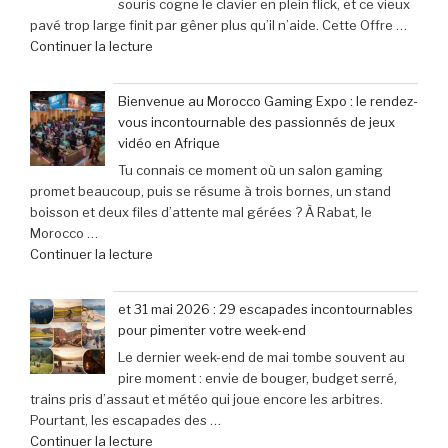
souris cogne le clavier en plein flick, et ce vieux
6’
à
pavé trop large finit par gêner plus qu’il n’aide. Cette Offre …
explose
une
de
Continuer la lecture
tous
baisse
« Offre
les
de
exceptionnelle
compteurs
prix
Bienvenue au Morocco Gaming Expo : le rendez-
:
de
de
vous incontournable des passionnés de jeux
Le
joueurs
40% »
vidéo en Afrique
clavier
connectés,
Tu connais ce moment où un salon gaming
Corsair
trois
promet beaucoup, puis se résume à trois bornes, un stand
K70
ans
boisson et deux files d’attente mal gérées ? À Rabat, le
Pro
après
Morocco …
Mini
son
de
Continuer la lecture
à
lancement »
« Bienvenue
seulement
au
79,99
et 31 mai 2026 : 29 escapades incontournables
Morocco
€
pour pimenter votre week-end
Gaming
(-25% »
Le dernier week-end de mai tombe souvent au
Expo
pire moment : envie de bouger, budget serré,
:
trains pris d’assaut et météo qui joue encore les arbitres.
le
Pourtant, les escapades des …
rendez-
de
Continuer la lecture
vous