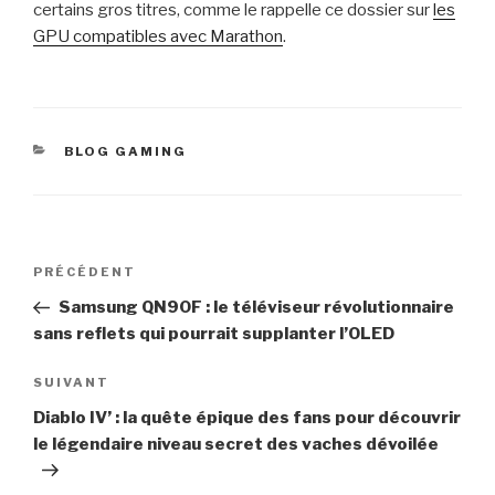
certains gros titres, comme le rappelle ce dossier sur
les
GPU compatibles avec Marathon
.
CATÉGORIES
BLOG GAMING
Navigation
Article
PRÉCÉDENT
de
précédent
Samsung QN90F : le téléviseur révolutionnaire
l’article
sans reflets qui pourrait supplanter l’OLED
Article
SUIVANT
suivant
Diablo IV’ : la quête épique des fans pour découvrir
le légendaire niveau secret des vaches dévoilée