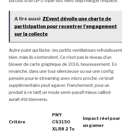
surtout si un GPU triple slot vient déjà manger l’espace.
A lire aussi
ZEvent dévoile une charte de
participation pour recentrer l'engagement
sur la collecte
Autre point qui fâche : les petits ventilateurs refroidissent
bien, mais ils s’entendent. Ce n’est pas le niveau d’un
blower de carte graphique de 2016, heureusement. En
revanche, dans une tour silencieuse ou sur une config
pensée pour le streaming avec micro proche, ce bruit
supplémentaire peut agacer. Franchement, pour un
produit à ce tarif, un mode semi-passif mieux calibré
aurait été bienvenu.
PNY
Impact réel pour
Critère
CS3150
un gamer
XLR8 2 To