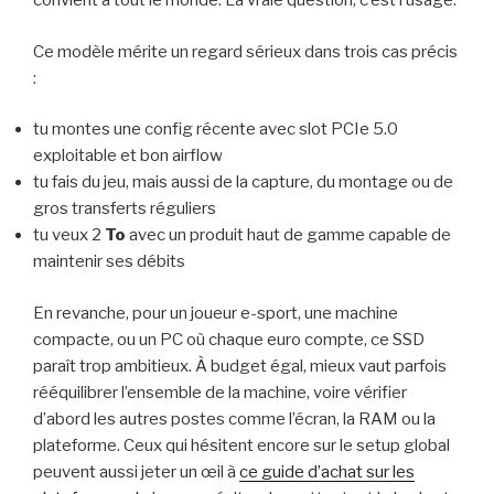
convient à tout le monde. La vraie question, c’est l’usage.
Ce modèle mérite un regard sérieux dans trois cas précis
:
tu montes une config récente avec slot PCIe 5.0
exploitable et bon airflow
tu fais du jeu, mais aussi de la capture, du montage ou de
gros transferts réguliers
tu veux 2
To
avec un produit haut de gamme capable de
maintenir ses débits
En revanche, pour un joueur e-sport, une machine
compacte, ou un PC où chaque euro compte, ce SSD
paraît trop ambitieux. À budget égal, mieux vaut parfois
rééquilibrer l’ensemble de la machine, voire vérifier
d’abord les autres postes comme l’écran, la RAM ou la
plateforme. Ceux qui hésitent encore sur le setup global
peuvent aussi jeter un œil à
ce guide d’achat sur les