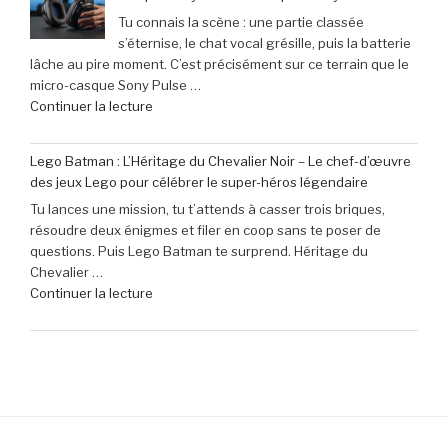
le
en
Tu connais la scène : une partie classée
clavier
juin
s’éternise, le chat vocal grésille, puis la batterie
Corsair
2026 »
lâche au pire moment. C’est précisément sur ce terrain que le
K70
micro-casque Sony Pulse …
Pro
de
Continuer la lecture
Mini
« Profitez
à
de
seulement
Lego Batman : L’Héritage du Chevalier Noir – Le chef-d’œuvre
40
79,99
des jeux Lego pour célébrer le super-héros légendaire
€
€
Tu lances une mission, tu t’attends à casser trois briques,
de
(-16% »
résoudre deux énigmes et filer en coop sans te poser de
réduction
questions. Puis Lego Batman te surprend. Héritage du
sur
Chevalier …
le
de
Continuer la lecture
micro-
« Lego
casque
Batman
Sony
:
Pulse
L’Héritage
Elite
du
5
Chevalier
pour
Noir
PlayStation »