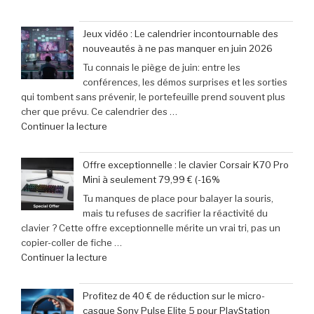
« et
incontournable
31
des
Jeux vidéo : Le calendrier incontournable des
mai
passionnés
nouveautés à ne pas manquer en juin 2026
2026
de
Tu connais le piège de juin: entre les
:
jeux
conférences, les démos surprises et les sorties
29
vidéo
qui tombent sans prévenir, le portefeuille prend souvent plus
escapades
en
cher que prévu. Ce calendrier des …
incontournables
Afrique »
de
Continuer la lecture
pour
« Jeux
pimenter
vidéo
votre
Offre exceptionnelle : le clavier Corsair K70 Pro
:
week-
Mini à seulement 79,99 € (-16%
Le
end »
Tu manques de place pour balayer la souris,
calendrier
mais tu refuses de sacrifier la réactivité du
incontournable
clavier ? Cette offre exceptionnelle mérite un vrai tri, pas un
des
copier-coller de fiche …
nouveautés
de
Continuer la lecture
à
« Offre
ne
exceptionnelle
pas
Profitez de 40 € de réduction sur le micro-
:
manquer
casque Sony Pulse Elite 5 pour PlayStation