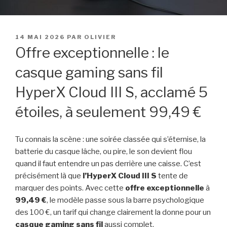
PUBLIÉ
14 MAI 2026
PAR
OLIVIER
LE
Offre exceptionnelle : le
casque gaming sans fil
HyperX Cloud III S, acclamé 5
étoiles, à seulement 99,49 €
Tu connais la scène : une soirée classée qui s’éternise, la
batterie du casque lâche, ou pire, le son devient flou
quand il faut entendre un pas derrière une caisse. C’est
précisément là que
l’HyperX Cloud III S
tente de
marquer des points. Avec cette
offre exceptionnelle
à
99,49 €
, le modèle passe sous la barre psychologique
des 100 €, un tarif qui change clairement la donne pour un
casque gaming
sans fil
aussi complet.