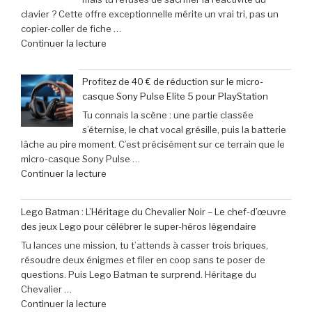
incontournable
clavier ? Cette offre exceptionnelle mérite un vrai tri, pas un
des
copier-coller de fiche …
nouveautés
de
Continuer la lecture
à
« Offre
ne
exceptionnelle
pas
Profitez de 40 € de réduction sur le micro-
:
manquer
casque Sony Pulse Elite 5 pour PlayStation
le
en
Tu connais la scène : une partie classée
clavier
juin
s’éternise, le chat vocal grésille, puis la batterie
Corsair
2026 »
lâche au pire moment. C’est précisément sur ce terrain que le
K70
micro-casque Sony Pulse …
Pro
de
Continuer la lecture
Mini
« Profitez
à
de
seulement
Lego Batman : L’Héritage du Chevalier Noir – Le chef-d’œuvre
40
79,99
des jeux Lego pour célébrer le super-héros légendaire
€
€
Tu lances une mission, tu t’attends à casser trois briques,
de
(-16% »
résoudre deux énigmes et filer en coop sans te poser de
réduction
questions. Puis Lego Batman te surprend. Héritage du
sur
Chevalier …
le
de
Continuer la lecture
micro-