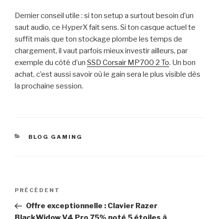
Dernier conseil utile : si ton setup a surtout besoin d’un
saut audio, ce HyperX fait sens. Si ton casque actuel te
suffit mais que ton stockage plombe les temps de
chargement, il vaut parfois mieux investir ailleurs, par
exemple du côté d’un
SSD Corsair MP700 2 To
. Un bon
achat, c’est aussi savoir où le gain sera le plus visible dès
la prochaine session.
CATÉGORIES
BLOG GAMING
Navigation
Article
PRÉCÉDENT
de
précédent
Offre exceptionnelle : Clavier Razer
l’article
BlackWidow V4 Pro 75% noté 5 étoiles à