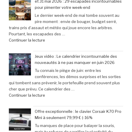
et 31 mai 2026 : 29 escapades incontournables
Morocco
€
pour pimenter votre week-end
Gaming
(-25% »
Le dernier week-end de mai tombe souvent au
Expo
pire moment : envie de bouger, budget serré,
:
trains pris d’assaut et météo qui joue encore les arbitres.
le
Pourtant, les escapades des …
rendez-
de
Continuer la lecture
vous
« et
incontournable
31
des
Jeux vidéo : Le calendrier incontournable des
mai
passionnés
nouveautés à ne pas manquer en juin 2026
2026
de
Tu connais le piège de juin: entre les
:
jeux
conférences, les démos surprises et les sorties
29
vidéo
qui tombent sans prévenir, le portefeuille prend souvent plus
escapades
en
cher que prévu. Ce calendrier des …
incontournables
Afrique »
de
Continuer la lecture
pour
« Jeux
pimenter
vidéo
votre
Offre exceptionnelle : le clavier Corsair K70 Pro
:
week-
Mini à seulement 79,99 € (-16%
Le
end »
Tu manques de place pour balayer la souris,
calendrier
mais tu refuses de sacrifier la réactivité du