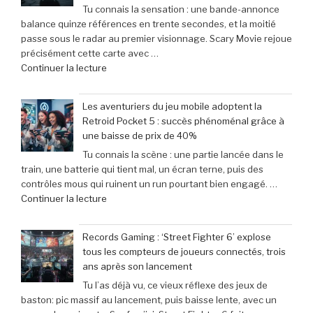
Tu connais la sensation : une bande-annonce
balance quinze références en trente secondes, et la moitié
passe sous le radar au premier visionnage. Scary Movie rejoue
précisément cette carte avec …
de
Continuer la lecture
« Scary
Movie
Les aventuriers du jeu mobile adoptent la
:
Retroid Pocket 5 : succès phénoménal grâce à
Sinners
une baisse de prix de 40%
dévoile
Tu connais la scène : une partie lancée dans le
toutes
train, une batterie qui tient mal, un écran terne, puis des
ses
contrôles mous qui ruinent un run pourtant bien engagé. …
cibles
de
Continuer la lecture
–
« Les
Retour
aventuriers
sur
Records Gaming : ‘Street Fighter 6’ explose
du
les
tous les compteurs de joueurs connectés, trois
jeu
films
ans après son lancement
mobile
parodiés
Tu l’as déjà vu, ce vieux réflexe des jeux de
adoptent
de
baston: pic massif au lancement, puis baisse lente, avec un
la
Get