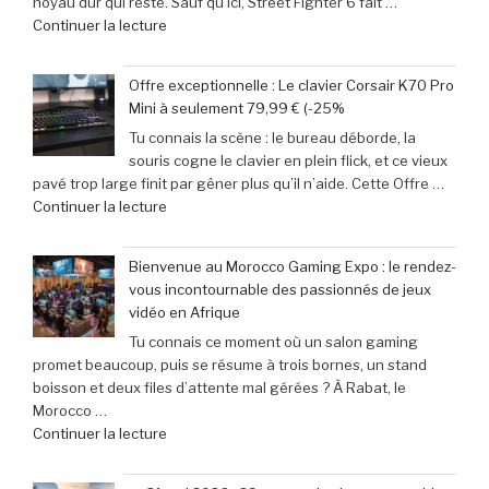
noyau dur qui reste. Sauf qu’ici, Street Fighter 6 fait …
Retroid
Out
de
Continuer la lecture
Pocket
à
« Records
5
Michael
Gaming
:
Myers »
Offre exceptionnelle : Le clavier Corsair K70 Pro
:
succès
Mini à seulement 79,99 € (-25%
‘Street
phénoménal
Tu connais la scène : le bureau déborde, la
Fighter
grâce
souris cogne le clavier en plein flick, et ce vieux
6’
à
pavé trop large finit par gêner plus qu’il n’aide. Cette Offre …
explose
une
de
Continuer la lecture
tous
baisse
« Offre
les
de
exceptionnelle
compteurs
prix
Bienvenue au Morocco Gaming Expo : le rendez-
:
de
de
vous incontournable des passionnés de jeux
Le
joueurs
40% »
vidéo en Afrique
clavier
connectés,
Tu connais ce moment où un salon gaming
Corsair
trois
promet beaucoup, puis se résume à trois bornes, un stand
K70
ans
boisson et deux files d’attente mal gérées ? À Rabat, le
Pro
après
Morocco …
Mini
son
de
Continuer la lecture
à
lancement »
« Bienvenue
seulement
au
79,99