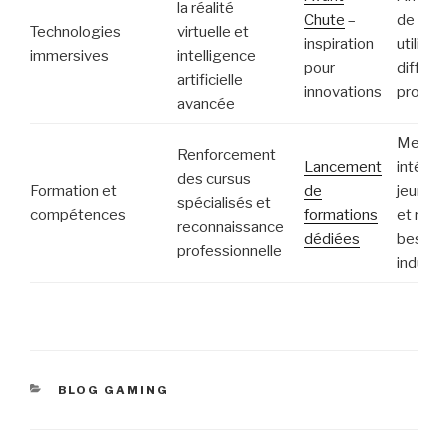
la réalité
Chute
–
de l’ex
Technologies
virtuelle et
inspiration
utilisat
immersives
intelligence
pour
différe
artificielle
innovations
produit
avancée
Meilleu
Renforcement
Lancement
intégra
des cursus
Formation et
de
jeunes 
spécialisés et
compétences
formations
et répo
reconnaissance
dédiées
besoin
professionnelle
industri
CATÉGORIES
BLOG GAMING