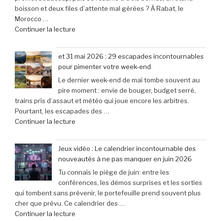
boisson et deux files d’attente mal gérées ? À Rabat, le
Pro
après
Morocco …
Mini
son
de
Continuer la lecture
à
lancement »
« Bienvenue
seulement
au
79,99
et 31 mai 2026 : 29 escapades incontournables
Morocco
€
pour pimenter votre week-end
Gaming
(-25% »
Le dernier week-end de mai tombe souvent au
Expo
pire moment : envie de bouger, budget serré,
:
trains pris d’assaut et météo qui joue encore les arbitres.
le
Pourtant, les escapades des …
rendez-
de
Continuer la lecture
vous
« et
incontournable
31
des
Jeux vidéo : Le calendrier incontournable des
mai
passionnés
nouveautés à ne pas manquer en juin 2026
2026
de
Tu connais le piège de juin: entre les
:
jeux
conférences, les démos surprises et les sorties
29
vidéo
qui tombent sans prévenir, le portefeuille prend souvent plus
escapades
en
cher que prévu. Ce calendrier des …
incontournables
Afrique »
de
Continuer la lecture
pour