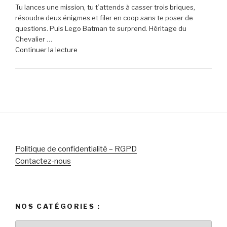
Tu lances une mission, tu t’attends à casser trois briques,
de
(-16% »
résoudre deux énigmes et filer en coop sans te poser de
réduction
questions. Puis Lego Batman te surprend. Héritage du
sur
Chevalier …
le
de
Continuer la lecture
micro-
« Lego
casque
Batman
Sony
:
Pulse
L’Héritage
Elite
du
5
Chevalier
pour
Noir
PlayStation »
–
Le
Politique de confidentialité – RGPD
chef-
Contactez-nous
d’œuvre
des
jeux
Lego
NOS CATÉGORIES :
pour
célébrer
Nos