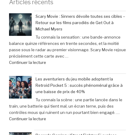
Articles récents
Scary Movie : Sinners dévoile toutes ses cibles –
Retour sur les films parodiés de Get Out à
Michael Myers
Tu connais la sensation : une bande-annonce
balance quinze références en trente secondes, et la moitié
passe sous le radar au premier visionnage. Scary Movie rejoue
précisément cette carte avec …
de
Continuer la lecture
« Scary
Movie
Les aventuriers du jeu mobile adoptent la
:
Retroid Pocket 5 : succès phénoménal grâce à
Sinners
une baisse de prix de 40%
dévoile
Tu connais la scène : une partie lancée dans le
toutes
train, une batterie qui tient mal, un écran terne, puis des
ses
contrôles mous qui ruinent un run pourtant bien engagé. …
cibles
de
Continuer la lecture
–
« Les
Retour
aventuriers
sur