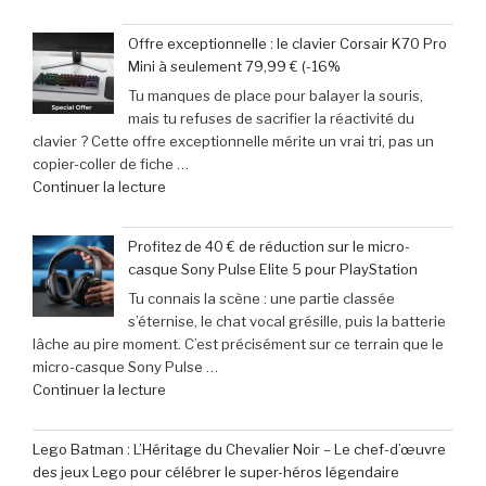
« Jeux
pimenter
vidéo
votre
Offre exceptionnelle : le clavier Corsair K70 Pro
:
week-
Mini à seulement 79,99 € (-16%
Le
end »
Tu manques de place pour balayer la souris,
calendrier
mais tu refuses de sacrifier la réactivité du
incontournable
clavier ? Cette offre exceptionnelle mérite un vrai tri, pas un
des
copier-coller de fiche …
nouveautés
de
Continuer la lecture
à
« Offre
ne
exceptionnelle
pas
Profitez de 40 € de réduction sur le micro-
:
manquer
casque Sony Pulse Elite 5 pour PlayStation
le
en
Tu connais la scène : une partie classée
clavier
juin
s’éternise, le chat vocal grésille, puis la batterie
Corsair
2026 »
lâche au pire moment. C’est précisément sur ce terrain que le
K70
micro-casque Sony Pulse …
Pro
de
Continuer la lecture
Mini
« Profitez
à
de
seulement
Lego Batman : L’Héritage du Chevalier Noir – Le chef-d’œuvre
40
79,99
des jeux Lego pour célébrer le super-héros légendaire
€
€