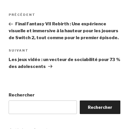
Navigation
Article
PRÉCÉDENT
de
précédent
Final Fantasy VII Rebirth : Une expérience
l’article
visuelle et immersive à la hauteur pour les joueurs
de Switch 2, tout comme pour le premier épisode.
Article
SUIVANT
suivant
Les jeux vidéo : un vecteur de sociabilité pour 73 %
des adolescents
Rechercher
Rechercher