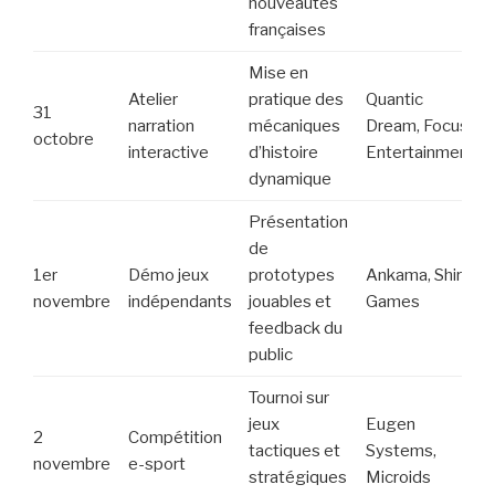
nouveautés
françaises
Mise en
Atelier
pratique des
Quantic
31
narration
mécaniques
Dream, Focus
octobre
interactive
d’histoire
Entertainment
dynamique
Présentation
de
1er
Démo jeux
prototypes
Ankama, Shiro
novembre
indépendants
jouables et
Games
feedback du
public
Tournoi sur
jeux
Eugen
2
Compétition
tactiques et
Systems,
novembre
e-sport
stratégiques
Microids