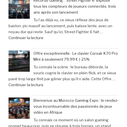
Records Gaming : ‘Street Fighter 6’ explose
du
les
tous les compteurs de joueurs connectés, trois
jeu
films
ans après son lancement
mobile
parodiés
Tu l’as déjà vu, ce vieux réflexe des jeux de
adoptent
de
baston: pic massif au lancement, puis baisse lente, avec un
la
Get
noyau dur qui reste. Sauf qu’ici, Street Fighter 6 fait …
Retroid
Out
de
Continuer la lecture
Pocket
à
« Records
5
Michael
Gaming
:
Myers »
Offre exceptionnelle : Le clavier Corsair K70 Pro
:
succès
Mini à seulement 79,99 € (-25%
‘Street
phénoménal
Tu connais la scène : le bureau déborde, la
Fighter
grâce
souris cogne le clavier en plein flick, et ce vieux
6’
à
pavé trop large finit par gêner plus qu’il n’aide. Cette Offre …
explose
une
de
Continuer la lecture
tous
baisse
« Offre
les
de
exceptionnelle
compteurs
prix
Bienvenue au Morocco Gaming Expo : le rendez-
:
de
de
vous incontournable des passionnés de jeux
Le
joueurs
40% »
vidéo en Afrique
clavier
connectés,
Tu connais ce moment où un salon gaming
Corsair
trois
promet beaucoup, puis se résume à trois bornes, un stand
K70
ans