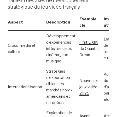
Tableau des axes de développement
stratégique du jeu vidéo français
Exemple
Impac
Aspect
Description
clé
atten
Développement
Élargi
d’expériences
First Light
Cross-média et
de l’au
intégrées jeux-
de Quantic
culture
reconn
cinéma, jeux-
Dream
culturel
musique
Stratégies
Accroi
d’exportation
Nouveaux
du chiff
ciblant les
Internationalisation
jeux vidéo
d’affair
marchés nord-
2025
partena
américains et
globau
européens
Exploration de
Avant
Amélior