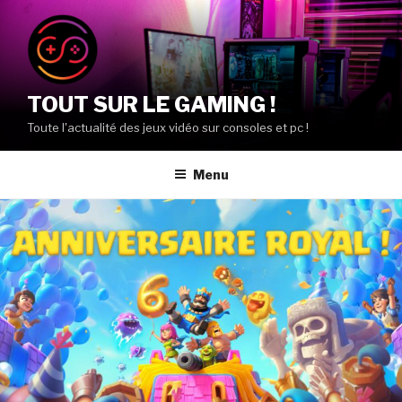
Aller
au
contenu
principal
TOUT SUR LE GAMING !
Toute l'actualité des jeux vidéo sur consoles et pc !
Menu