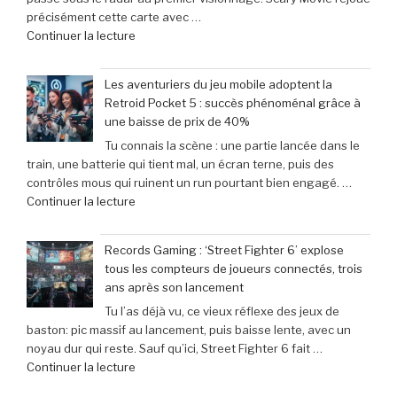
précisément cette carte avec …
de
Continuer la lecture
« Scary
Movie
Les aventuriers du jeu mobile adoptent la
:
Retroid Pocket 5 : succès phénoménal grâce à
Sinners
une baisse de prix de 40%
dévoile
Tu connais la scène : une partie lancée dans le
toutes
train, une batterie qui tient mal, un écran terne, puis des
ses
contrôles mous qui ruinent un run pourtant bien engagé. …
cibles
de
Continuer la lecture
–
« Les
Retour
aventuriers
sur
Records Gaming : ‘Street Fighter 6’ explose
du
les
tous les compteurs de joueurs connectés, trois
jeu
films
ans après son lancement
mobile
parodiés
Tu l’as déjà vu, ce vieux réflexe des jeux de
adoptent
de
baston: pic massif au lancement, puis baisse lente, avec un
la
Get
noyau dur qui reste. Sauf qu’ici, Street Fighter 6 fait …
Retroid
Out
de
Continuer la lecture
Pocket
à
« Records
5
Michael