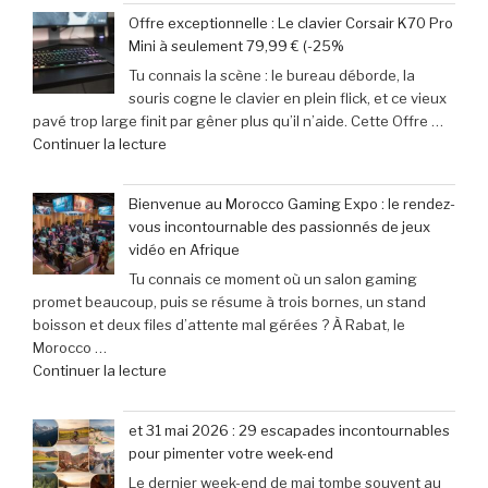
Gaming
:
Myers »
Offre exceptionnelle : Le clavier Corsair K70 Pro
:
succès
Mini à seulement 79,99 € (-25%
‘Street
phénoménal
Tu connais la scène : le bureau déborde, la
Fighter
grâce
souris cogne le clavier en plein flick, et ce vieux
6’
à
pavé trop large finit par gêner plus qu’il n’aide. Cette Offre …
explose
une
de
Continuer la lecture
tous
baisse
« Offre
les
de
exceptionnelle
compteurs
prix
Bienvenue au Morocco Gaming Expo : le rendez-
:
de
de
vous incontournable des passionnés de jeux
Le
joueurs
40% »
vidéo en Afrique
clavier
connectés,
Tu connais ce moment où un salon gaming
Corsair
trois
promet beaucoup, puis se résume à trois bornes, un stand
K70
ans
boisson et deux files d’attente mal gérées ? À Rabat, le
Pro
après
Morocco …
Mini
son
de
Continuer la lecture
à
lancement »
« Bienvenue
seulement
au
79,99
et 31 mai 2026 : 29 escapades incontournables
Morocco
€
pour pimenter votre week-end
Gaming
(-25% »
Le dernier week-end de mai tombe souvent au
Expo