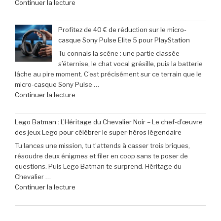
de
Continuer la lecture
à
« Offre
ne
exceptionnelle
pas
Profitez de 40 € de réduction sur le micro-
:
manquer
casque Sony Pulse Elite 5 pour PlayStation
le
en
Tu connais la scène : une partie classée
clavier
juin
s’éternise, le chat vocal grésille, puis la batterie
Corsair
2026 »
lâche au pire moment. C’est précisément sur ce terrain que le
K70
micro-casque Sony Pulse …
Pro
de
Continuer la lecture
Mini
« Profitez
à
de
seulement
Lego Batman : L’Héritage du Chevalier Noir – Le chef-d’œuvre
40
79,99
des jeux Lego pour célébrer le super-héros légendaire
€
€
Tu lances une mission, tu t’attends à casser trois briques,
de
(-16% »
résoudre deux énigmes et filer en coop sans te poser de
réduction
questions. Puis Lego Batman te surprend. Héritage du
sur
Chevalier …
le
de
Continuer la lecture
micro-
« Lego
casque
Batman
Sony
:
Pulse