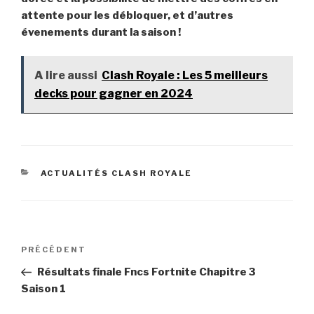
attente pour les débloquer, et d’autres
évenements durant la saison !
A lire aussi
Clash Royale : Les 5 meilleurs
decks pour gagner en 2024
CATÉGORIES
ACTUALITÉS CLASH ROYALE
Navigation
Article
PRÉCÉDENT
de
précédent
Résultats finale Fncs Fortnite Chapitre 3
l’article
Saison 1