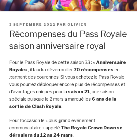
PUBLIÉ
3 SEPTEMBRE 2022
PAR
OLIVIER
LE
Récompenses du Pass Royale
saison anniversaire royal
Pour le Pass Royale de cette saison 33 : «
Anniversaire
Royale
« , il faudra déverrouiller
70 récompenses
en
gagnant des couronnes !Si vous achetez le Pass Royale
vous pourrez débloquer encore plus de récompenses et
d’avantages uniques pour la
saison 21
, une saison
spéciale puisque le 2 mars a marqué les
6 ans de la
sortie de Clash Royale
.
Pour l’occasion le « plus grand événement
communautaire » appelé
The Royale Crown Down se
déroulera du 12 au 24 mars
.