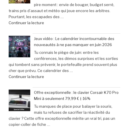
pire moment : envie de bouger, budget serré,
:
trains pris d’assaut et météo qui joue encore les arbitres.
le
Pourtant, les escapades des …
rendez-
de
Continuer la lecture
vous
« et
incontournable
31
des
Jeux vidéo : Le calendrier incontournable des
mai
passionnés
nouveautés à ne pas manquer en juin 2026
2026
de
Tu connais le piège de juin: entre les
:
jeux
conférences, les démos surprises et les sorties
29
vidéo
qui tombent sans prévenir, le portefeuille prend souvent plus
escapades
en
cher que prévu. Ce calendrier des …
incontournables
Afrique »
de
Continuer la lecture
pour
« Jeux
pimenter
vidéo
votre
Offre exceptionnelle : le clavier Corsair K70 Pro
:
week-
Mini à seulement 79,99 € (-16%
Le
end »
Tu manques de place pour balayer la souris,
calendrier
mais tu refuses de sacrifier la réactivité du
incontournable
clavier ? Cette offre exceptionnelle mérite un vrai tri, pas un
des
copier-coller de fiche …
nouveautés