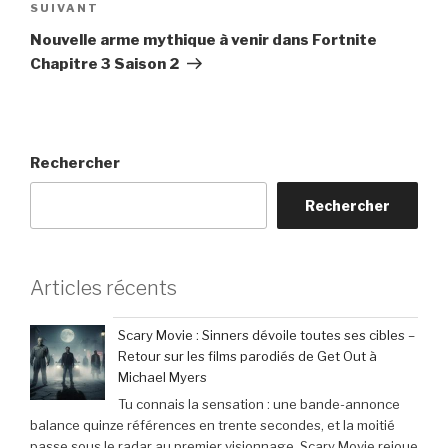
Article
SUIVANT
suivant
Nouvelle arme mythique à venir dans Fortnite
Chapitre 3 Saison 2
Rechercher
Rechercher
Articles récents
Scary Movie : Sinners dévoile toutes ses cibles –
Retour sur les films parodiés de Get Out à
Michael Myers
Tu connais la sensation : une bande-annonce
balance quinze références en trente secondes, et la moitié
passe sous le radar au premier visionnage. Scary Movie rejoue