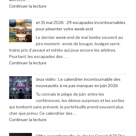
son
de
Continuer la lecture
à
lancement »
« Bienvenue
seulement
au
79,99
et 31 mai 2026 : 29 escapades incontournables
Morocco
€
pour pimenter votre week-end
Gaming
(-25% »
Le dernier week-end de mai tombe souvent au
Expo
pire moment : envie de bouger, budget serré,
:
trains pris d’assaut et météo qui joue encore les arbitres.
le
Pourtant, les escapades des …
rendez-
de
Continuer la lecture
vous
« et
incontournable
31
des
Jeux vidéo : Le calendrier incontournable des
mai
passionnés
nouveautés à ne pas manquer en juin 2026
2026
de
Tu connais le piège de juin: entre les
:
jeux
conférences, les démos surprises et les sorties
29
vidéo
qui tombent sans prévenir, le portefeuille prend souvent plus
escapades
en
cher que prévu. Ce calendrier des …
incontournables
Afrique »
de
Continuer la lecture
pour
« Jeux
pimenter
vidéo
votre