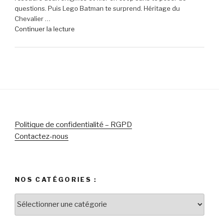
questions. Puis Lego Batman te surprend. Héritage du
sur
Chevalier …
le
de
Continuer la lecture
micro-
« Lego
casque
Batman
Sony
:
Pulse
L’Héritage
Elite
du
5
Chevalier
pour
Noir
PlayStation »
–
Le
Politique de confidentialité – RGPD
chef-
Contactez-nous
d’œuvre
des
jeux
Lego
NOS CATÉGORIES :
pour
célébrer
Nos
le
catégories
super-