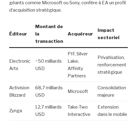
géants comme Microsoft ou Sony, confère à EA un profil
d’acquisition stratégique.
Montant de
Impact
Éditeur
la
Acquéreur
sectoriel
transaction
PIF, Silver
Privatisation,
Electronic
~50 milliards
Lake,
renforcement
Arts
USD
Affinity
stratégique
Partners
Activision
68,7 milliards
Consolidation
Microsoft
Blizzard
USD
majeure
12,7 milliards
Take-Two
Extension
Zynga
USD
Interactive
dans le mobile