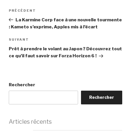
Navigation
Article
PRÉCÉDENT
de
précédent
La Karmine Corp face à une nouvelle tourmente
l’article
: Kameto s’exprime, Apples mis à l’écart
Article
SUIVANT
suivant
Prêt à prendre le volant au Japon ? Découvrez tout
ce qu’il faut savoir sur Forza Horizon 6 !
Rechercher
Rechercher
Articles récents