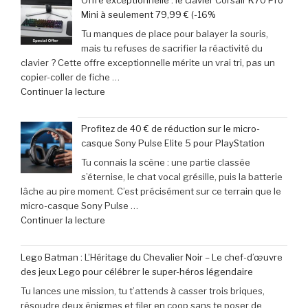
Offre exceptionnelle : le clavier Corsair K70 Pro
:
week-
Mini à seulement 79,99 € (-16%
Le
end »
Tu manques de place pour balayer la souris,
calendrier
mais tu refuses de sacrifier la réactivité du
incontournable
clavier ? Cette offre exceptionnelle mérite un vrai tri, pas un
des
copier-coller de fiche …
nouveautés
de
Continuer la lecture
à
« Offre
ne
exceptionnelle
pas
Profitez de 40 € de réduction sur le micro-
:
manquer
casque Sony Pulse Elite 5 pour PlayStation
le
en
Tu connais la scène : une partie classée
clavier
juin
s’éternise, le chat vocal grésille, puis la batterie
Corsair
2026 »
lâche au pire moment. C’est précisément sur ce terrain que le
K70
micro-casque Sony Pulse …
Pro
de
Continuer la lecture
Mini
« Profitez
à
de
seulement
Lego Batman : L’Héritage du Chevalier Noir – Le chef-d’œuvre
40
79,99
des jeux Lego pour célébrer le super-héros légendaire
€
€
Tu lances une mission, tu t’attends à casser trois briques,
de
(-16% »
résoudre deux énigmes et filer en coop sans te poser de
réduction