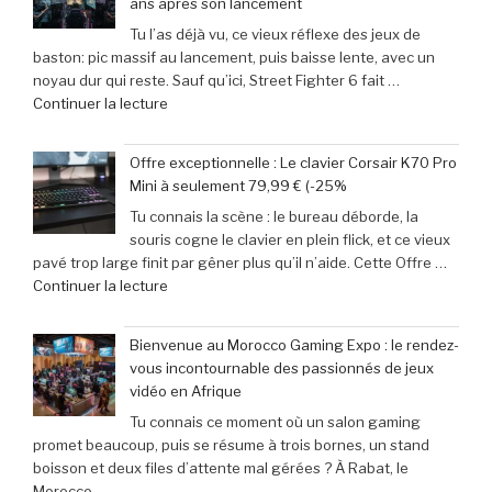
ans après son lancement
mobile
parodiés
Tu l’as déjà vu, ce vieux réflexe des jeux de
adoptent
de
baston: pic massif au lancement, puis baisse lente, avec un
la
Get
noyau dur qui reste. Sauf qu’ici, Street Fighter 6 fait …
Retroid
Out
de
Continuer la lecture
Pocket
à
« Records
5
Michael
Gaming
:
Myers »
Offre exceptionnelle : Le clavier Corsair K70 Pro
:
succès
Mini à seulement 79,99 € (-25%
‘Street
phénoménal
Tu connais la scène : le bureau déborde, la
Fighter
grâce
souris cogne le clavier en plein flick, et ce vieux
6’
à
pavé trop large finit par gêner plus qu’il n’aide. Cette Offre …
explose
une
de
Continuer la lecture
tous
baisse
« Offre
les
de
exceptionnelle
compteurs
prix
Bienvenue au Morocco Gaming Expo : le rendez-
:
de
de
vous incontournable des passionnés de jeux
Le
joueurs
40% »
vidéo en Afrique
clavier
connectés,
Tu connais ce moment où un salon gaming
Corsair
trois
promet beaucoup, puis se résume à trois bornes, un stand
K70
ans
boisson et deux files d’attente mal gérées ? À Rabat, le
Pro
après
Morocco …
Mini