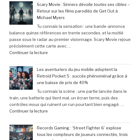
Scary Movie : Sinners dévoile toutes ses cibles –
Retour sur les films parodiés de Get Out à
Michael Myers
Tu connais la sensation : une bande-annonce
balance quinze références en trente secondes, et la moitié
passe sous le radar au premier visionnage. Scary Movie rejoue
précisément cette carte avec …
de
Continuer la lecture
« Scary
Movie
Les aventuriers du jeu mobile adoptent la
:
Retroid Pocket 5 : succès phénoménal grâce à
Sinners
une baisse de prix de 40%
dévoile
Tu connais la scène : une partie lancée dans le
toutes
train, une batterie qui tient mal, un écran terne, puis des
ses
contrôles mous qui ruinent un run pourtant bien engagé. …
cibles
de
Continuer la lecture
–
« Les
Retour
aventuriers
sur
Records Gaming : ‘Street Fighter 6’ explose
du
les
tous les compteurs de joueurs connectés, trois
jeu
films