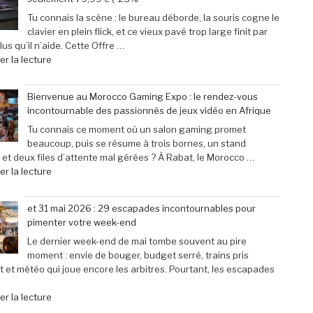
phénoménal
‘Street
grâce
Fighter
Tu connais la scène : le bureau déborde, la souris cogne le
à
6’
clavier en plein flick, et ce vieux pavé trop large finit par
une
explose
us qu’il n’aide. Cette Offre …
baisse
tous
de
r la lecture
de
les
« Offre
prix
compteurs
exceptionnelle
Bienvenue au Morocco Gaming Expo : le rendez-vous
de
de
:
incontournable des passionnés de jeux vidéo en Afrique
40% »
joueurs
Le
connectés,
clavier
Tu connais ce moment où un salon gaming promet
trois
Corsair
beaucoup, puis se résume à trois bornes, un stand
ans
K70
 et deux files d’attente mal gérées ? À Rabat, le Morocco …
après
Pro
de
r la lecture
son
Mini
« Bienvenue
lancement »
à
au
et 31 mai 2026 : 29 escapades incontournables pour
seulement
Morocco
pimenter votre week-end
79,99
Gaming
€
Expo
Le dernier week-end de mai tombe souvent au pire
(-25% »
:
moment : envie de bouger, budget serré, trains pris
le
t et météo qui joue encore les arbitres. Pourtant, les escapades
rendez-
vous
de
r la lecture
incontournable
« et