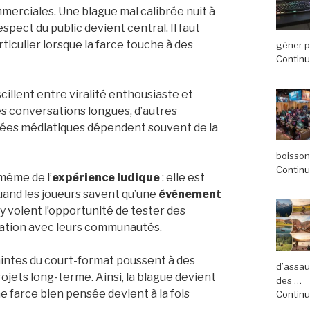
merciales. Une blague mal calibrée nuit à
spect du public devient central. Il faut
iculier lorsque la farce touche à des
gêner pl
Continue
scillent entre viralité enthousiaste et
s conversations longues, d’autres
bées médiatiques dépendent souvent de la
boisson
Continue
 même de l’
expérience ludique
: elle est
Quand les joueurs savent qu’une
événement
y voient l’opportunité de tester des
elation avec leurs communautés.
aintes du court-format poussent à des
d’assau
ojets long-terme. Ainsi, la blague devient
des …
e farce bien pensée devient à la fois
Continue