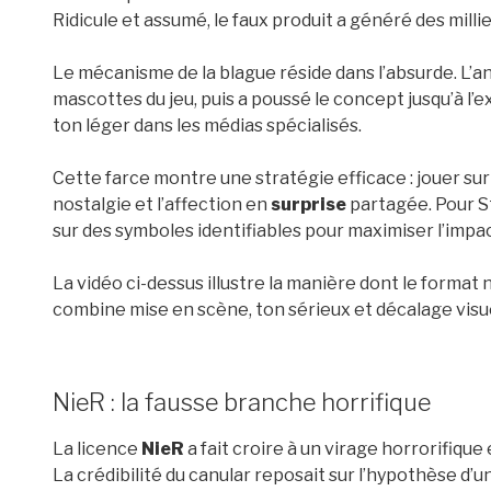
Ridicule et assumé, le faux produit a généré des milli
Le mécanisme de la blague réside dans l’absurde. L’an
mascottes du jeu, puis a poussé le concept jusqu’à l’ex
ton léger dans les médias spécialisés.
Cette farce montre une stratégie efficace : jouer sur
nostalgie et l’affection en
surprise
partagée. Pour St
sur des symboles identifiables pour maximiser l’impac
La vidéo ci-dessus illustre la manière dont le format n
combine mise en scène, ton sérieux et décalage visue
NieR : la fausse branche horrifique
La licence
NieR
a fait croire à un virage horrorifiqu
La crédibilité du canular reposait sur l’hypothèse d