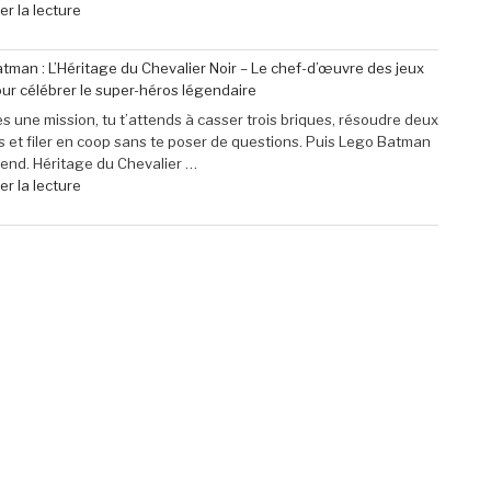
Pro
de
r la lecture
Mini
« Profitez
à
de
tman : L’Héritage du Chevalier Noir – Le chef-d’œuvre des jeux
seulement
40
ur célébrer le super-héros légendaire
79,99
€
€
de
s une mission, tu t’attends à casser trois briques, résoudre deux
(-16% »
réduction
 et filer en coop sans te poser de questions. Puis Lego Batman
sur
rend. Héritage du Chevalier …
le
de
r la lecture
micro-
« Lego
casque
Batman
Sony
:
Pulse
L’Héritage
Elite
du
5
Chevalier
pour
Noir
PlayStation »
–
Le
chef-
d’œuvre
des
jeux
Lego