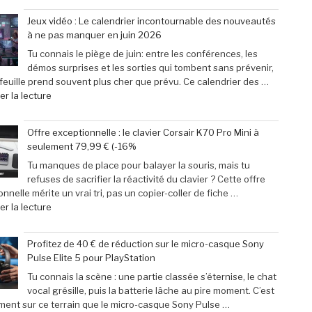
des
31
Jeux vidéo : Le calendrier incontournable des nouveautés
passionnés
mai
à ne pas manquer en juin 2026
de
2026
jeux
:
Tu connais le piège de juin: entre les conférences, les
vidéo
29
démos surprises et les sorties qui tombent sans prévenir,
en
escapades
efeuille prend souvent plus cher que prévu. Ce calendrier des …
Afrique »
incontournables
de
r la lecture
pour
« Jeux
pimenter
vidéo
Offre exceptionnelle : le clavier Corsair K70 Pro Mini à
votre
:
seulement 79,99 € (-16%
week-
Le
end »
calendrier
Tu manques de place pour balayer la souris, mais tu
incontournable
refuses de sacrifier la réactivité du clavier ? Cette offre
des
nnelle mérite un vrai tri, pas un copier-coller de fiche …
nouveautés
de
r la lecture
à
« Offre
ne
exceptionnelle
Profitez de 40 € de réduction sur le micro-casque Sony
pas
:
Pulse Elite 5 pour PlayStation
manquer
le
en
clavier
Tu connais la scène : une partie classée s’éternise, le chat
juin
Corsair
vocal grésille, puis la batterie lâche au pire moment. C’est
2026 »
K70
ment sur ce terrain que le micro-casque Sony Pulse …