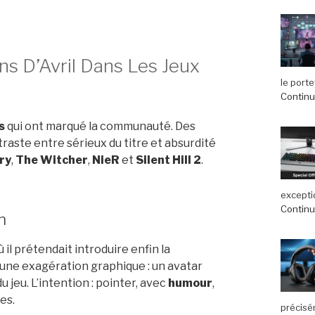
s D’Avril Dans Les Jeux
le port
Continue
s
qui ont marqué la communauté. Des
traste entre sérieux du titre et absurdité
ry
,
The Witcher
,
NieR
et
Silent Hill 2
.
exceptio
Continue
n
 il prétendait introduire enfin la
 une exagération graphique : un avatar
jeu. L’intention : pointer, avec
humour
,
es.
précisé