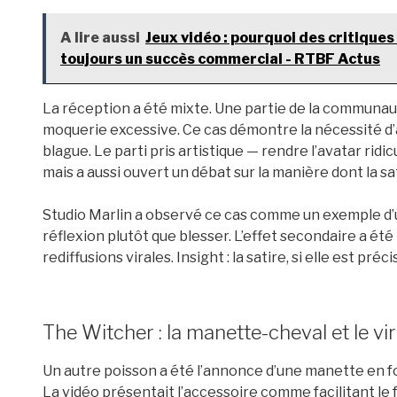
A lire aussi
Jeux vidéo : pourquoi des critique
toujours un succès commercial - RTBF Actus
La réception a été mixte. Une partie de la communauté
moquerie excessive. Ce cas démontre la nécessité d’a
blague. Le parti pris artistique — rendre l’avatar ridi
mais a aussi ouvert un débat sur la manière dont la sati
Studio Marlin a observé ce cas comme un exemple d’u
réflexion plutôt que blesser. L’effet secondaire a été
rediffusions virales. Insight : la satire, si elle est préc
The Witcher : la manette-cheval et le vir
Un autre poisson a été l’annonce d’une manette en fo
La vidéo présentait l’accessoire comme facilitant le