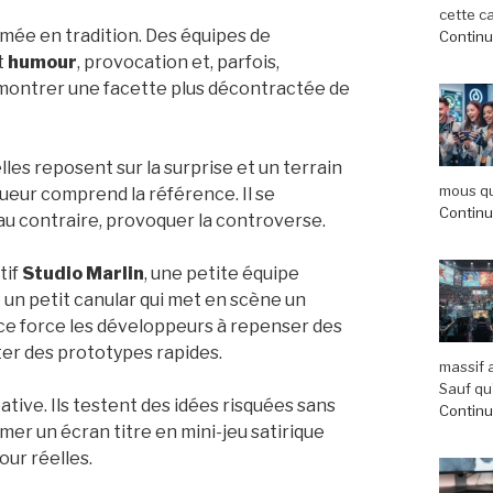
cette c
ormée en tradition. Des équipes de
Continue
t
humour
, provocation et, parfois,
r montrer une facette plus décontractée de
les reposent sur la surprise et un terrain
mous qu
ueur comprend la référence. Il se
Continue
 au contraire, provoquer la controverse.
tif
Studio Marlin
, une petite équipe
e un petit canular qui met en scène un
ice force les développeurs à repenser des
er des prototypes rapides.
massif 
Sauf qu’
tive. Ils testent des idées risquées sans
Continue
mer un écran titre en mini-jeu satirique
our réelles.