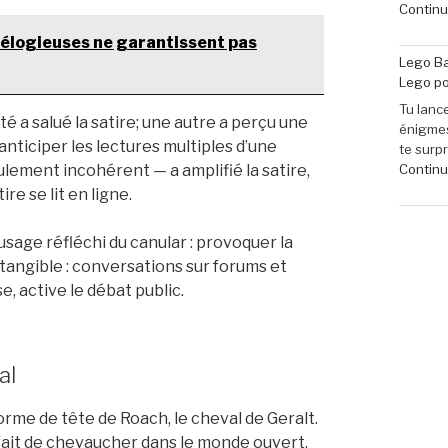
Continue
s élogieuses ne garantissent pas
Lego Ba
Lego po
Tu lance
 a salué la satire; une autre a perçu une
énigmes
nticiper les lectures multiples d’une
te surp
Continue
culement incohérent — a amplifié la satire,
re se lit en ligne.
sage réfléchi du canular : provoquer la
 tangible : conversations sur forums et
ise, active le débat public.
al
rme de tête de Roach, le cheval de Geralt.
 fait de chevaucher dans le monde ouvert.