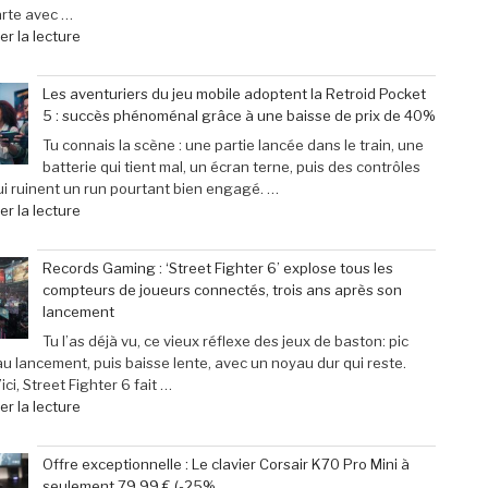
arte avec …
de
r la lecture
« Scary
Movie
Les aventuriers du jeu mobile adoptent la Retroid Pocket
:
5 : succès phénoménal grâce à une baisse de prix de 40%
Sinners
dévoile
Tu connais la scène : une partie lancée dans le train, une
toutes
batterie qui tient mal, un écran terne, puis des contrôles
ses
i ruinent un run pourtant bien engagé. …
cibles
de
r la lecture
–
« Les
Retour
aventuriers
Records Gaming : ‘Street Fighter 6’ explose tous les
sur
du
compteurs de joueurs connectés, trois ans après son
les
jeu
lancement
films
mobile
parodiés
adoptent
Tu l’as déjà vu, ce vieux réflexe des jeux de baston: pic
de
la
au lancement, puis baisse lente, avec un noyau dur qui reste.
Get
Retroid
ici, Street Fighter 6 fait …
Out
Pocket
de
r la lecture
à
5
« Records
Michael
:
Gaming
Offre exceptionnelle : Le clavier Corsair K70 Pro Mini à
Myers »
succès
:
seulement 79,99 € (-25%