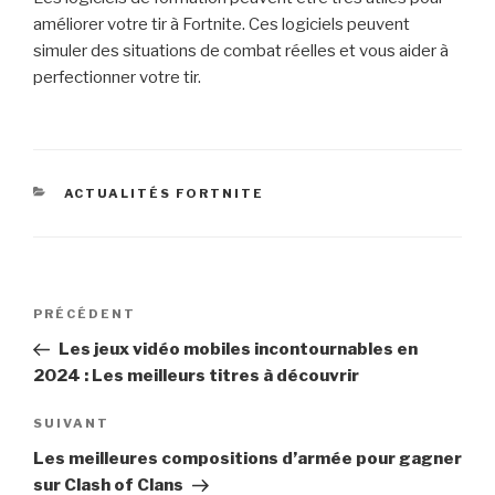
améliorer votre tir à Fortnite. Ces logiciels peuvent
simuler des situations de combat réelles et vous aider à
perfectionner votre tir.
CATÉGORIES
ACTUALITÉS FORTNITE
Navigation
Article
PRÉCÉDENT
de
précédent
Les jeux vidéo mobiles incontournables en
l’article
2024 : Les meilleurs titres à découvrir
Article
SUIVANT
suivant
Les meilleures compositions d’armée pour gagner
sur Clash of Clans