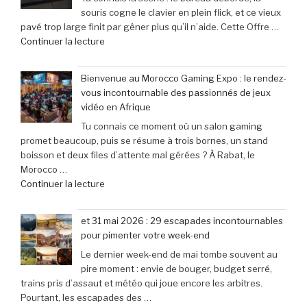
souris cogne le clavier en plein flick, et ce vieux
6’
à
pavé trop large finit par gêner plus qu’il n’aide. Cette Offre …
explose
une
de
Continuer la lecture
tous
baisse
« Offre
les
de
exceptionnelle
compteurs
prix
Bienvenue au Morocco Gaming Expo : le rendez-
:
de
de
vous incontournable des passionnés de jeux
Le
joueurs
40% »
vidéo en Afrique
clavier
connectés,
Tu connais ce moment où un salon gaming
Corsair
trois
promet beaucoup, puis se résume à trois bornes, un stand
K70
ans
boisson et deux files d’attente mal gérées ? À Rabat, le
Pro
après
Morocco …
Mini
son
de
Continuer la lecture
à
lancement »
« Bienvenue
seulement
au
79,99
et 31 mai 2026 : 29 escapades incontournables
Morocco
€
pour pimenter votre week-end
Gaming
(-25% »
Le dernier week-end de mai tombe souvent au
Expo
pire moment : envie de bouger, budget serré,
:
trains pris d’assaut et météo qui joue encore les arbitres.
le
Pourtant, les escapades des …
rendez-