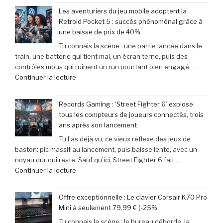
Movie
Les aventuriers du jeu mobile adoptent la
:
Retroid Pocket 5 : succès phénoménal grâce à
Sinners
une baisse de prix de 40%
dévoile
Tu connais la scène : une partie lancée dans le
toutes
train, une batterie qui tient mal, un écran terne, puis des
ses
contrôles mous qui ruinent un run pourtant bien engagé. …
cibles
de
Continuer la lecture
–
« Les
Retour
aventuriers
sur
Records Gaming : ‘Street Fighter 6’ explose
du
les
tous les compteurs de joueurs connectés, trois
jeu
films
ans après son lancement
mobile
parodiés
Tu l’as déjà vu, ce vieux réflexe des jeux de
adoptent
de
baston: pic massif au lancement, puis baisse lente, avec un
la
Get
noyau dur qui reste. Sauf qu’ici, Street Fighter 6 fait …
Retroid
Out
de
Continuer la lecture
Pocket
à
« Records
5
Michael
Gaming
:
Myers »
Offre exceptionnelle : Le clavier Corsair K70 Pro
:
succès
Mini à seulement 79,99 € (-25%
‘Street
phénoménal
Tu connais la scène : le bureau déborde, la
Fighter
grâce