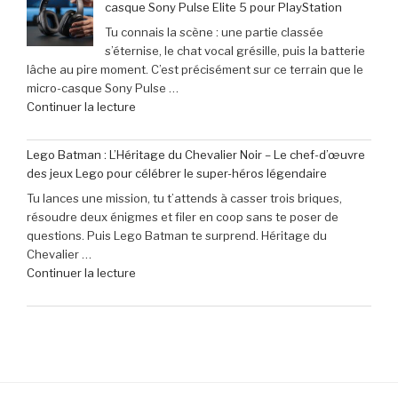
casque Sony Pulse Elite 5 pour PlayStation
le
en
Tu connais la scène : une partie classée
clavier
juin
s’éternise, le chat vocal grésille, puis la batterie
Corsair
2026 »
lâche au pire moment. C’est précisément sur ce terrain que le
K70
micro-casque Sony Pulse …
Pro
de
Continuer la lecture
Mini
« Profitez
à
de
seulement
Lego Batman : L’Héritage du Chevalier Noir – Le chef-d’œuvre
40
79,99
des jeux Lego pour célébrer le super-héros légendaire
€
€
Tu lances une mission, tu t’attends à casser trois briques,
de
(-16% »
résoudre deux énigmes et filer en coop sans te poser de
réduction
questions. Puis Lego Batman te surprend. Héritage du
sur
Chevalier …
le
de
Continuer la lecture
micro-
« Lego
casque
Batman
Sony
:
Pulse
L’Héritage
Elite
du
5
Chevalier
pour