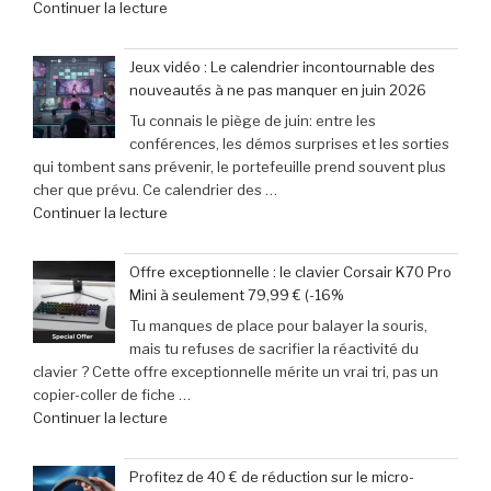
de
Continuer la lecture
vous
« et
incontournable
31
des
Jeux vidéo : Le calendrier incontournable des
mai
passionnés
nouveautés à ne pas manquer en juin 2026
2026
de
Tu connais le piège de juin: entre les
:
jeux
conférences, les démos surprises et les sorties
29
vidéo
qui tombent sans prévenir, le portefeuille prend souvent plus
escapades
en
cher que prévu. Ce calendrier des …
incontournables
Afrique »
de
Continuer la lecture
pour
« Jeux
pimenter
vidéo
votre
Offre exceptionnelle : le clavier Corsair K70 Pro
:
week-
Mini à seulement 79,99 € (-16%
Le
end »
Tu manques de place pour balayer la souris,
calendrier
mais tu refuses de sacrifier la réactivité du
incontournable
clavier ? Cette offre exceptionnelle mérite un vrai tri, pas un
des
copier-coller de fiche …
nouveautés
de
Continuer la lecture
à
« Offre
ne
exceptionnelle
pas
Profitez de 40 € de réduction sur le micro-
:
manquer