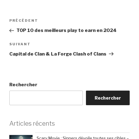
Navigation
Article
PRÉCÉDENT
de
précédent
TOP 10 des meilleurs play to earn en 2024
l’article
Article
SUIVANT
suivant
Capital de Clan & La Forge Clash of Clans
Rechercher
Rechercher
Articles récents
Scary Movie : Sinners dévoile toutes ses cibles –