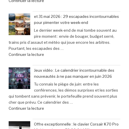
de
Continuer la lecture
à
lancement »
« Bienvenue
seulement
au
79,99
et 31 mai 2026 : 29 escapades incontournables
Morocco
€
pour pimenter votre week-end
Gaming
(-25% »
Le dernier week-end de mai tombe souvent au
Expo
pire moment : envie de bouger, budget serré,
:
trains pris d’assaut et météo qui joue encore les arbitres.
le
Pourtant, les escapades des …
rendez-
de
Continuer la lecture
vous
« et
incontournable
31
des
Jeux vidéo : Le calendrier incontournable des
mai
passionnés
nouveautés à ne pas manquer en juin 2026
2026
de
Tu connais le piège de juin: entre les
:
jeux
conférences, les démos surprises et les sorties
29
vidéo
qui tombent sans prévenir, le portefeuille prend souvent plus
escapades
en
cher que prévu. Ce calendrier des …
incontournables
Afrique »
de
Continuer la lecture
pour
« Jeux
pimenter
vidéo
votre
Offre exceptionnelle : le clavier Corsair K70 Pro
:
week-