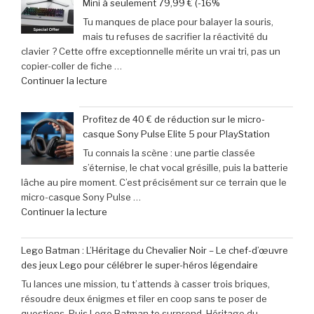
Mini à seulement 79,99 € (-16%
Le
end »
Tu manques de place pour balayer la souris,
calendrier
mais tu refuses de sacrifier la réactivité du
incontournable
clavier ? Cette offre exceptionnelle mérite un vrai tri, pas un
des
copier-coller de fiche …
nouveautés
de
Continuer la lecture
à
« Offre
ne
exceptionnelle
pas
Profitez de 40 € de réduction sur le micro-
:
manquer
casque Sony Pulse Elite 5 pour PlayStation
le
en
Tu connais la scène : une partie classée
clavier
juin
s’éternise, le chat vocal grésille, puis la batterie
Corsair
2026 »
lâche au pire moment. C’est précisément sur ce terrain que le
K70
micro-casque Sony Pulse …
Pro
de
Continuer la lecture
Mini
« Profitez
à
de
seulement
Lego Batman : L’Héritage du Chevalier Noir – Le chef-d’œuvre
40
79,99
des jeux Lego pour célébrer le super-héros légendaire
€
€
Tu lances une mission, tu t’attends à casser trois briques,
de
(-16% »
résoudre deux énigmes et filer en coop sans te poser de
réduction
questions. Puis Lego Batman te surprend. Héritage du