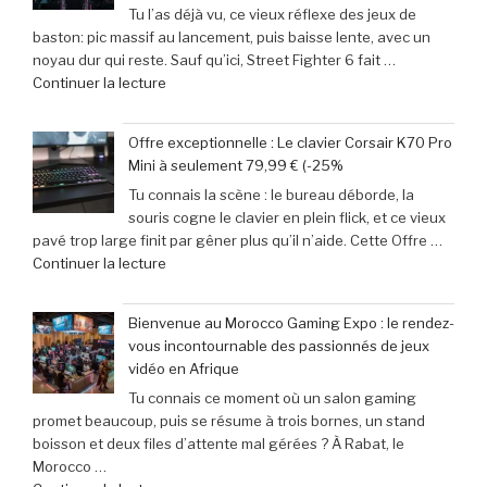
Tu l’as déjà vu, ce vieux réflexe des jeux de
adoptent
de
baston: pic massif au lancement, puis baisse lente, avec un
la
Get
noyau dur qui reste. Sauf qu’ici, Street Fighter 6 fait …
Retroid
Out
de
Continuer la lecture
Pocket
à
« Records
5
Michael
Gaming
:
Myers »
Offre exceptionnelle : Le clavier Corsair K70 Pro
:
succès
Mini à seulement 79,99 € (-25%
‘Street
phénoménal
Tu connais la scène : le bureau déborde, la
Fighter
grâce
souris cogne le clavier en plein flick, et ce vieux
6’
à
pavé trop large finit par gêner plus qu’il n’aide. Cette Offre …
explose
une
de
Continuer la lecture
tous
baisse
« Offre
les
de
exceptionnelle
compteurs
prix
Bienvenue au Morocco Gaming Expo : le rendez-
:
de
de
vous incontournable des passionnés de jeux
Le
joueurs
40% »
vidéo en Afrique
clavier
connectés,
Tu connais ce moment où un salon gaming
Corsair
trois
promet beaucoup, puis se résume à trois bornes, un stand
K70
ans
boisson et deux files d’attente mal gérées ? À Rabat, le
Pro
après
Morocco …
Mini
son