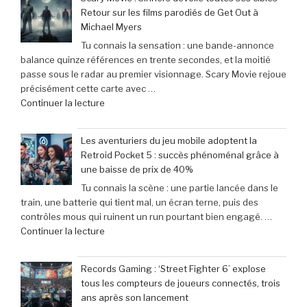
Retour sur les films parodiés de Get Out à
Michael Myers
Tu connais la sensation : une bande-annonce
balance quinze références en trente secondes, et la moitié
passe sous le radar au premier visionnage. Scary Movie rejoue
précisément cette carte avec …
de
Continuer la lecture
« Scary
Movie
Les aventuriers du jeu mobile adoptent la
:
Retroid Pocket 5 : succès phénoménal grâce à
Sinners
une baisse de prix de 40%
dévoile
Tu connais la scène : une partie lancée dans le
toutes
train, une batterie qui tient mal, un écran terne, puis des
ses
contrôles mous qui ruinent un run pourtant bien engagé. …
cibles
de
Continuer la lecture
–
« Les
Retour
aventuriers
sur
Records Gaming : ‘Street Fighter 6’ explose
du
les
tous les compteurs de joueurs connectés, trois
jeu
films
ans après son lancement
mobile
parodiés