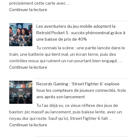
précisément cette carte avec …
de
Continuer la lecture
« Scary
Movie
Les aventuriers du jeu mobile adoptent la
:
Retroid Pocket 5 : succès phénoménal grâce à
Sinners
une baisse de prix de 40%
dévoile
Tu connais la scène : une partie lancée dans le
toutes
train, une batterie qui tient mal, un écran terne, puis des
ses
contrôles mous qui ruinent un run pourtant bien engagé. …
cibles
de
Continuer la lecture
–
« Les
Retour
aventuriers
sur
Records Gaming : ‘Street Fighter 6’ explose
du
les
tous les compteurs de joueurs connectés, trois
jeu
films
ans après son lancement
mobile
parodiés
Tu l’as déjà vu, ce vieux réflexe des jeux de
adoptent
de
baston: pic massif au lancement, puis baisse lente, avec un
la
Get
noyau dur qui reste. Sauf qu’ici, Street Fighter 6 fait …
Retroid
Out
de
Continuer la lecture
Pocket
à
« Records
5
Michael
Gaming
: