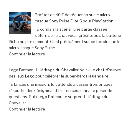
« Offre
ne
exceptionnelle
pas
Profitez de 40 € de réduction sur le micro-
:
manquer
casque Sony Pulse Elite 5 pour PlayStation
le
en
Tu connais la scène : une partie classée
clavier
juin
s’éternise, le chat vocal grésille, puis la batterie
Corsair
2026 »
lâche au pire moment. C’est précisément sur ce terrain que le
K70
micro-casque Sony Pulse …
Pro
de
Continuer la lecture
Mini
« Profitez
à
de
seulement
Lego Batman : L’Héritage du Chevalier Noir – Le chef-d’œuvre
40
79,99
des jeux Lego pour célébrer le super-héros légendaire
€
€
Tu lances une mission, tu t’attends à casser trois briques,
de
(-16% »
résoudre deux énigmes et filer en coop sans te poser de
réduction
questions. Puis Lego Batman te surprend. Héritage du
sur
Chevalier …
le
de
Continuer la lecture
micro-
« Lego
casque
Batman
Sony
:
Pulse