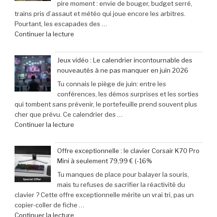
pire moment : envie de bouger, budget serré,
:
trains pris d’assaut et météo qui joue encore les arbitres.
le
Pourtant, les escapades des …
rendez-
de
Continuer la lecture
vous
« et
incontournable
31
des
Jeux vidéo : Le calendrier incontournable des
mai
passionnés
nouveautés à ne pas manquer en juin 2026
2026
de
Tu connais le piège de juin: entre les
:
jeux
conférences, les démos surprises et les sorties
29
vidéo
qui tombent sans prévenir, le portefeuille prend souvent plus
escapades
en
cher que prévu. Ce calendrier des …
incontournables
Afrique »
de
Continuer la lecture
pour
« Jeux
pimenter
vidéo
votre
Offre exceptionnelle : le clavier Corsair K70 Pro
:
week-
Mini à seulement 79,99 € (-16%
Le
end »
Tu manques de place pour balayer la souris,
calendrier
mais tu refuses de sacrifier la réactivité du
incontournable
clavier ? Cette offre exceptionnelle mérite un vrai tri, pas un
des
copier-coller de fiche …
nouveautés
de
Continuer la lecture
à