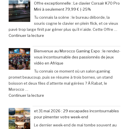
Myers »
Offre exceptionnelle : Le clavier Corsair K70 Pro
:
succès
Mini à seulement 79,99 € (-25%
‘Street
phénoménal
Tu connais la scène : le bureau déborde, la
Fighter
grâce
souris cogne le clavier en plein flick, et ce vieux
6’
à
pavé trop large finit par gêner plus qu’il n’aide. Cette Offre …
explose
une
de
Continuer la lecture
tous
baisse
« Offre
les
de
exceptionnelle
compteurs
prix
Bienvenue au Morocco Gaming Expo : le rendez-
:
de
de
vous incontournable des passionnés de jeux
Le
joueurs
40% »
vidéo en Afrique
clavier
connectés,
Tu connais ce moment où un salon gaming
Corsair
trois
promet beaucoup, puis se résume à trois bornes, un stand
K70
ans
boisson et deux files d’attente mal gérées ? À Rabat, le
Pro
après
Morocco …
Mini
son
de
Continuer la lecture
à
lancement »
« Bienvenue
seulement
au
79,99
et 31 mai 2026 : 29 escapades incontournables
Morocco
€
pour pimenter votre week-end
Gaming
(-25% »
Le dernier week-end de mai tombe souvent au
Expo