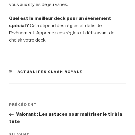
vous aux styles de jeu variés.
Quel est le meilleur deck pour un événement
spécial ?
Cela dépend des règles et défis de
l’événement. Apprenez ces règles et défis avant de
choisir votre deck.
CATÉGORIES
ACTUALITÉS CLASH ROYALE
Navigation
Article
PRÉCÉDENT
de
précédent
Valorant : Les astuces pour maîtriser le tir à la
l’article
tête
SUIVANT