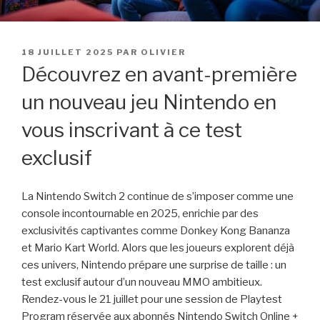
PUBLIÉ
18 JUILLET 2025
PAR
OLIVIER
LE
Découvrez en avant-première
un nouveau jeu Nintendo en
vous inscrivant à ce test
exclusif
La Nintendo Switch 2 continue de s’imposer comme une
console incontournable en 2025, enrichie par des
exclusivités captivantes comme Donkey Kong Bananza
et Mario Kart World. Alors que les joueurs explorent déjà
ces univers, Nintendo prépare une surprise de taille : un
test exclusif autour d’un nouveau MMO ambitieux.
Rendez-vous le 21 juillet pour une session de Playtest
Program réservée aux abonnés Nintendo Switch Online +