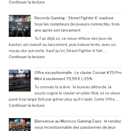
de
Continuer la lecture
–
« Les
Retour
aventuriers
sur
Records Gaming : ‘Street Fighter 6’ explose
du
les
tous les compteurs de joueurs connectés, trois
jeu
films
ans après son lancement
mobile
parodiés
Tu l’as déjà vu, ce vieux réflexe des jeux de
adoptent
de
baston: pic massif au lancement, puis baisse lente, avec un
la
Get
noyau dur qui reste. Sauf qu’ici, Street Fighter 6 fait …
Retroid
Out
de
Continuer la lecture
Pocket
à
« Records
5
Michael
Gaming
:
Myers »
Offre exceptionnelle : Le clavier Corsair K70 Pro
:
succès
Mini à seulement 79,99 € (-25%
‘Street
phénoménal
Tu connais la scène : le bureau déborde, la
Fighter
grâce
souris cogne le clavier en plein flick, et ce vieux
6’
à
pavé trop large finit par gêner plus qu’il n’aide. Cette Offre …
explose
une
de
Continuer la lecture
tous
baisse
« Offre
les
de
exceptionnelle
compteurs
prix
Bienvenue au Morocco Gaming Expo : le rendez-
:
de
de
vous incontournable des passionnés de jeux
Le
joueurs
40% »