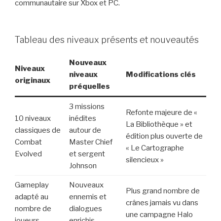
communautaire sur Xbox et PC.
Tableau des niveaux présents et nouveautés
Nouveaux
Niveaux
niveaux
Modifications clés
originaux
préquelles
3 missions
Refonte majeure de «
10 niveaux
inédites
La Bibliothèque » et
classiques de
autour de
édition plus ouverte de
Combat
Master Chief
« Le Cartographe
Evolved
et sergent
silencieux »
Johnson
Gameplay
Nouveaux
Plus grand nombre de
adapté au
ennemis et
crânes jamais vu dans
nombre de
dialogues
une campagne Halo
joueurs
enrichis