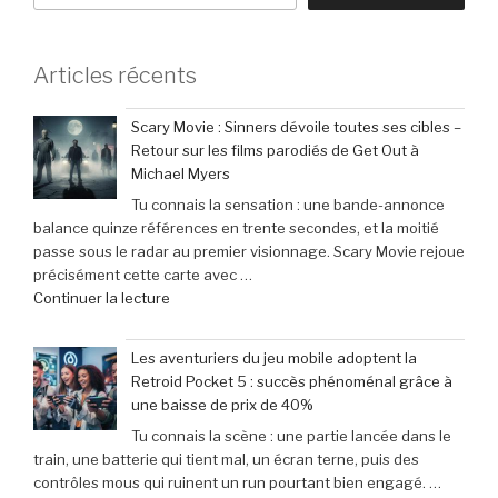
Articles récents
Scary Movie : Sinners dévoile toutes ses cibles –
Retour sur les films parodiés de Get Out à
Michael Myers
Tu connais la sensation : une bande-annonce
balance quinze références en trente secondes, et la moitié
passe sous le radar au premier visionnage. Scary Movie rejoue
précisément cette carte avec …
de
Continuer la lecture
« Scary
Movie
Les aventuriers du jeu mobile adoptent la
:
Retroid Pocket 5 : succès phénoménal grâce à
Sinners
une baisse de prix de 40%
dévoile
Tu connais la scène : une partie lancée dans le
toutes
train, une batterie qui tient mal, un écran terne, puis des
ses
contrôles mous qui ruinent un run pourtant bien engagé. …
cibles