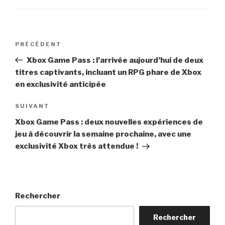
Navigation
Article
PRÉCÉDENT
de
précédent
Xbox Game Pass : l’arrivée aujourd’hui de deux
l’article
titres captivants, incluant un RPG phare de Xbox
en exclusivité anticipée
Article
SUIVANT
suivant
Xbox Game Pass : deux nouvelles expériences de
jeu à découvrir la semaine prochaine, avec une
exclusivité Xbox très attendue !
Rechercher
Rechercher