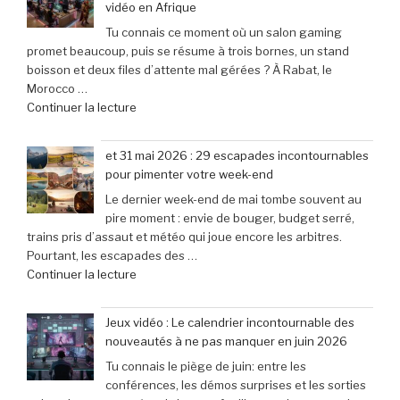
vidéo en Afrique
clavier
connectés,
Tu connais ce moment où un salon gaming
Corsair
trois
promet beaucoup, puis se résume à trois bornes, un stand
K70
ans
boisson et deux files d’attente mal gérées ? À Rabat, le
Pro
après
Morocco …
Mini
son
de
Continuer la lecture
à
lancement »
« Bienvenue
seulement
au
79,99
et 31 mai 2026 : 29 escapades incontournables
Morocco
€
pour pimenter votre week-end
Gaming
(-25% »
Le dernier week-end de mai tombe souvent au
Expo
pire moment : envie de bouger, budget serré,
:
trains pris d’assaut et météo qui joue encore les arbitres.
le
Pourtant, les escapades des …
rendez-
de
Continuer la lecture
vous
« et
incontournable
31
des
Jeux vidéo : Le calendrier incontournable des
mai
passionnés
nouveautés à ne pas manquer en juin 2026
2026
de
Tu connais le piège de juin: entre les
:
jeux
conférences, les démos surprises et les sorties
29
vidéo