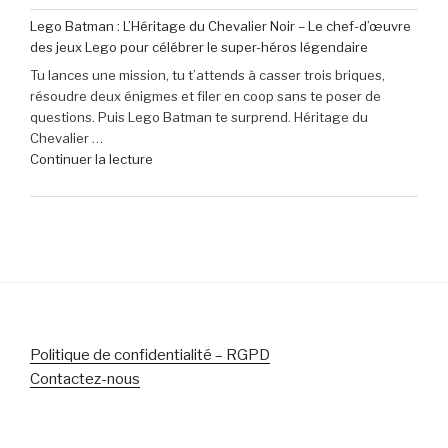
de
seulement
Lego Batman : L’Héritage du Chevalier Noir – Le chef-d’œuvre
40
79,99
des jeux Lego pour célébrer le super-héros légendaire
€
€
Tu lances une mission, tu t’attends à casser trois briques,
de
(-16% »
résoudre deux énigmes et filer en coop sans te poser de
réduction
questions. Puis Lego Batman te surprend. Héritage du
sur
Chevalier …
le
de
Continuer la lecture
micro-
« Lego
casque
Batman
Sony
:
Pulse
L’Héritage
Elite
du
5
Chevalier
pour
Noir
PlayStation »
–
Le
Politique de confidentialité – RGPD
chef-
Contactez-nous
d’œuvre
des
jeux