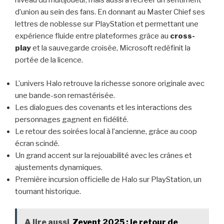
niveau du multijoueur, mais aussi à recréer un sentiment
d’union au sein des fans. En donnant au Master Chief ses
lettres de noblesse sur PlayStation et permettant une
expérience fluide entre plateformes grâce au
cross-
play
et la sauvegarde croisée, Microsoft redéfinit la
portée de la licence.
L’univers Halo retrouve la richesse sonore originale avec
une bande-son remastérisée.
Les dialogues des covenants et les interactions des
personnages gagnent en fidélité.
Le retour des soirées local à l’ancienne, grâce au coop
écran scindé.
Un grand accent sur la rejouabilité avec les crânes et
ajustements dynamiques.
Première incursion officielle de Halo sur PlayStation, un
tournant historique.
A lire aussi
Zevent 2025 : le retour de