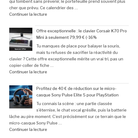
qui tombent sans prévenir, le portefeuille prend souvent plus
escapades
en
cher que prévu. Ce calendrier des …
incontournables
Afrique »
de
Continuer la lecture
pour
« Jeux
pimenter
vidéo
votre
Offre exceptionnelle : le clavier Corsair K70 Pro
:
week-
Mini à seulement 79,99 € (-16%
Le
end »
Tu manques de place pour balayer la souris,
calendrier
mais tu refuses de sacrifier la réactivité du
incontournable
clavier ? Cette offre exceptionnelle mérite un vrai tri, pas un
des
copier-coller de fiche …
nouveautés
de
Continuer la lecture
à
« Offre
ne
exceptionnelle
pas
Profitez de 40 € de réduction sur le micro-
:
manquer
casque Sony Pulse Elite 5 pour PlayStation
le
en
Tu connais la scène : une partie classée
clavier
juin
s’éternise, le chat vocal grésille, puis la batterie
Corsair
2026 »
lâche au pire moment. C’est précisément sur ce terrain que le
K70
micro-casque Sony Pulse …
Pro
de
Continuer la lecture
Mini
« Profitez
à