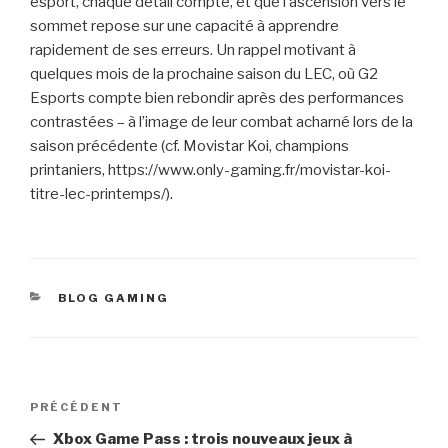
esport, chaque détail compte, et que l’ascension vers le
sommet repose sur une capacité à apprendre
rapidement de ses erreurs. Un rappel motivant à
quelques mois de la prochaine saison du LEC, où G2
Esports compte bien rebondir après des performances
contrastées – à l’image de leur combat acharné lors de la
saison précédente (cf. Movistar Koi, champions
printaniers, https://www.only-gaming.fr/movistar-koi-
titre-lec-printemps/).
CATÉGORIES
BLOG GAMING
Navigation
Article
PRÉCÉDENT
de
précédent
Xbox Game Pass : trois nouveaux jeux à