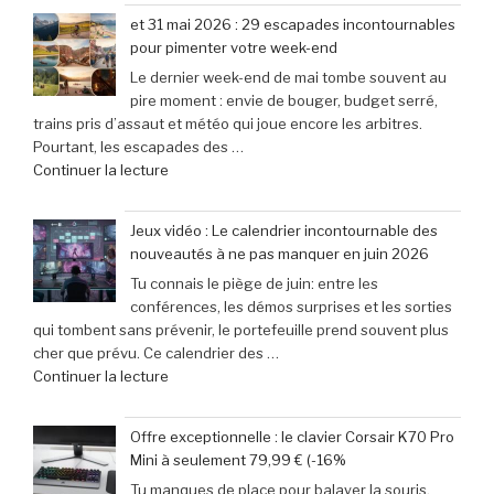
au
79,99
et 31 mai 2026 : 29 escapades incontournables
Morocco
€
pour pimenter votre week-end
Gaming
(-25% »
Le dernier week-end de mai tombe souvent au
Expo
pire moment : envie de bouger, budget serré,
:
trains pris d’assaut et météo qui joue encore les arbitres.
le
Pourtant, les escapades des …
rendez-
de
Continuer la lecture
vous
« et
incontournable
31
des
Jeux vidéo : Le calendrier incontournable des
mai
passionnés
nouveautés à ne pas manquer en juin 2026
2026
de
Tu connais le piège de juin: entre les
:
jeux
conférences, les démos surprises et les sorties
29
vidéo
qui tombent sans prévenir, le portefeuille prend souvent plus
escapades
en
cher que prévu. Ce calendrier des …
incontournables
Afrique »
de
Continuer la lecture
pour
« Jeux
pimenter
vidéo
votre
Offre exceptionnelle : le clavier Corsair K70 Pro
:
week-
Mini à seulement 79,99 € (-16%
Le
end »
Tu manques de place pour balayer la souris,
calendrier