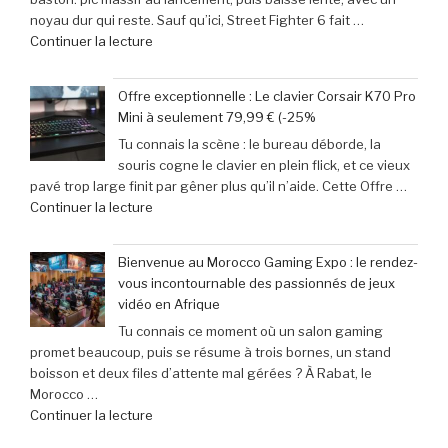
la
Get
noyau dur qui reste. Sauf qu’ici, Street Fighter 6 fait …
Retroid
Out
de
Continuer la lecture
Pocket
à
« Records
5
Michael
Gaming
:
Myers »
Offre exceptionnelle : Le clavier Corsair K70 Pro
:
succès
Mini à seulement 79,99 € (-25%
‘Street
phénoménal
Tu connais la scène : le bureau déborde, la
Fighter
grâce
souris cogne le clavier en plein flick, et ce vieux
6’
à
pavé trop large finit par gêner plus qu’il n’aide. Cette Offre …
explose
une
de
Continuer la lecture
tous
baisse
« Offre
les
de
exceptionnelle
compteurs
prix
Bienvenue au Morocco Gaming Expo : le rendez-
:
de
de
vous incontournable des passionnés de jeux
Le
joueurs
40% »
vidéo en Afrique
clavier
connectés,
Tu connais ce moment où un salon gaming
Corsair
trois
promet beaucoup, puis se résume à trois bornes, un stand
K70
ans
boisson et deux files d’attente mal gérées ? À Rabat, le
Pro
après
Morocco …
Mini
son
de
Continuer la lecture
à
lancement »
« Bienvenue
seulement