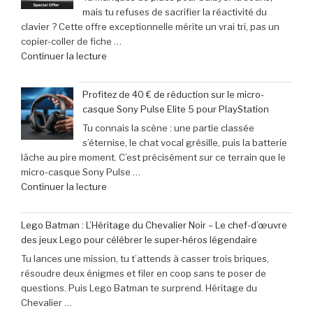
mais tu refuses de sacrifier la réactivité du
incontournable
clavier ? Cette offre exceptionnelle mérite un vrai tri, pas un
des
copier-coller de fiche …
nouveautés
de
Continuer la lecture
à
« Offre
ne
exceptionnelle
pas
Profitez de 40 € de réduction sur le micro-
:
manquer
casque Sony Pulse Elite 5 pour PlayStation
le
en
Tu connais la scène : une partie classée
clavier
juin
s’éternise, le chat vocal grésille, puis la batterie
Corsair
2026 »
lâche au pire moment. C’est précisément sur ce terrain que le
K70
micro-casque Sony Pulse …
Pro
de
Continuer la lecture
Mini
« Profitez
à
de
seulement
Lego Batman : L’Héritage du Chevalier Noir – Le chef-d’œuvre
40
79,99
des jeux Lego pour célébrer le super-héros légendaire
€
€
Tu lances une mission, tu t’attends à casser trois briques,
de
(-16% »
résoudre deux énigmes et filer en coop sans te poser de
réduction
questions. Puis Lego Batman te surprend. Héritage du
sur
Chevalier …
le