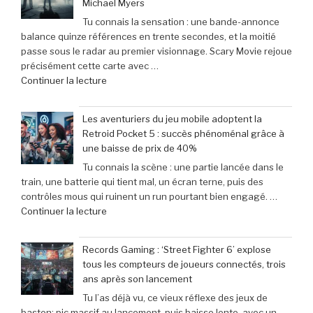
Michael Myers
Tu connais la sensation : une bande-annonce
balance quinze références en trente secondes, et la moitié
passe sous le radar au premier visionnage. Scary Movie rejoue
précisément cette carte avec …
de
Continuer la lecture
« Scary
Movie
Les aventuriers du jeu mobile adoptent la
:
Retroid Pocket 5 : succès phénoménal grâce à
Sinners
une baisse de prix de 40%
dévoile
Tu connais la scène : une partie lancée dans le
toutes
train, une batterie qui tient mal, un écran terne, puis des
ses
contrôles mous qui ruinent un run pourtant bien engagé. …
cibles
de
Continuer la lecture
–
« Les
Retour
aventuriers
sur
Records Gaming : ‘Street Fighter 6’ explose
du
les
tous les compteurs de joueurs connectés, trois
jeu
films
ans après son lancement
mobile
parodiés
Tu l’as déjà vu, ce vieux réflexe des jeux de
adoptent
de
baston: pic massif au lancement, puis baisse lente, avec un