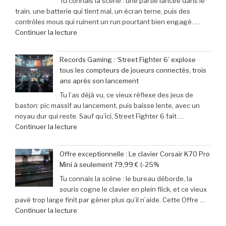
Tu connais la scène : une partie lancée dans le
toutes
train, une batterie qui tient mal, un écran terne, puis des
ses
contrôles mous qui ruinent un run pourtant bien engagé. …
cibles
de
Continuer la lecture
–
« Les
Retour
aventuriers
sur
Records Gaming : ‘Street Fighter 6’ explose
du
les
tous les compteurs de joueurs connectés, trois
jeu
films
ans après son lancement
mobile
parodiés
Tu l’as déjà vu, ce vieux réflexe des jeux de
adoptent
de
baston: pic massif au lancement, puis baisse lente, avec un
la
Get
noyau dur qui reste. Sauf qu’ici, Street Fighter 6 fait …
Retroid
Out
de
Continuer la lecture
Pocket
à
« Records
5
Michael
Gaming
:
Myers »
Offre exceptionnelle : Le clavier Corsair K70 Pro
:
succès
Mini à seulement 79,99 € (-25%
‘Street
phénoménal
Tu connais la scène : le bureau déborde, la
Fighter
grâce
souris cogne le clavier en plein flick, et ce vieux
6’
à
pavé trop large finit par gêner plus qu’il n’aide. Cette Offre …
explose
une
de
Continuer la lecture
tous
baisse
« Offre
les
de