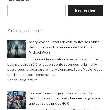
Rechercher
Articles récents
Scary Movie : Sinners dévoile toutes ses cibles –
Retour sur les films parodiés de Get Out à
Michael Myers
Tu connais la sensation : une bande-annonce
balance quinze références en trente secondes, et la moitié
passe sous le radar au premier visionnage. Scary Movie rejoue
précisément cette carte avec …
de
Continuer la lecture
« Scary
Movie
Les aventuriers du jeu mobile adoptent la
:
Retroid Pocket 5 : succès phénoménal grâce à
Sinners
une baisse de prix de 40%
dévoile