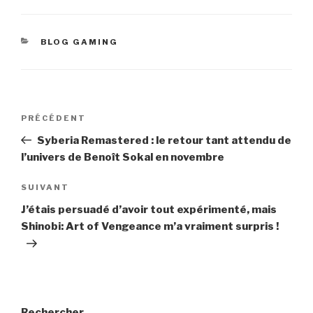
CATÉGORIES
BLOG GAMING
Navigation
Article
PRÉCÉDENT
de
précédent
Syberia Remastered : le retour tant attendu de
l’article
l’univers de Benoît Sokal en novembre
Article
SUIVANT
suivant
J’étais persuadé d’avoir tout expérimenté, mais
Shinobi: Art of Vengeance m’a vraiment surpris !
Rechercher