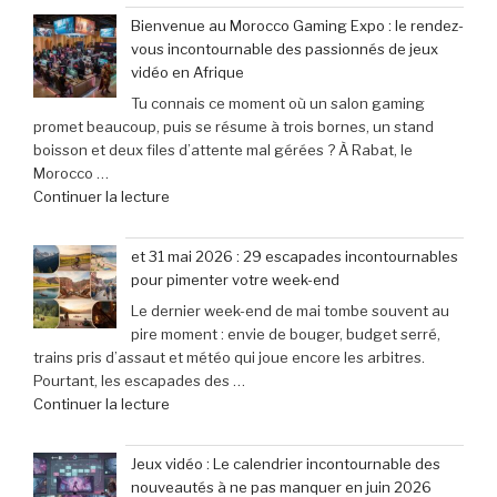
exceptionnelle
compteurs
prix
Bienvenue au Morocco Gaming Expo : le rendez-
:
de
de
vous incontournable des passionnés de jeux
Le
joueurs
40% »
vidéo en Afrique
clavier
connectés,
Tu connais ce moment où un salon gaming
Corsair
trois
promet beaucoup, puis se résume à trois bornes, un stand
K70
ans
boisson et deux files d’attente mal gérées ? À Rabat, le
Pro
après
Morocco …
Mini
son
de
Continuer la lecture
à
lancement »
« Bienvenue
seulement
au
79,99
et 31 mai 2026 : 29 escapades incontournables
Morocco
€
pour pimenter votre week-end
Gaming
(-25% »
Le dernier week-end de mai tombe souvent au
Expo
pire moment : envie de bouger, budget serré,
:
trains pris d’assaut et météo qui joue encore les arbitres.
le
Pourtant, les escapades des …
rendez-
de
Continuer la lecture
vous
« et
incontournable
31
des
Jeux vidéo : Le calendrier incontournable des
mai
passionnés
nouveautés à ne pas manquer en juin 2026
2026