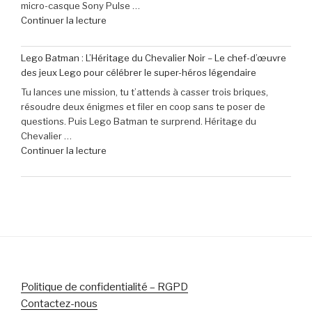
micro-casque Sony Pulse …
Pro
de
Continuer la lecture
Mini
« Profitez
à
de
seulement
Lego Batman : L’Héritage du Chevalier Noir – Le chef-d’œuvre
40
79,99
des jeux Lego pour célébrer le super-héros légendaire
€
€
Tu lances une mission, tu t’attends à casser trois briques,
de
(-16% »
résoudre deux énigmes et filer en coop sans te poser de
réduction
questions. Puis Lego Batman te surprend. Héritage du
sur
Chevalier …
le
de
Continuer la lecture
micro-
« Lego
casque
Batman
Sony
:
Pulse
L’Héritage
Elite
du
5
Chevalier
pour
Noir
PlayStation »
–
Le
Politique de confidentialité – RGPD
chef-
Contactez-nous
d’œuvre