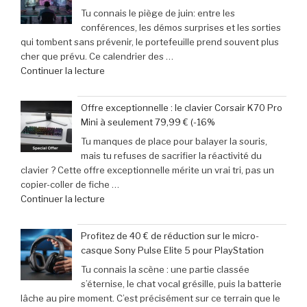
de
Tu connais le piège de juin: entre les
:
jeux
conférences, les démos surprises et les sorties
29
vidéo
qui tombent sans prévenir, le portefeuille prend souvent plus
escapades
en
cher que prévu. Ce calendrier des …
incontournables
Afrique »
de
Continuer la lecture
pour
« Jeux
pimenter
vidéo
votre
Offre exceptionnelle : le clavier Corsair K70 Pro
:
week-
Mini à seulement 79,99 € (-16%
Le
end »
Tu manques de place pour balayer la souris,
calendrier
mais tu refuses de sacrifier la réactivité du
incontournable
clavier ? Cette offre exceptionnelle mérite un vrai tri, pas un
des
copier-coller de fiche …
nouveautés
de
Continuer la lecture
à
« Offre
ne
exceptionnelle
pas
Profitez de 40 € de réduction sur le micro-
:
manquer
casque Sony Pulse Elite 5 pour PlayStation
le
en
Tu connais la scène : une partie classée
clavier
juin
s’éternise, le chat vocal grésille, puis la batterie
Corsair
2026 »
lâche au pire moment. C’est précisément sur ce terrain que le
K70