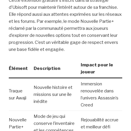
Cette extension gratuite s’inscrit dans la stratégie
d’Ubisoft pour maintenir l’intérêt autour de sa franchise.
Elle répond aussi aux attentes exprimées sur les réseaux
et les forums. Par exemple, le mode Nouvelle Partie+
réclamé par la communauté permettra aux joueurs
d’explorer de nouvelles options tout en conservant leur
progression. C’est un véritable gage de respect envers
une base fidèle et engagée.
Impact pour le
Élément
Description
joueur
Immersion
Nouvelle histoire et
Traque
renouvelée dans
missions sur une île
sur Awaji
l’univers Assassin’s
inédite
Creed
Mode de jeu qui
Nouvelle
Rejouabilité accrue
conserve l’inventaire
Partie+
et meilleur défi
et les compétences