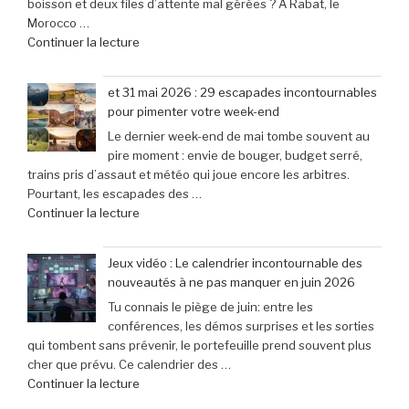
boisson et deux files d’attente mal gérées ? À Rabat, le
Pro
après
Morocco …
Mini
son
de
Continuer la lecture
à
lancement »
« Bienvenue
seulement
au
79,99
et 31 mai 2026 : 29 escapades incontournables
Morocco
€
pour pimenter votre week-end
Gaming
(-25% »
Le dernier week-end de mai tombe souvent au
Expo
pire moment : envie de bouger, budget serré,
:
trains pris d’assaut et météo qui joue encore les arbitres.
le
Pourtant, les escapades des …
rendez-
de
Continuer la lecture
vous
« et
incontournable
31
des
Jeux vidéo : Le calendrier incontournable des
mai
passionnés
nouveautés à ne pas manquer en juin 2026
2026
de
Tu connais le piège de juin: entre les
:
jeux
conférences, les démos surprises et les sorties
29
vidéo
qui tombent sans prévenir, le portefeuille prend souvent plus
escapades
en
cher que prévu. Ce calendrier des …
incontournables
Afrique »
de
Continuer la lecture
pour
« Jeux
pimenter