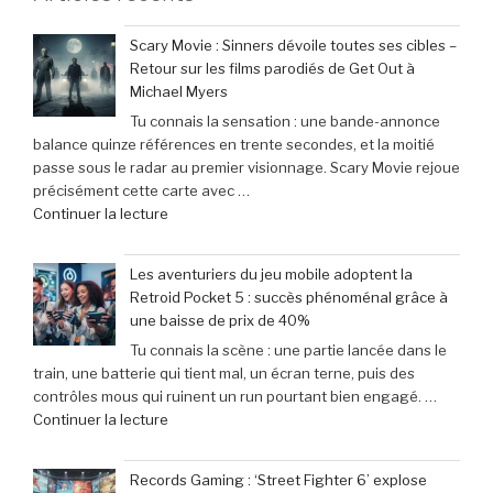
Scary Movie : Sinners dévoile toutes ses cibles –
Retour sur les films parodiés de Get Out à
Michael Myers
Tu connais la sensation : une bande-annonce
balance quinze références en trente secondes, et la moitié
passe sous le radar au premier visionnage. Scary Movie rejoue
précisément cette carte avec …
de
Continuer la lecture
« Scary
Movie
Les aventuriers du jeu mobile adoptent la
:
Retroid Pocket 5 : succès phénoménal grâce à
Sinners
une baisse de prix de 40%
dévoile
Tu connais la scène : une partie lancée dans le
toutes
train, une batterie qui tient mal, un écran terne, puis des
ses
contrôles mous qui ruinent un run pourtant bien engagé. …
cibles
de
Continuer la lecture
–
« Les
Retour
aventuriers
sur
Records Gaming : ‘Street Fighter 6’ explose
du
les