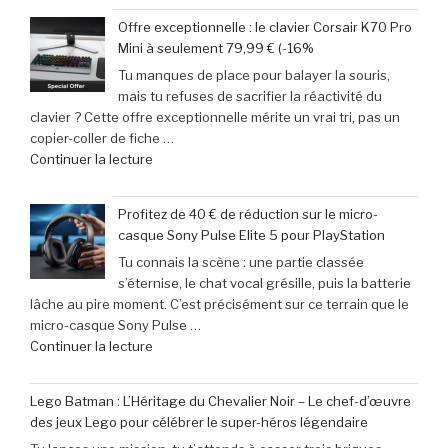
vidéo
votre
Offre exceptionnelle : le clavier Corsair K70 Pro
:
week-
Mini à seulement 79,99 € (-16%
Le
end »
Tu manques de place pour balayer la souris,
calendrier
mais tu refuses de sacrifier la réactivité du
incontournable
clavier ? Cette offre exceptionnelle mérite un vrai tri, pas un
des
copier-coller de fiche …
nouveautés
de
Continuer la lecture
à
« Offre
ne
exceptionnelle
pas
Profitez de 40 € de réduction sur le micro-
:
manquer
casque Sony Pulse Elite 5 pour PlayStation
le
en
Tu connais la scène : une partie classée
clavier
juin
s’éternise, le chat vocal grésille, puis la batterie
Corsair
2026 »
lâche au pire moment. C’est précisément sur ce terrain que le
K70
micro-casque Sony Pulse …
Pro
de
Continuer la lecture
Mini
« Profitez
à
de
seulement
Lego Batman : L’Héritage du Chevalier Noir – Le chef-d’œuvre
40
79,99
des jeux Lego pour célébrer le super-héros légendaire
€
€