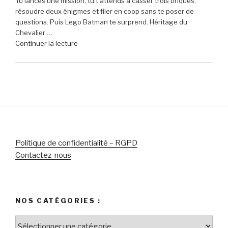
Tu lances une mission, tu t’attends à casser trois briques,
de
(-16% »
résoudre deux énigmes et filer en coop sans te poser de
réduction
questions. Puis Lego Batman te surprend. Héritage du
sur
Chevalier …
le
de
Continuer la lecture
micro-
« Lego
casque
Batman
Sony
:
Pulse
L’Héritage
Elite
du
5
Chevalier
pour
Noir
PlayStation »
–
Le
Politique de confidentialité – RGPD
chef-
Contactez-nous
d’œuvre
des
jeux
Lego
NOS CATÉGORIES :
pour
célébrer
Nos
le