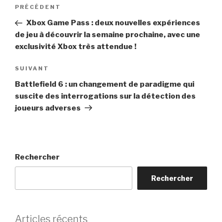
Navigation
Article
PRÉCÉDENT
de
précédent
Xbox Game Pass : deux nouvelles expériences
l’article
de jeu à découvrir la semaine prochaine, avec une
exclusivité Xbox très attendue !
Article
SUIVANT
suivant
Battlefield 6 : un changement de paradigme qui
suscite des interrogations sur la détection des
joueurs adverses
Rechercher
Rechercher
Articles récents