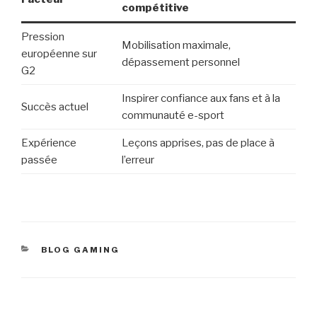
compétitive
Pression
Mobilisation maximale,
européenne sur
dépassement personnel
G2
Inspirer confiance aux fans et à la
Succès actuel
communauté e-sport
Expérience
Leçons apprises, pas de place à
passée
l’erreur
CATÉGORIES
BLOG GAMING