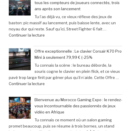
tous les compteurs de joueurs connectés, trois
jeu
films
ans après son lancement
mobile
parodiés
Tu l’as déjà vu, ce vieux réflexe des jeux de
adoptent
de
baston: pic massif au lancement, puis baisse lente, avec un
la
Get
noyau dur qui reste. Sauf qu’ici, Street Fighter 6 fait …
Retroid
Out
de
Continuer la lecture
Pocket
à
« Records
5
Michael
Gaming
:
Myers »
Offre exceptionnelle : Le clavier Corsair K70 Pro
:
succès
Mini à seulement 79,99 € (-25%
‘Street
phénoménal
Tu connais la scène : le bureau déborde, la
Fighter
grâce
souris cogne le clavier en plein flick, et ce vieux
6’
à
pavé trop large finit par gêner plus qu’il n’aide. Cette Offre …
explose
une
de
Continuer la lecture
tous
baisse
« Offre
les
de
exceptionnelle
compteurs
prix
Bienvenue au Morocco Gaming Expo : le rendez-
:
de
de
vous incontournable des passionnés de jeux
Le
joueurs
40% »
vidéo en Afrique
clavier
connectés,
Tu connais ce moment où un salon gaming
Corsair
trois
promet beaucoup, puis se résume à trois bornes, un stand
K70
ans