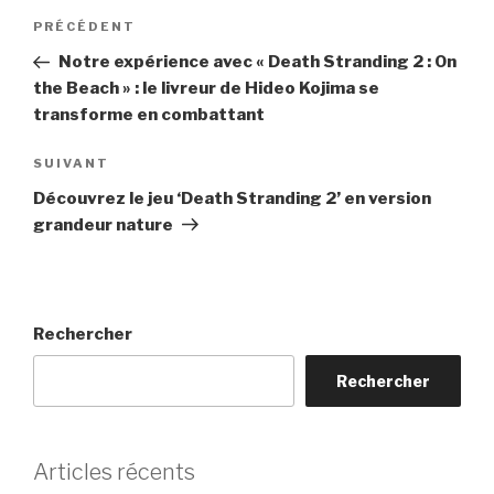
Navigation
Article
PRÉCÉDENT
de
précédent
Notre expérience avec « Death Stranding 2 : On
l’article
the Beach » : le livreur de Hideo Kojima se
transforme en combattant
Article
SUIVANT
suivant
Découvrez le jeu ‘Death Stranding 2’ en version
grandeur nature
Rechercher
Rechercher
Articles récents