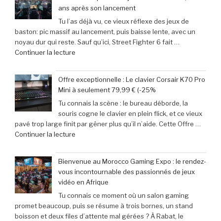
jeu
films
ans après son lancement
mobile
parodiés
Tu l’as déjà vu, ce vieux réflexe des jeux de
adoptent
de
baston: pic massif au lancement, puis baisse lente, avec un
la
Get
noyau dur qui reste. Sauf qu’ici, Street Fighter 6 fait …
Retroid
Out
de
Continuer la lecture
Pocket
à
« Records
5
Michael
Gaming
:
Myers »
Offre exceptionnelle : Le clavier Corsair K70 Pro
:
succès
Mini à seulement 79,99 € (-25%
‘Street
phénoménal
Tu connais la scène : le bureau déborde, la
Fighter
grâce
souris cogne le clavier en plein flick, et ce vieux
6’
à
pavé trop large finit par gêner plus qu’il n’aide. Cette Offre …
explose
une
de
Continuer la lecture
tous
baisse
« Offre
les
de
exceptionnelle
compteurs
prix
Bienvenue au Morocco Gaming Expo : le rendez-
:
de
de
vous incontournable des passionnés de jeux
Le
joueurs
40% »
vidéo en Afrique
clavier
connectés,
Tu connais ce moment où un salon gaming
Corsair
trois
promet beaucoup, puis se résume à trois bornes, un stand
K70
ans
boisson et deux files d’attente mal gérées ? À Rabat, le
Pro
après