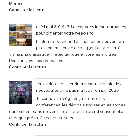
Morocco …
Mini
son
de
Continuer la lecture
à
lancement »
« Bienvenue
seulement
au
79,99
et 31 mai 2026 : 29 escapades incontournables
Morocco
€
pour pimenter votre week-end
Gaming
(-25% »
Le dernier week-end de mai tombe souvent au
Expo
pire moment : envie de bouger, budget serré,
:
trains pris d’assaut et météo qui joue encore les arbitres.
le
Pourtant, les escapades des …
rendez-
de
Continuer la lecture
vous
« et
incontournable
31
des
Jeux vidéo : Le calendrier incontournable des
mai
passionnés
nouveautés à ne pas manquer en juin 2026
2026
de
Tu connais le piège de juin: entre les
:
jeux
conférences, les démos surprises et les sorties
29
vidéo
qui tombent sans prévenir, le portefeuille prend souvent plus
escapades
en
cher que prévu. Ce calendrier des …
incontournables
Afrique »
de
Continuer la lecture
pour
« Jeux
pimenter
vidéo