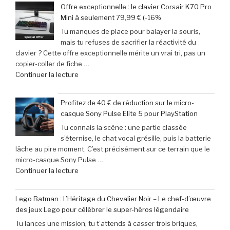
votre
Offre exceptionnelle : le clavier Corsair K70 Pro
:
week-
Mini à seulement 79,99 € (-16%
Le
end »
Tu manques de place pour balayer la souris,
calendrier
mais tu refuses de sacrifier la réactivité du
incontournable
clavier ? Cette offre exceptionnelle mérite un vrai tri, pas un
des
copier-coller de fiche …
nouveautés
de
Continuer la lecture
à
« Offre
ne
exceptionnelle
pas
Profitez de 40 € de réduction sur le micro-
:
manquer
casque Sony Pulse Elite 5 pour PlayStation
le
en
Tu connais la scène : une partie classée
clavier
juin
s’éternise, le chat vocal grésille, puis la batterie
Corsair
2026 »
lâche au pire moment. C’est précisément sur ce terrain que le
K70
micro-casque Sony Pulse …
Pro
de
Continuer la lecture
Mini
« Profitez
à
de
seulement
Lego Batman : L’Héritage du Chevalier Noir – Le chef-d’œuvre
40
79,99
des jeux Lego pour célébrer le super-héros légendaire
€
€
Tu lances une mission, tu t’attends à casser trois briques,
de
(-16% »