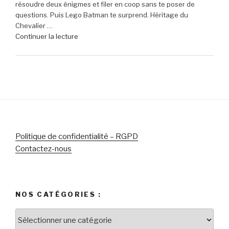
résoudre deux énigmes et filer en coop sans te poser de
réduction
questions. Puis Lego Batman te surprend. Héritage du
sur
Chevalier …
le
de
Continuer la lecture
micro-
« Lego
casque
Batman
Sony
:
Pulse
L’Héritage
Elite
du
5
Chevalier
pour
Noir
PlayStation »
–
Le
Politique de confidentialité – RGPD
chef-
Contactez-nous
d’œuvre
des
jeux
Lego
NOS CATÉGORIES :
pour
célébrer
Nos
le
catégories