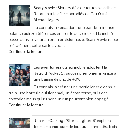
Scary Movie : Sinners dévoile toutes ses cibles –
Retour sur les films parodiés de Get Out à
Michael Myers
Tu connais la sensation : une bande-annonce
balance quinze références en trente secondes, et la moitié
passe sous le radar au premier visionnage. Scary Movie rejoue
précisément cette carte avec …
de
Continuer la lecture
« Scary
Movie
Les aventuriers du jeu mobile adoptent la
:
Retroid Pocket 5 : succès phénoménal grâce à
Sinners
une baisse de prix de 40%
dévoile
Tu connais la scène : une partie lancée dans le
toutes
train, une batterie qui tient mal, un écran terne, puis des
ses
contrôles mous qui ruinent un run pourtant bien engagé. …
cibles
de
Continuer la lecture
–
« Les
Retour
aventuriers
sur
Records Gaming : ‘Street Fighter 6’ explose
du
les
tous les compteurs de joueurs connectés, trois