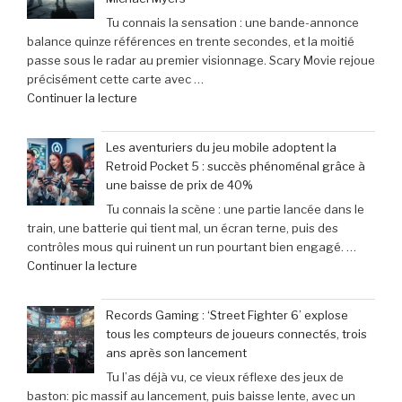
Tu connais la sensation : une bande-annonce
balance quinze références en trente secondes, et la moitié
passe sous le radar au premier visionnage. Scary Movie rejoue
précisément cette carte avec …
de
Continuer la lecture
« Scary
Movie
Les aventuriers du jeu mobile adoptent la
:
Retroid Pocket 5 : succès phénoménal grâce à
Sinners
une baisse de prix de 40%
dévoile
Tu connais la scène : une partie lancée dans le
toutes
train, une batterie qui tient mal, un écran terne, puis des
ses
contrôles mous qui ruinent un run pourtant bien engagé. …
cibles
de
Continuer la lecture
–
« Les
Retour
aventuriers
sur
Records Gaming : ‘Street Fighter 6’ explose
du
les
tous les compteurs de joueurs connectés, trois
jeu
films
ans après son lancement
mobile
parodiés
Tu l’as déjà vu, ce vieux réflexe des jeux de
adoptent
de
baston: pic massif au lancement, puis baisse lente, avec un
la
Get