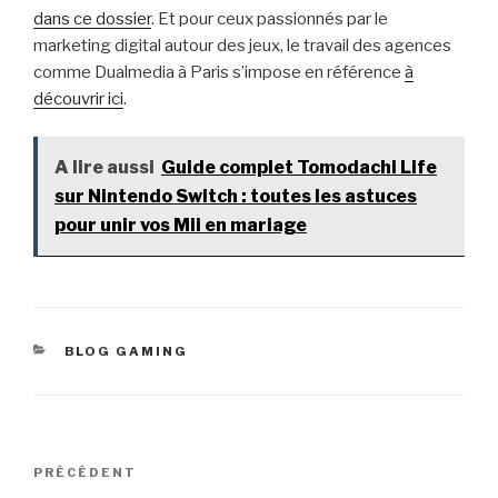
dans ce dossier
. Et pour ceux passionnés par le
marketing digital autour des jeux, le travail des agences
comme Dualmedia à Paris s’impose en référence
à
découvrir ici
.
A lire aussi
Guide complet Tomodachi Life
sur Nintendo Switch : toutes les astuces
pour unir vos Mii en mariage
CATÉGORIES
BLOG GAMING
Navigation
Article
PRÉCÉDENT
de