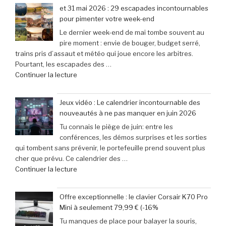
au
79,99
et 31 mai 2026 : 29 escapades incontournables
Morocco
€
pour pimenter votre week-end
Gaming
(-25% »
Le dernier week-end de mai tombe souvent au
Expo
pire moment : envie de bouger, budget serré,
:
trains pris d’assaut et météo qui joue encore les arbitres.
le
Pourtant, les escapades des …
rendez-
de
Continuer la lecture
vous
« et
incontournable
31
des
Jeux vidéo : Le calendrier incontournable des
mai
passionnés
nouveautés à ne pas manquer en juin 2026
2026
de
Tu connais le piège de juin: entre les
:
jeux
conférences, les démos surprises et les sorties
29
vidéo
qui tombent sans prévenir, le portefeuille prend souvent plus
escapades
en
cher que prévu. Ce calendrier des …
incontournables
Afrique »
de
Continuer la lecture
pour
« Jeux
pimenter
vidéo
votre
Offre exceptionnelle : le clavier Corsair K70 Pro
:
week-
Mini à seulement 79,99 € (-16%
Le
end »
Tu manques de place pour balayer la souris,
calendrier