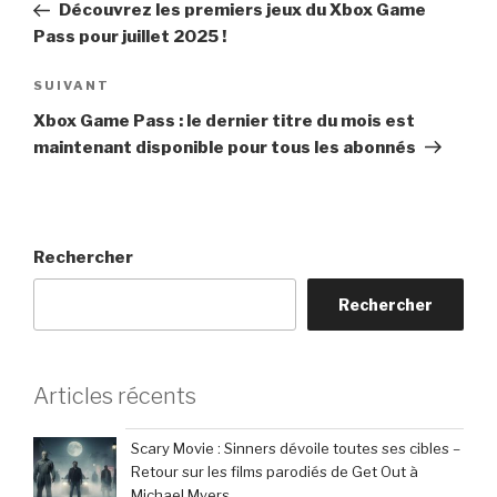
précédent
Découvrez les premiers jeux du Xbox Game
l’article
Pass pour juillet 2025 !
Article
SUIVANT
suivant
Xbox Game Pass : le dernier titre du mois est
maintenant disponible pour tous les abonnés
Rechercher
Rechercher
Articles récents
Scary Movie : Sinners dévoile toutes ses cibles –
Retour sur les films parodiés de Get Out à
Michael Myers