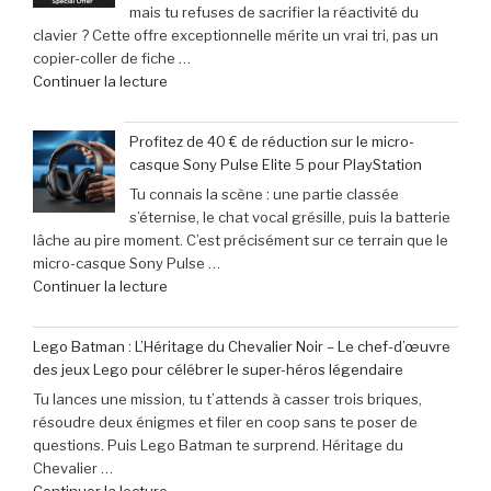
mais tu refuses de sacrifier la réactivité du
incontournable
clavier ? Cette offre exceptionnelle mérite un vrai tri, pas un
des
copier-coller de fiche …
nouveautés
de
Continuer la lecture
à
« Offre
ne
exceptionnelle
pas
Profitez de 40 € de réduction sur le micro-
:
manquer
casque Sony Pulse Elite 5 pour PlayStation
le
en
Tu connais la scène : une partie classée
clavier
juin
s’éternise, le chat vocal grésille, puis la batterie
Corsair
2026 »
lâche au pire moment. C’est précisément sur ce terrain que le
K70
micro-casque Sony Pulse …
Pro
de
Continuer la lecture
Mini
« Profitez
à
de
seulement
Lego Batman : L’Héritage du Chevalier Noir – Le chef-d’œuvre
40
79,99
des jeux Lego pour célébrer le super-héros légendaire
€
€
Tu lances une mission, tu t’attends à casser trois briques,
de
(-16% »
résoudre deux énigmes et filer en coop sans te poser de
réduction
questions. Puis Lego Batman te surprend. Héritage du
sur
Chevalier …
le
de