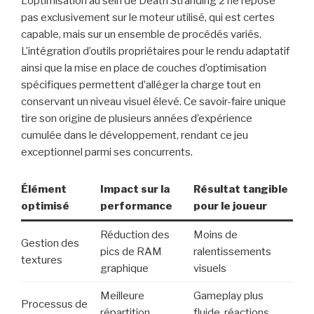
L’optimisation au sein de Death Stranding 2 ne repose
pas exclusivement sur le moteur utilisé, qui est certes
capable, mais sur un ensemble de procédés variés.
L’intégration d’outils propriétaires pour le rendu adaptatif
ainsi que la mise en place de couches d’optimisation
spécifiques permettent d’alléger la charge tout en
conservant un niveau visuel élevé. Ce savoir-faire unique
tire son origine de plusieurs années d’expérience
cumulée dans le développement, rendant ce jeu
exceptionnel parmi ses concurrents.
Élément
Impact sur la
Résultat tangible
optimisé
performance
pour le joueur
Réduction des
Moins de
Gestion des
pics de RAM
ralentissements
textures
graphique
visuels
Meilleure
Gameplay plus
Processus de
répartition
fluide, réactions