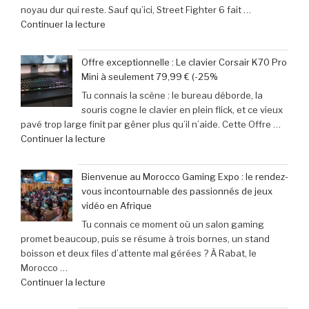
noyau dur qui reste. Sauf qu’ici, Street Fighter 6 fait …
Retroid
Out
de
Continuer la lecture
Pocket
à
« Records
5
Michael
Gaming
:
Myers »
Offre exceptionnelle : Le clavier Corsair K70 Pro
:
succès
Mini à seulement 79,99 € (-25%
‘Street
phénoménal
Tu connais la scène : le bureau déborde, la
Fighter
grâce
souris cogne le clavier en plein flick, et ce vieux
6’
à
pavé trop large finit par gêner plus qu’il n’aide. Cette Offre …
explose
une
de
Continuer la lecture
tous
baisse
« Offre
les
de
exceptionnelle
compteurs
prix
Bienvenue au Morocco Gaming Expo : le rendez-
:
de
de
vous incontournable des passionnés de jeux
Le
joueurs
40% »
vidéo en Afrique
clavier
connectés,
Tu connais ce moment où un salon gaming
Corsair
trois
promet beaucoup, puis se résume à trois bornes, un stand
K70
ans
boisson et deux files d’attente mal gérées ? À Rabat, le
Pro
après
Morocco …
Mini
son
de
Continuer la lecture
à
lancement »
« Bienvenue
seulement