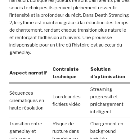
narration. Lorsque les joueurs ne sont pas ralentis par des
soucis techniques, ils peuvent pleinement ressentir
l’intensité et la profondeur du récit. Dans Death Stranding
2, le rythme est maintenu grâce à la réduction des temps
de chargement, rendant chaque transition plus naturelle
et renforçant l’adhésion à l’univers. Une prouesse
indispensable pour un titre où l’histoire est au cœur du
gameplay.
Contrainte
Solution
Aspect narratif
technique
d’optimisation
Streaming
Séquences
Lourdeur des
progressif et
cinématiques en
fichiers vidéo
préchargement
haute résolution
intelligent
Transition entre
Risque de
Chargement en
gameplay et
rupture dans
background
cutscenes
l’expérience
invisible