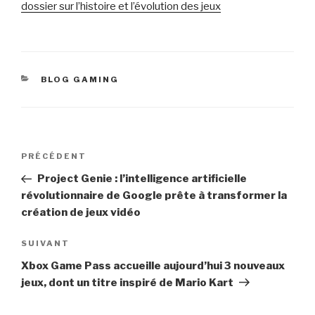
dossier sur l’histoire et l’évolution des jeux
CATÉGORIES
BLOG GAMING
Navigation
Article
PRÉCÉDENT
de
précédent
Project Genie : l’intelligence artificielle
l’article
révolutionnaire de Google prête à transformer la
création de jeux vidéo
Article
SUIVANT
suivant
Xbox Game Pass accueille aujourd’hui 3 nouveaux
jeux, dont un titre inspiré de Mario Kart