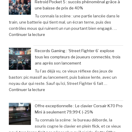
Retroid Pocket 5 : succès phénoménal grâce à
Sinners
une baisse de prix de 40%
dévoile
Tu connais la scène : une partie lancée dans le
toutes
train, une batterie qui tient mal, un écran terne, puis des
ses
contrôles mous qui ruinent un run pourtant bien engagé. …
cibles
de
Continuer la lecture
–
« Les
Retour
aventuriers
sur
Records Gaming : ‘Street Fighter 6’ explose
du
les
tous les compteurs de joueurs connectés, trois
jeu
films
ans après son lancement
mobile
parodiés
Tu l’as déjà vu, ce vieux réflexe des jeux de
adoptent
de
baston: pic massif au lancement, puis baisse lente, avec un
la
Get
noyau dur qui reste. Sauf qu’ici, Street Fighter 6 fait …
Retroid
Out
de
Continuer la lecture
Pocket
à
« Records
5
Michael
Gaming
:
Myers »
Offre exceptionnelle : Le clavier Corsair K70 Pro
:
succès
Mini à seulement 79,99 € (-25%
‘Street
phénoménal
Tu connais la scène : le bureau déborde, la
Fighter
grâce
souris cogne le clavier en plein flick, et ce vieux
6’
à