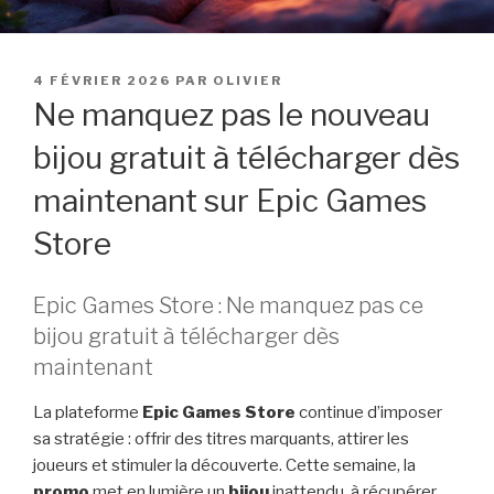
PUBLIÉ
4 FÉVRIER 2026
PAR
OLIVIER
LE
Ne manquez pas le nouveau
bijou gratuit à télécharger dès
maintenant sur Epic Games
Store
Epic Games Store : Ne manquez pas ce
bijou gratuit à télécharger dès
maintenant
La plateforme
Epic Games Store
continue d’imposer
sa stratégie : offrir des titres marquants, attirer les
joueurs et stimuler la découverte. Cette semaine, la
promo
met en lumière un
bijou
inattendu, à récupérer