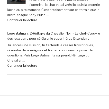
juin
s’éternise, le chat vocal grésille, puis la batterie
Corsair
2026 »
lâche au pire moment. C’est précisément sur ce terrain que le
K70
micro-casque Sony Pulse …
Pro
de
Continuer la lecture
Mini
« Profitez
à
de
seulement
Lego Batman : L’Héritage du Chevalier Noir – Le chef-d’œuvre
40
79,99
des jeux Lego pour célébrer le super-héros légendaire
€
€
Tu lances une mission, tu t’attends à casser trois briques,
de
(-16% »
résoudre deux énigmes et filer en coop sans te poser de
réduction
questions. Puis Lego Batman te surprend. Héritage du
sur
Chevalier …
le
de
Continuer la lecture
micro-
« Lego
casque
Batman
Sony
:
Pulse
L’Héritage
Elite
du
5
Chevalier
pour
Noir
PlayStation »
–