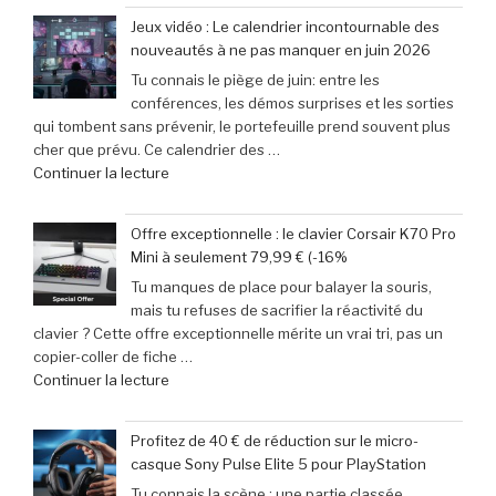
31
des
Jeux vidéo : Le calendrier incontournable des
mai
passionnés
nouveautés à ne pas manquer en juin 2026
2026
de
Tu connais le piège de juin: entre les
:
jeux
conférences, les démos surprises et les sorties
29
vidéo
qui tombent sans prévenir, le portefeuille prend souvent plus
escapades
en
cher que prévu. Ce calendrier des …
incontournables
Afrique »
de
Continuer la lecture
pour
« Jeux
pimenter
vidéo
votre
Offre exceptionnelle : le clavier Corsair K70 Pro
:
week-
Mini à seulement 79,99 € (-16%
Le
end »
Tu manques de place pour balayer la souris,
calendrier
mais tu refuses de sacrifier la réactivité du
incontournable
clavier ? Cette offre exceptionnelle mérite un vrai tri, pas un
des
copier-coller de fiche …
nouveautés
de
Continuer la lecture
à
« Offre
ne
exceptionnelle
pas
Profitez de 40 € de réduction sur le micro-
:
manquer
casque Sony Pulse Elite 5 pour PlayStation
le
en
Tu connais la scène : une partie classée
clavier