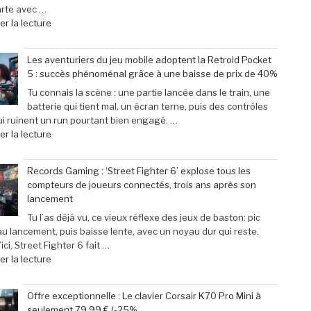
arte avec …
de
r la lecture
« Scary
Movie
Les aventuriers du jeu mobile adoptent la Retroid Pocket
:
5 : succès phénoménal grâce à une baisse de prix de 40%
Sinners
dévoile
Tu connais la scène : une partie lancée dans le train, une
toutes
batterie qui tient mal, un écran terne, puis des contrôles
ses
i ruinent un run pourtant bien engagé. …
cibles
de
r la lecture
–
« Les
Retour
aventuriers
Records Gaming : ‘Street Fighter 6’ explose tous les
sur
du
compteurs de joueurs connectés, trois ans après son
les
jeu
lancement
films
mobile
parodiés
adoptent
Tu l’as déjà vu, ce vieux réflexe des jeux de baston: pic
de
la
au lancement, puis baisse lente, avec un noyau dur qui reste.
Get
Retroid
ici, Street Fighter 6 fait …
Out
Pocket
de
r la lecture
à
5
« Records
Michael
:
Gaming
Offre exceptionnelle : Le clavier Corsair K70 Pro Mini à
Myers »
succès
:
seulement 79,99 € (-25%