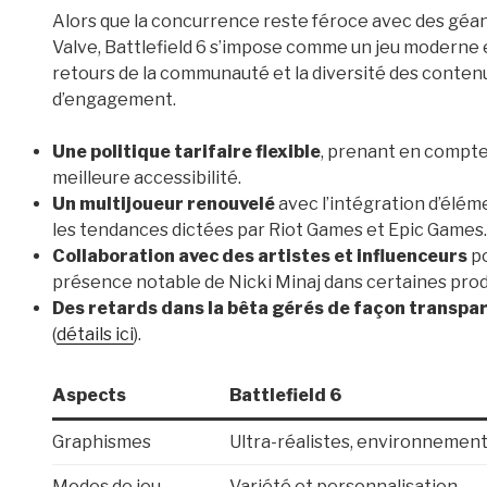
Alors que la concurrence reste féroce avec des géa
Valve, Battlefield 6 s’impose comme un jeu moderne et 
retours de la communauté et la diversité des conte
d’engagement.
Une politique tarifaire flexible
, prenant en compte 
meilleure accessibilité.
Un multijoueur renouvelé
avec l’intégration d’éléme
les tendances dictées par Riot Games et Epic Games.
Collaboration avec des artistes et influenceurs
po
présence notable de Nicki Minaj dans certaines prod
Des retards dans la bêta gérés de façon transpa
(
détails ici
).
Aspects
Battlefield 6
Graphismes
Ultra-réalistes, environnemen
Modes de jeu
Variété et personnalisation