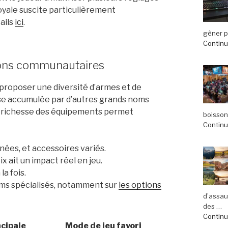
royale suscite particulièrement
ails
ici
.
gêner pl
Continue
ions communautaires
 proposer une diversité d’armes et de
tise accumulée par d’autres grands noms
 richesse des équipements permet
boisson
Continue
nées, et accessoires variés.
x ait un impact réel en jeu.
 la fois.
ums spécialisés, notamment sur
les options
d’assau
des …
Continue
ncipale
Mode de jeu favori