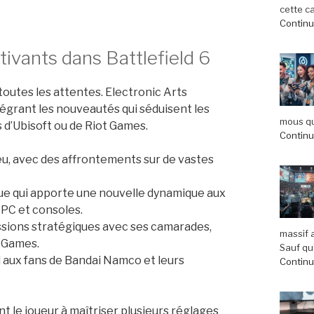
cette c
Continue
ivants dans Battlefield 6
 toutes les attentes. Electronic Arts
tégrant les nouveautés qui séduisent les
mous qu
d’Ubisoft ou de Riot Games.
Continue
jeu, avec des affrontements sur de vastes
ue qui apporte une nouvelle dynamique aux
r PC et consoles.
ssions stratégiques avec ses camarades,
massif 
c Games.
Sauf qu’
il aux fans de Bandai Namco et leurs
Continue
t le joueur à maîtriser plusieurs réglages