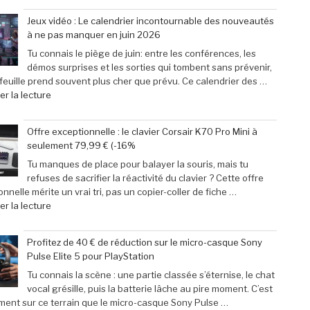
des
31
Jeux vidéo : Le calendrier incontournable des nouveautés
passionnés
mai
à ne pas manquer en juin 2026
de
2026
jeux
:
Tu connais le piège de juin: entre les conférences, les
vidéo
29
démos surprises et les sorties qui tombent sans prévenir,
en
escapades
efeuille prend souvent plus cher que prévu. Ce calendrier des …
Afrique »
incontournables
de
r la lecture
pour
« Jeux
pimenter
vidéo
Offre exceptionnelle : le clavier Corsair K70 Pro Mini à
votre
:
seulement 79,99 € (-16%
week-
Le
end »
calendrier
Tu manques de place pour balayer la souris, mais tu
incontournable
refuses de sacrifier la réactivité du clavier ? Cette offre
des
nnelle mérite un vrai tri, pas un copier-coller de fiche …
nouveautés
de
r la lecture
à
« Offre
ne
exceptionnelle
Profitez de 40 € de réduction sur le micro-casque Sony
pas
:
Pulse Elite 5 pour PlayStation
manquer
le
en
clavier
Tu connais la scène : une partie classée s’éternise, le chat
juin
Corsair
vocal grésille, puis la batterie lâche au pire moment. C’est
2026 »
K70
ment sur ce terrain que le micro-casque Sony Pulse …