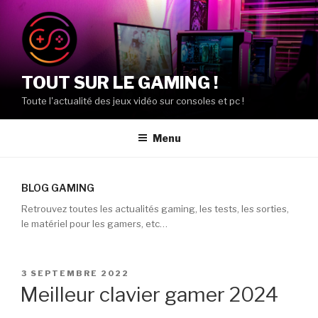
Aller
au
contenu
principal
TOUT SUR LE GAMING !
Toute l'actualité des jeux vidéo sur consoles et pc !
Menu
BLOG GAMING
Retrouvez toutes les actualités gaming, les tests, les sorties,
le matériel pour les gamers, etc…
PUBLIÉ
3 SEPTEMBRE 2022
LE
Meilleur clavier gamer 2024