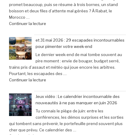
promet beaucoup, puis se résume à trois bornes, un stand
K70
ans
boisson et deux files d’attente mal gérées ? À Rabat, le
Pro
après
Morocco …
Mini
son
de
Continuer la lecture
à
lancement »
« Bienvenue
seulement
au
79,99
et 31 mai 2026 : 29 escapades incontournables
Morocco
€
pour pimenter votre week-end
Gaming
(-25% »
Le dernier week-end de mai tombe souvent au
Expo
pire moment : envie de bouger, budget serré,
:
trains pris d’assaut et météo qui joue encore les arbitres.
le
Pourtant, les escapades des …
rendez-
de
Continuer la lecture
vous
« et
incontournable
31
des
Jeux vidéo : Le calendrier incontournable des
mai
passionnés
nouveautés à ne pas manquer en juin 2026
2026
de
Tu connais le piège de juin: entre les
:
jeux
conférences, les démos surprises et les sorties
29
vidéo
qui tombent sans prévenir, le portefeuille prend souvent plus
escapades
en
cher que prévu. Ce calendrier des …
incontournables
Afrique »