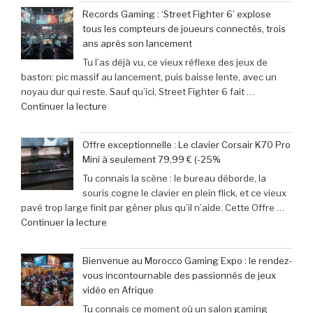
aventuriers
sur
Records Gaming : ‘Street Fighter 6’ explose
du
les
tous les compteurs de joueurs connectés, trois
jeu
films
ans après son lancement
mobile
parodiés
Tu l’as déjà vu, ce vieux réflexe des jeux de
adoptent
de
baston: pic massif au lancement, puis baisse lente, avec un
la
Get
noyau dur qui reste. Sauf qu’ici, Street Fighter 6 fait …
Retroid
Out
de
Continuer la lecture
Pocket
à
« Records
5
Michael
Gaming
:
Myers »
Offre exceptionnelle : Le clavier Corsair K70 Pro
:
succès
Mini à seulement 79,99 € (-25%
‘Street
phénoménal
Tu connais la scène : le bureau déborde, la
Fighter
grâce
souris cogne le clavier en plein flick, et ce vieux
6’
à
pavé trop large finit par gêner plus qu’il n’aide. Cette Offre …
explose
une
de
Continuer la lecture
tous
baisse
« Offre
les
de
exceptionnelle
compteurs
prix
Bienvenue au Morocco Gaming Expo : le rendez-
:
de
de
vous incontournable des passionnés de jeux
Le
joueurs
40% »
vidéo en Afrique
clavier
connectés,
Tu connais ce moment où un salon gaming
Corsair
trois