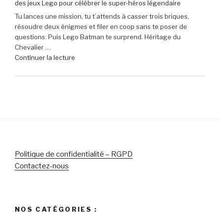
des jeux Lego pour célébrer le super-héros légendaire
€
€
Tu lances une mission, tu t’attends à casser trois briques,
de
(-16% »
résoudre deux énigmes et filer en coop sans te poser de
réduction
questions. Puis Lego Batman te surprend. Héritage du
sur
Chevalier …
le
de
Continuer la lecture
micro-
« Lego
casque
Batman
Sony
:
Pulse
L’Héritage
Elite
du
5
Chevalier
pour
Noir
PlayStation »
–
Le
Politique de confidentialité – RGPD
chef-
Contactez-nous
d’œuvre
des
jeux
Lego
NOS CATÉGORIES :
pour