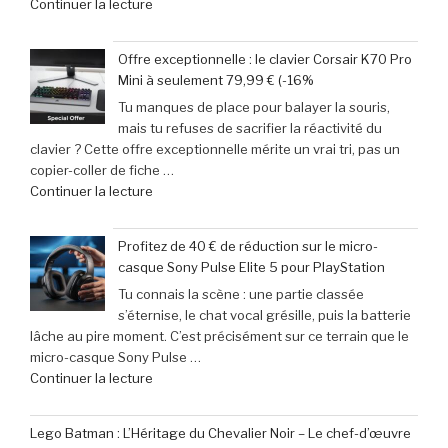
de
Continuer la lecture
pour
« Jeux
pimenter
vidéo
votre
Offre exceptionnelle : le clavier Corsair K70 Pro
:
week-
Mini à seulement 79,99 € (-16%
Le
end »
Tu manques de place pour balayer la souris,
calendrier
mais tu refuses de sacrifier la réactivité du
incontournable
clavier ? Cette offre exceptionnelle mérite un vrai tri, pas un
des
copier-coller de fiche …
nouveautés
de
Continuer la lecture
à
« Offre
ne
exceptionnelle
pas
Profitez de 40 € de réduction sur le micro-
:
manquer
casque Sony Pulse Elite 5 pour PlayStation
le
en
Tu connais la scène : une partie classée
clavier
juin
s’éternise, le chat vocal grésille, puis la batterie
Corsair
2026 »
lâche au pire moment. C’est précisément sur ce terrain que le
K70
micro-casque Sony Pulse …
Pro
de
Continuer la lecture
Mini
« Profitez
à
de
seulement
Lego Batman : L’Héritage du Chevalier Noir – Le chef-d’œuvre
40
79,99