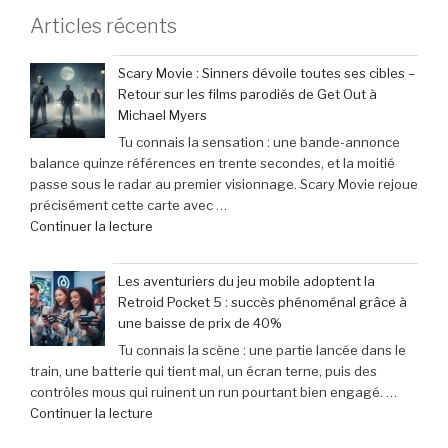
Articles récents
Scary Movie : Sinners dévoile toutes ses cibles –
Retour sur les films parodiés de Get Out à
Michael Myers
Tu connais la sensation : une bande-annonce
balance quinze références en trente secondes, et la moitié
passe sous le radar au premier visionnage. Scary Movie rejoue
précisément cette carte avec …
de
Continuer la lecture
« Scary
Movie
Les aventuriers du jeu mobile adoptent la
:
Retroid Pocket 5 : succès phénoménal grâce à
Sinners
une baisse de prix de 40%
dévoile
Tu connais la scène : une partie lancée dans le
toutes
train, une batterie qui tient mal, un écran terne, puis des
ses
contrôles mous qui ruinent un run pourtant bien engagé. …
cibles
de
Continuer la lecture
–
« Les
Retour